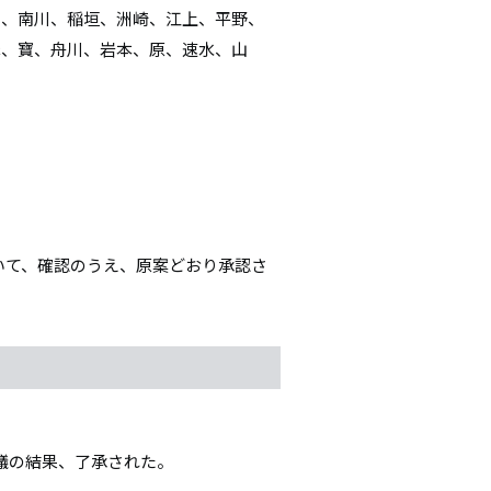
田、南川、稲垣、洲崎、江上、平野、
塚、寶、舟川、岩本、原、速水、山
ついて、確認のうえ、原案どおり承認さ
議の結果、了承された。