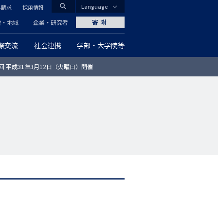
search
Language
料請求
採用情報
CLOSE
寄附
般・地域
企業・研究者
際交流
社会連携
学部・大学院等
グ
回 平成31年3月12日（火曜日）開催
ロ
ー
バ
ル
ナ
ビ
ゲ
ー