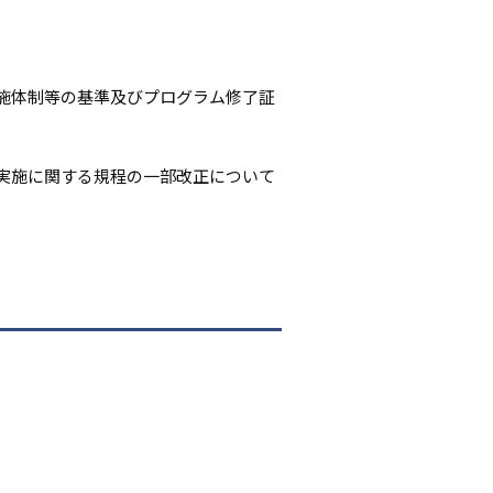
シ
ョ
施体制等の基準及びプログラム修了証
ン
実施に関する規程の一部改正について