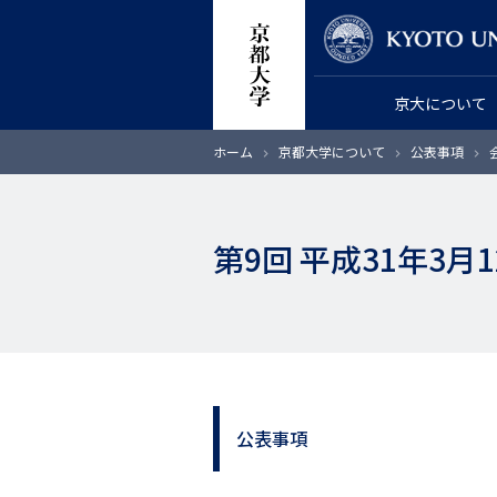
メ
教員検索
イ
ン
京大について
コ
ン
パ
ホーム
京都大学について
公表事項
テ
ン
く
ン
ず
ツ
第9回 平成31年3
に
移
動
公表事項
サ
イ