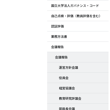
国立大学法人ガバナンス・コード
ド
自己点検・評価（教員評価を含む）
メ
認証評価
ニ
業務方法書
ュ
会議報告
ー
会議報告
運営方針会議
役員会
経営協議会
教育研究評議会
部局長会議