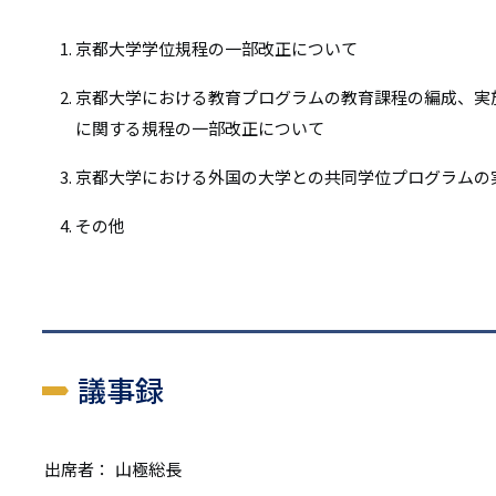
リ
リ
ン
京都大学学位規程の一部改正について
ン
ク
京都大学における教育プログラムの教育課程の編成、実
ク
に関する規程の一部改正について
京都大学における外国の大学との共同学位プログラムの
その他
議事録
出席者：
山極総長