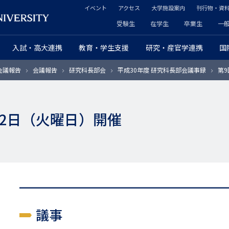
イベント
アクセス
大学施設案内
刊行物・資
ヘ
受験生
在学生
卒業生
一
ヘ
ッ
入試・高大連携
教育・学生支援
研究・産官学連携
国
ッ
ダ
会議報告
会議報告
研究科長部会
平成30年度 研究科長部会議事録
第9
ダ
ー
ー
セ
月12日（火曜日）開催
プ
カ
ラ
ン
イ
ダ
マ
リ
リ
ー
議事
ー