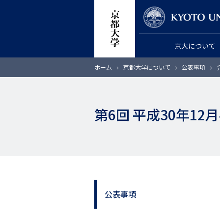
メ
教員検索
イ
ン
京大について
コ
ン
パ
ホーム
京都大学について
公表事項
テ
ン
く
ン
ず
ツ
第6回 平成30年1
に
移
動
公表事項
サ
イ