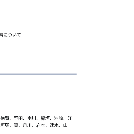
シ
ョ
ン
備について
、徳賀、野田、南川、稲垣、洲崎、江
、垣塚、寶、舟川、岩本、速水、山