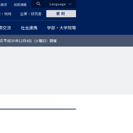
search
Language
料請求
採用情報
CLOSE
寄附
般・地域
企業・研究者
際交流
社会連携
学部・大学院等
グ
回 平成30年12月4日（火曜日）開催
ロ
ー
バ
ル
ナ
ビ
ゲ
ー