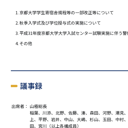
リ
リ
ン
京都大学学生寄宿舎規程等の一部改正等について
ン
ク
秋季入学式及び学位授与式の実施について
ク
平成31年度京都大学大学入試センター試験実施に伴う警
その他
議事録
出席者：
山極総長
稲葉、川添、北野、佐藤、湊、森田、河野、潮見
上、平野、岩井、中山、大嶋、杉山、玉田、中村
田、宮川（以上各構成員）