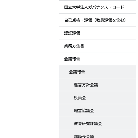
国立大学法人ガバナンス・コード
ド
自己点検・評価（教員評価を含む）
メ
認証評価
ニ
業務方法書
ュ
会議報告
ー
会議報告
運営方針会議
役員会
経営協議会
教育研究評議会
部局長会議