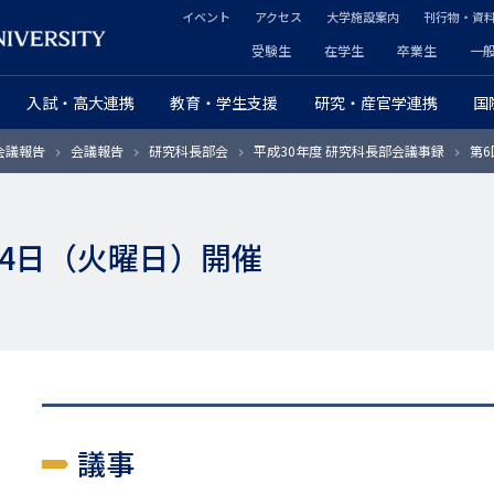
イベント
アクセス
大学施設案内
刊行物・資
ヘ
受験生
在学生
卒業生
一
ヘ
ッ
入試・高大連携
教育・学生支援
研究・産官学連携
国
ッ
ダ
会議報告
会議報告
研究科長部会
平成30年度 研究科長部会議事録
第6
ダ
ー
ー
セ
2月4日（火曜日）開催
プ
カ
ラ
ン
イ
ダ
マ
リ
リ
ー
議事
ー