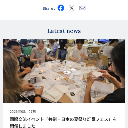
Share
Share
Share
Share
on
on
via
Facebook
X
E-
mail
Latest news
公
2026年08月07日
開
国際交流イベント「共創・日本の夏祭り灯篭フェス」を
日
開催しました