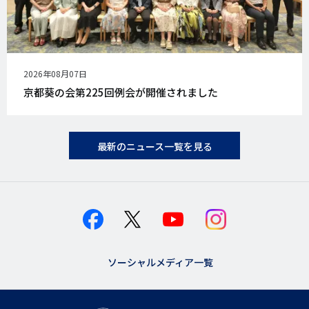
公
2026年08月07日
開
京都葵の会第225回例会が開催されました
日
最新のニュース一覧を見る
ソーシャルメディア一覧