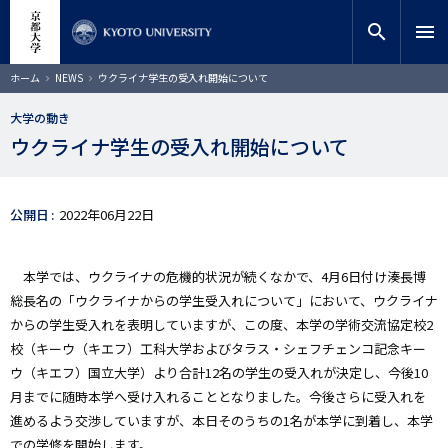
メ
close
サイト内検索
教員検索
イ
search
menu
ン
コ
検索
パ
ホーム
NEWS
ウクライナ学生の受入れ開始について
ン
ン
く
テ
ず
大学の動き
ン
ウクライナ学生の受入れ開始について
ツ
に
移
動
公開日
2022年06月22日
本学では、ウクライナの危機的状況が続くなかで、4月6日付け湊長博
総長名の「ウクライナからの学生受入れについて」において、ウクライナ
からの学生受入れを表明していますが、この度、本学の学術交流協定校2
校（キーウ（キエフ）工科大学およびタラス・シェフチェンコ記念キー
ウ（キエフ）国⽴大学）より合計12名の学生の受入れが決定し、今後10
月までに随時本学へ受け入れることとなりました。今後さらに受入れを
進めるよう交渉していますが、本日そのうちの1名が本学に到着し、本学
での学修を開始します。