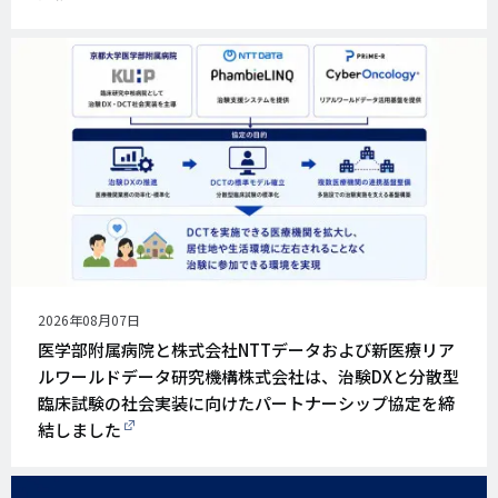
公
2026年08月07日
開
医学部附属病院と株式会社NTTデータおよび新医療リア
日
ルワールドデータ研究機構株式会社は、治験DXと分散型
臨床試験の社会実装に向けたパートナーシップ協定を締
結しました