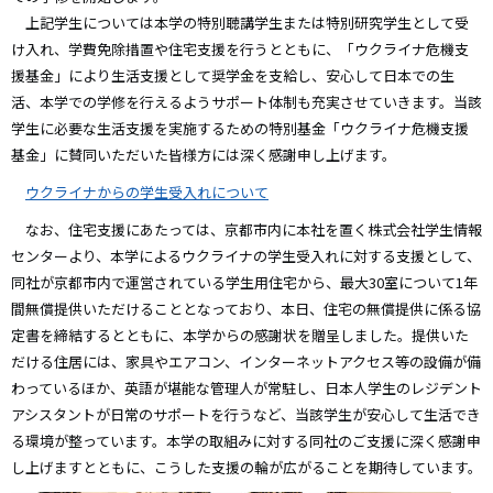
上記学生については本学の特別聴講学生または特別研究学生として受
け入れ、学費免除措置や住宅支援を行うとともに、「ウクライナ危機支
援基金」により生活支援として奨学金を支給し、安心して日本での生
活、本学での学修を行えるようサポート体制も充実させていきます。当該
学生に必要な生活支援を実施するための特別基金「ウクライナ危機支援
基金」に賛同いただいた皆様方には深く感謝申し上げます。
ウクライナからの学生受入れについて
なお、住宅支援にあたっては、京都市内に本社を置く株式会社学生情報
センターより、本学によるウクライナの学生受入れに対する支援として、
同社が京都市内で運営されている学生用住宅から、最大30室について1年
間無償提供いただけることとなっており、本日、住宅の無償提供に係る協
定書を締結するとともに、本学からの感謝状を贈呈しました。提供いた
だける住居には、家具やエアコン、インターネットアクセス等の設備が備
わっているほか、英語が堪能な管理人が常駐し、日本人学生のレジデント
アシスタントが日常のサポートを行うなど、当該学生が安心して生活でき
る環境が整っています。本学の取組みに対する同社のご支援に深く感謝申
し上げますとともに、こうした支援の輪が広がることを期待しています。