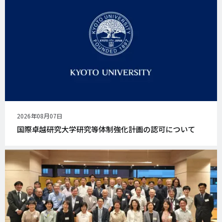
公
2026年08月07日
開
国際卓越研究大学研究等体制強化計画の認可について
日