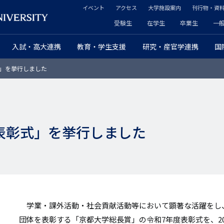
イベント
アクセス
大学施設案内
刊行物・資
ヘ
受験生
在学生
卒業生
一
ヘ
ッ
入試・高大連携
教育・学生支援
研究・産官学連携
国
ッ
ダ
」を挙行しました
ダ
ー
ー
セ
プ
カ
表彰式」を挙行しました
ラ
ン
イ
ダ
マ
リ
リ
ー
学業・課外活動・社会貢献活動等において顕著な活躍をし
ー
団体を表彰する「京都大学総長賞」の令和7年度表彰式を、20