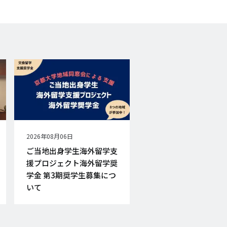
公
2026年08月06日
開
ご当地出身学生海外留学支
日
援プロジェクト海外留学奨
学金 第3期奨学生募集につ
いて