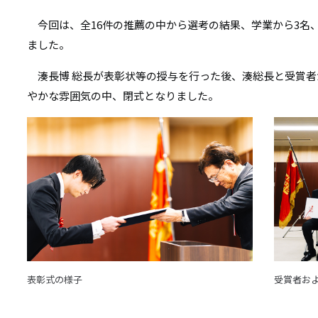
リ
リ
今回は、全16件の推薦の中から選考の結果、学業から3名
ン
ました。
ン
ク
湊長博 総長が表彰状等の授与を行った後、湊総長と受賞者
ク
やかな雰囲気の中、閉式となりました。
画
画
像
像
表彰式の様子
受賞者お