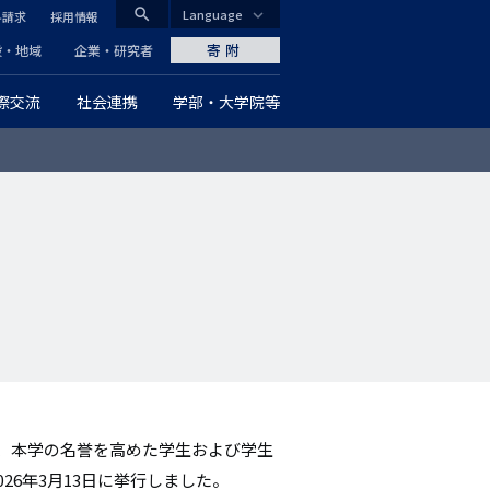
search
Language
料請求
採用情報
CLOSE
寄附
般・地域
企業・研究者
際交流
社会連携
学部・大学院等
グ
ロ
ー
バ
ル
ナ
ビ
ゲ
、本学の名誉を高めた学生および学生
ー
26年3月13日に挙行しました。