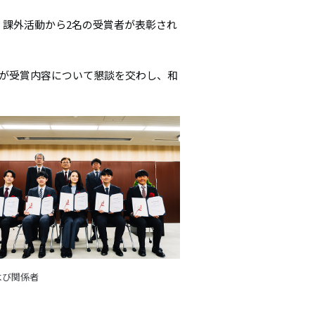
シ
、課外活動から2名の受賞者が表彰され
ョ
ン
が受賞内容について懇談を交わし、和
よび関係者