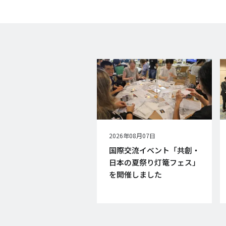
公
2026年08月07日
開
国際交流イベント「共創・
日
日本の夏祭り灯篭フェス」
を開催しました