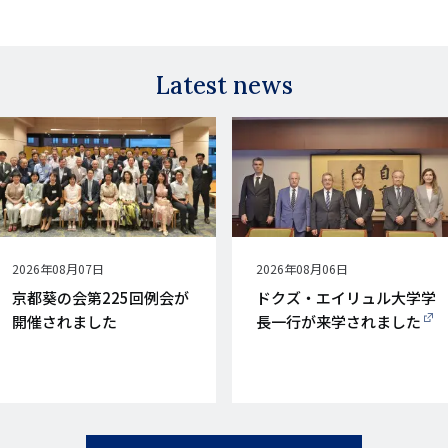
Latest news
公
2026年08月07日
公
2026年08月06日
開
開
京都葵の会第225回例会が
ドクズ・エイリュル大学学
日
日
開催されました
長一行が来学されました