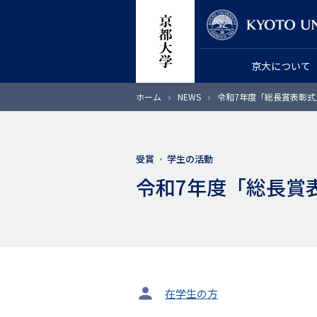
メ
教員検索
イ
ン
京大について
コ
ン
パ
ホーム
NEWS
令和7年度「総長賞表彰式
テ
ン
く
ン
ず
ツ
受賞
学生の活動
に
令和7年度「総長賞
移
動
タ
在学生の方
ー