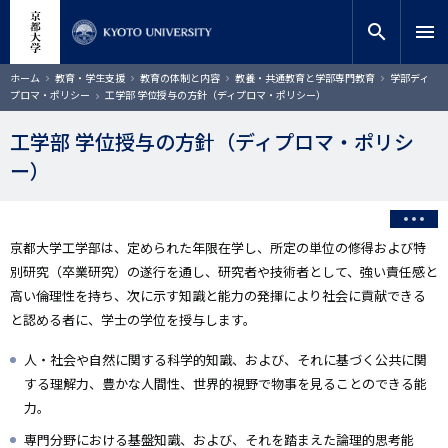
メ
close
サイト内検索
教員検索
イ
search
menu
ン
コ
検索
パ
ホーム
教育・学生支援
教育の体制と内容
教養・共通教育と学部専門教育
学部ディ
ン
ン
プロマ・ポリシー
工学部 学位授与の方針（ディプロマ・ポリシー）
く
テ
ず
ン
工学部 学位授与の方針（ディプロマ・ポリシ
ツ
ー）
に
移
動
京都大学工学部は、定められた年限在学し、所定の単位の修得および特
別研究（卒業研究）の遂行を通し、研究者や技術者として、強い責任感と
高い倫理性を持ち、次に示す知識と能力の発揮により社会に貢献できる
と認める者に、学士の学位を授与します。
人・社会や自然に関する科学的知識、および、それに基づく公共に関
する理解力、豊かな人間性、世界的視野で物事を見ることのできる能
力。
専門分野における基盤知識、および、それを踏まえた論理的思考能