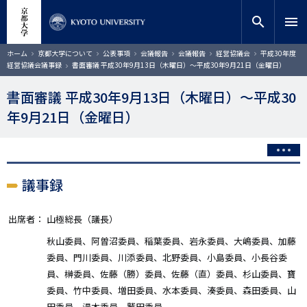
メ
close
サイト内検索
教員検索
イ
search
menu
ン
コ
検索
パ
ホーム
京都大学について
公表事項
会議報告
会議報告
経営協議会
平成30年度
ン
ン
経営協議会議事録
書面審議 平成30年9月13日（木曜日）～平成30年9月21日（金曜日）
く
テ
ず
ン
書面審議 平成30年9月13日（木曜日）～平成30
ツ
年9月21日（金曜日）
に
移
動
議事録
出席者：
山極総長（議長）
秋山委員、阿曽沼委員、稲葉委員、岩永委員、大嶋委員、加藤
委員、門川委員、川添委員、北野委員、小島委員、小長谷委
員、榊委員、佐藤（勝）委員、佐藤（直）委員、杉山委員、寶
委員、竹中委員、増田委員、水本委員、湊委員、森田委員、山
田委員、湯本委員、鷲田委員