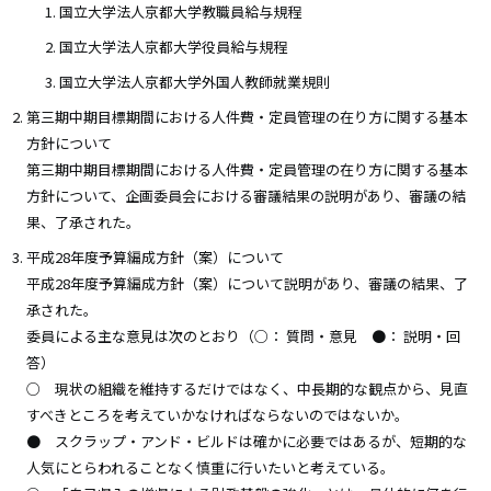
国立大学法人京都大学教職員給与規程
国立大学法人京都大学役員給与規程
国立大学法人京都大学外国人教師就業規則
第三期中期目標期間における人件費・定員管理の在り方に関する基本
方針について
第三期中期目標期間における人件費・定員管理の在り方に関する基本
方針について、企画委員会における審議結果の説明があり、審議の結
果、了承された。
平成28年度予算編成方針（案）について
平成28年度予算編成方針（案）について説明があり、審議の結果、了
承された。
委員による主な意見は次のとおり（○： 質問・意見 ●： 説明・回
答）
○ 現状の組織を維持するだけではなく、中長期的な観点から、見直
すべきところを考えていかなければならないのではないか。
● スクラップ・アンド・ビルドは確かに必要ではあるが、短期的な
人気にとらわれることなく慎重に行いたいと考えている。