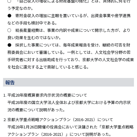
○ 「自己収入の増収による財政基盤の強化」とは、具体的に何を行
う予定なのか。
● 寄附金収入の増加に主眼を置いているが、出資金事業や産学連携
などの手段も検討中である。
○ 総長裁量経費は、事業の内訳や成果について開示した方が、より
良い効果を生むのではないか。
● 採択した事業については、毎年成果報告を受け、継続の可否を財
務委員会において審議している。一例としては、人文社会学分野の若
手研究者に対する出版助成を行っており、京都大学の人文社会学の成果
を社会に還元する上で貢献していると感じる。
報告
平成28年度概算要求内示状況の概要について
平成28年度の国立大学法人全体および京都大学における予算の内示状
況の概要について説明があった。
京都大学重点戦略アクションプラン（2016-2021）について
平成28年1月26日開催の役員会において決議された「京都大学重点戦略
アクションプラン（2016-2021）」について説明があった。