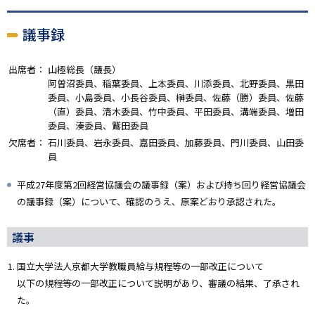
議事録
出席者：
山極総長（議長）
阿曽沼委員、稲葉委員、上本委員、川添委員、北野委員、黒田
委員、小島委員、小長谷委員、榊委員、佐藤（勝）委員、佐藤
（直）委員、清木委員、竹中委員、平田委員、溝端委員、増田
委員、湊委員、鷲田委員
欠席者：
石川委員、岩永委員、嘉田委員、加藤委員、門川委員、山田委
員
平成27年度第2回経営協議会の議事録（案）および持ち回り経営協議会
の議事録（案）について、確認のうえ、原案どおり承認された。
議事
国立大学法人京都大学教職員給与規程等の一部改正について
以下の規程等の一部改正について説明があり、審議の結果、了承され
た。