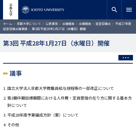
メ
close
サイト内検索
教員検索
イ
search
menu
ン
コ
検索
パ
ホーム
京都大学について
公表事項
会議報告
会議報告
経営協議会
平成27年度
ン
ン
経営協議会議事録
第3回 平成28年1月27日（水曜日）開催
く
テ
ず
ン
第3回 平成28年1月27日（水曜日）開催
ツ
に
移
動
議事
国立大学法人京都大学教職員給与規程等の一部改正について
第3期中期目標期間における人件費・定員管理の在り方に関する基本方
針について
平成28年度予算編成方針（案）について
その他