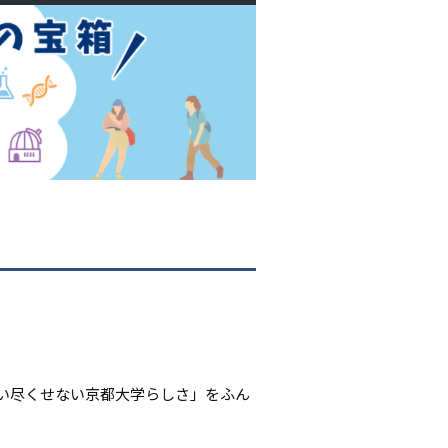
シ
ョ
ン
い尽くせない京都大学らしさ」をふん