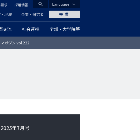
search
Language
料請求
採用情報
CLOSE
寄附
般・地域
企業・研究者
際交流
社会連携
学部・大学院等
グ
ジン vol.222
ロ
ー
バ
ル
ナ
ビ
ゲ
2025年7月号
ー