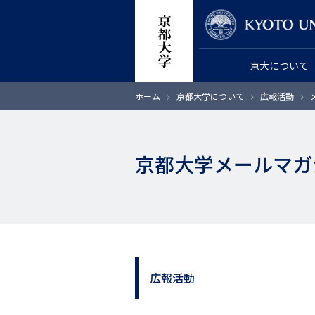
メ
教員検索
イ
ン
京大について
コ
ン
パ
ホーム
京都大学について
広報活動
テ
ン
く
ン
ず
ツ
京都大学メールマガジン
に
移
動
広報活動
サ
イ