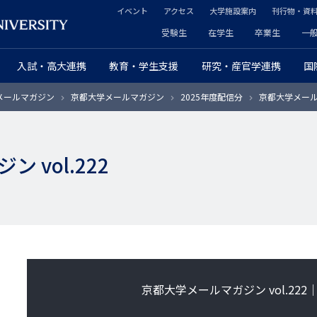
イベント
アクセス
大学施設案内
刊行物・資
ヘ
受験生
在学生
卒業生
一
ヘ
ッ
入試・高大連携
教育・学生支援
研究・産官学連携
国
ッ
ダ
メールマガジン
京都大学メールマガジン
2025年度配信分
京都大学メールマガ
ダ
ー
ー
セ
 vol.222
プ
カ
ラ
ン
イ
ダ
マ
リ
リ
ー
京都大学メールマガジン vol.222｜
ー