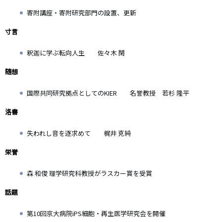
寄附講座・寄附研究部門の設置、更新
寸言
釈迦に学ぶ転向人生 佐々木 閑
随想
国際共同研究拠点としてのKIER 名誉教授 若杉 隆平
洛書
失われし音を逐求めて 梶井 克純
栄誉
森 和俊 理学研究科教授がラスカー賞を受賞
話題
第10回京大病院iPS細胞・再生医学研究会を開催