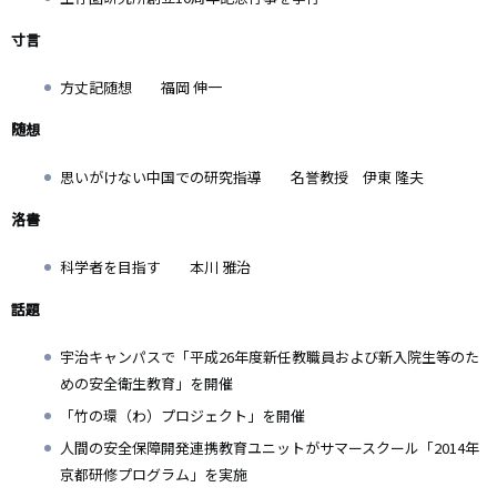
寸言
方丈記随想 福岡 伸一
随想
思いがけない中国での研究指導 名誉教授 伊東 隆夫
洛書
科学者を目指す 本川 雅治
話題
宇治キャンパスで「平成26年度新任教職員および新入院生等のた
めの安全衛生教育」を開催
「竹の環（わ）プロジェクト」を開催
人間の安全保障開発連携教育ユニットがサマースクール「2014年
京都研修プログラム」を実施