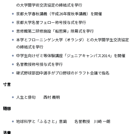
の大学間学術交流協定の締結式を挙行
京都大学春秋講義（平成26年度秋季講義）を開催
京都大学名誉フェロー称号授与式を挙行
思修館第二研修施設「船哲房」除幕式を挙行
本学とフローニンゲン大学（オランダ）との大学間学生交流協定
の締結式を挙行
中学生向けゼミ等体験講座「ジュニアキャンパス2014」を開催
名誉教授称号授与式を挙行
硬式野球部田中選手がプロ野球のドラフト会議で指名
寸言
人生と俳句 西村 義明
随想
地球科学と「ふるさと」意識 名誉教授 川崎 一朗
洛書