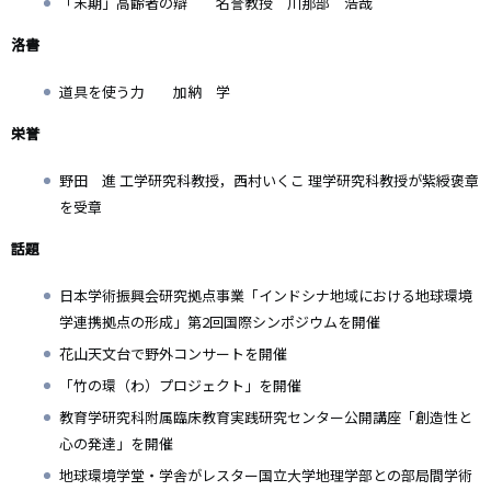
「末期」高齢者の辯 名誉教授 川那部 浩哉
洛書
道具を使う力 加納 学
栄誉
野田 進 工学研究科教授，西村いくこ 理学研究科教授が紫綬褒章
を受章
話題
日本学術振興会研究拠点事業「インドシナ地域における地球環境
学連携拠点の形成」第2回国際シンポジウムを開催
花山天文台で野外コンサートを開催
「竹の環（わ）プロジェクト」を開催
教育学研究科附属臨床教育実践研究センター公開講座「創造性と
心の発達」を開催
地球環境学堂・学舎がレスター国立大学地理学部との部局間学術