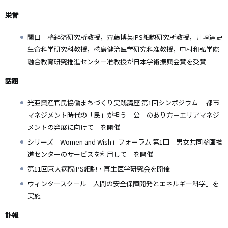
栄誉
関口 格経済研究所教授，齊藤博英iPS細胞研究所教授，井垣達吏
生命科学研究科教授，椛島健治医学研究科准教授，中村和弘学際
融合教育研究推進センター准教授が日本学術振興会賞を受賞
話題
光亜興産官民協働まちづくり実践講座 第1回シンポジウム 「都市
マネジメント時代の「民」が担う「公」のあり方－エリアマネジ
メントの発展に向けて」を開催
シリーズ「Women and Wish」フォーラム 第1回「男女共同参画推
進センターのサービスを利用して」を開催
第11回京大病院iPS細胞・再生医学研究会を開催
ウィンタースクール「人間の安全保障開発とエネルギー科学」を
実施
訃報