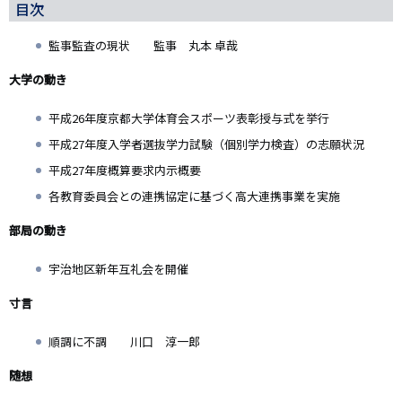
目次
監事監査の現状 監事 丸本 卓哉
大学の動き
平成26年度京都大学体育会スポーツ表彰授与式を挙行
平成27年度入学者選抜学力試験（個別学力検査）の志願状況
平成27年度概算要求内示概要
各教育委員会との連携協定に基づく高大連携事業を実施
部局の動き
宇治地区新年互礼会を開催
寸言
順調に不調 川口 淳一郎
随想