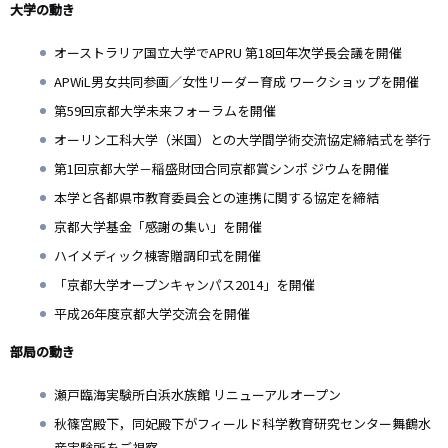
大学の動き
オーストラリア国立大学でAPRU 第18回年次学長会議を開催
APWiL男女共同参画／女性リーダー育成 ワークショップを開催
第59回京都大学未来フォーラムを開催
オーリン工科大学（米国）との大学間学術交流協定締結式を挙行
第1回京都大学－稲盛財団合同京都賞シンポ ジウムを開催
本学と各都県市教育委員会との連携に関する協定を締結
京都大学基金「感謝の集い」を開催
ハイメディック棟寄贈調印式を開催
「京都大学オープンキャンパス2014」を開催
平成26年度京都大学交流会を開催
部局の動き
瀬戸臨海実験所白浜水族館 リニューアルオープン
秋篠宮殿下，同妃殿下がフィールド科学教育研究センター舞鶴水
産実験所をご視察