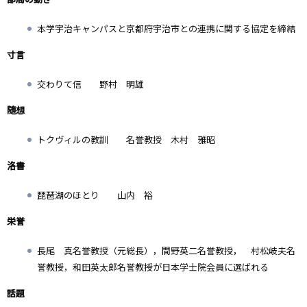
本学宇治キャンパスと京都府宇治市との連携に関する協定を締結
寸言
交わりて信 野村 明雄
随想
トクヴィルの教訓 名誉教授 木村 雅昭
洛書
琵琶湖のほとり 山内 裕
栄誉
長尾 真名誉教授（元総長），間野英二名誉教授， 村松岐夫名
誉教授，和田英太郎名誉教授が日本学士院会員に選ばれる
話題