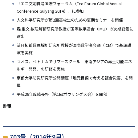
「エコ文明貴陽国際フォーラム（Eco Forum Global Annual
Conference Guiyang 2014）」に参加
人文科学研究所が第2回高校生のための夏期セミナーを開催
森 重文 数理解析研究所教授が国際数学連合（IMU）の次期総裁に
選出
望月拓郎数理解析研究所教授が国際数学者会議（ICM）で基調講
演を実施
ラオス、ベトナムでサマースクール「東南アジアの再生可能エネ
ルギー開発」の研修を実施
京都大学防災研究所公開講座「地元目線で考える複合災害」を開
催
平成26年度総長杯（第1回ボウリング大会）を開催
訃報
703号（2014年9月）