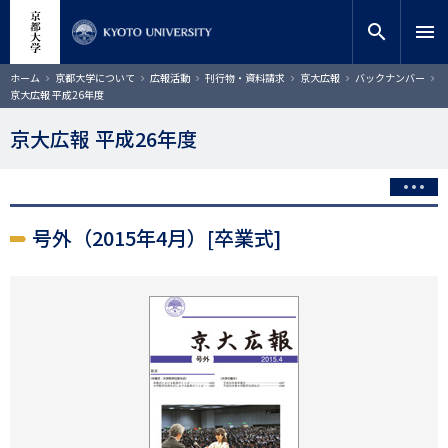
メ
close
サイト内検索
教員検索
イ
search
menu
ン
コ
検索
パ
ホーム
京都大学について
広報活動
刊行物・資料請求
京大広報
バックナンバー
ン
ン
京大広報 平成26年度
く
テ
ず
ン
京大広報 平成26年度
ツ
に
移
動
号外（2015年4月）[卒業式]