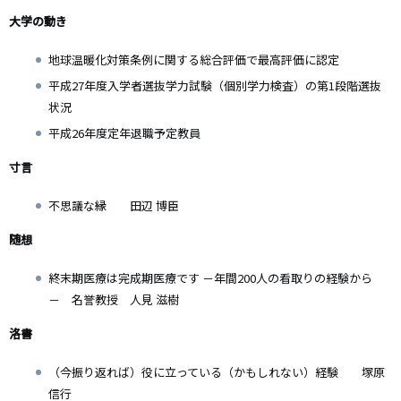
大学の動き
地球温暖化対策条例に関する総合評価で最高評価に認定
平成27年度入学者選抜学力試験（個別学力検査）の第1段階選抜
状況
平成26年度定年退職予定教員
寸言
不思議な縁 田辺 博臣
随想
終末期医療は完成期医療です －年間200人の看取りの経験から
－ 名誉教授 人見 滋樹
洛書
（今振り返れば）役に立っている（かもしれない）経験 塚原
信行