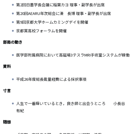
第2回日墨学長会議に稲葉カヨ 理事・副学長が出席
第20回AEARU年次総会に湊 長博 理事・副学長が出席
第9回京都大学ホームカミングデイを開催
京都賞高校フォーラムを開催
部局の動き
医学部附属病院において高磁場3テスラMRI手術室システムが稼働
資料
平成26年度総長裁量経費による採択事項
寸言
人生で一番輝いているとき，良き師と出会うところ 小長谷
有紀
随想