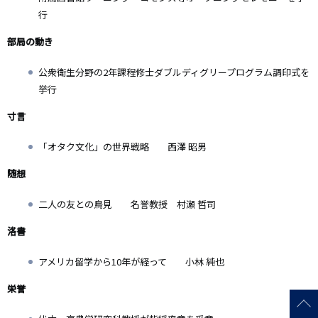
行
部局の動き
公衆衛生分野の2年課程修士ダブルディグリープログラム調印式を
挙行
寸言
「オタク文化」の世界戦略 西澤 昭男
随想
二人の友との鳥見 名誉教授 村瀬 哲司
洛書
アメリカ留学から10年が経って 小林 純也
栄誉