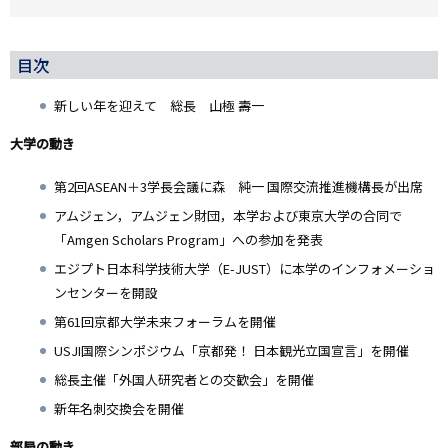
目次
新しい年を迎えて 総長 山極 壽一
大学の動き
第2回ASEAN＋3学長会議に森 純一 国際交流推進機構長が出席
アムジェン，アムジェン財団，本学および東京大学の合同で
「Amgen Scholars Program」への参加を発表
エジプト日本科学技術大学（E-JUST）に本学のインフォメーショ
ンセンターを開設
第61回京都大学未来フォーラムを開催
USJI国際シンポジウム「京都発！ 日本観光立国宣言」を開催
総長主催「外国人研究者との交歓会」を開催
新年名刺交換会を開催
部局の動き