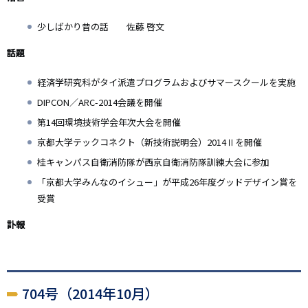
少しばかり昔の話 佐藤 啓文
話題
経済学研究科がタイ派遣プログラムおよびサマースクールを実施
DIPCON／ARC-2014会議を開催
第14回環境技術学会年次大会を開催
京都大学テックコネクト（新技術説明会）2014Ⅱを開催
桂キャンパス自衛消防隊が西京自衛消防隊訓練大会に参加
「京都大学みんなのイシュー」が平成26年度グッドデザイン賞を
受賞
訃報
704号（2014年10月）