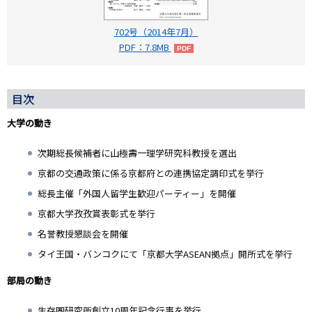
702号（2014年7月）
PDF：7.8MB
目次
大学の動き
次期総長候補者に山極壽一理学研究科教授を選出
京都の交通政策に係る京都府との連携協定調印式を挙行
総長主催「外国人留学生歓迎パーティー」を開催
京都大学孜孜賞表彰式を挙行
名誉教授懇談会を開催
タイ王国・バンコクにて「京都大学ASEAN拠点」開所式を挙行
部局の動き
生存圏研究所創立10周年記念行事を挙行