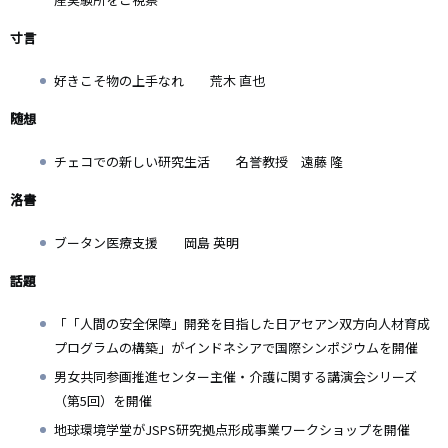
寸言
好きこそ物の上手なれ 荒木 直也
随想
チェコでの新しい研究生活 名誉教授 遠藤 隆
洛書
ブータン医療支援 岡島 英明
話題
「「人間の安全保障」開発を目指した日アセアン双方向人材育成
プログラムの構築」がインドネシアで国際シンポジウムを開催
男女共同参画推進センター主催・介護に関する講演会シリーズ
（第5回）を開催
地球環境学堂がJSPS研究拠点形成事業ワークショップを開催