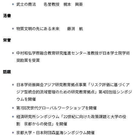
武士の商法 名誉教授 梶本 興亜
洛書
物質文明の先にある未来 藤渕 航
栄誉
中村和弘学際融合教育研究推進センター准教授が日本学士院学術
奨励賞を受賞
話題
日本学術振興会アジア研究教育拠点事業「リスク評価に基づくア
ジア型統合的流域管理のための研究教育拠点」第4回包括シンポジ
ウムを開催
第7回次世代グローバルワークショップを開催
経済研究所シンポジウム「22世紀に向けた政策課題と大学の役
割 京都からの発信」を開催
京都大学・日本財団森里海シンポジウム開催