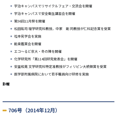
宇治キャンパスでリサイクルフェア・交流会を開催
宇治キャンパスで安全衛生講習会を開催
第56回11月祭を開催
松田祐司 理学研究科教授，中家 剛 同教授が仁科記念賞を受賞
社寺見学会を実施
能楽鑑賞会を開催
エコ～るど京大・冬の陣を開催
化学研究所「第114回研究発表会」を開催
安里和晃 文学研究科特定准教授がフィリピン大統領賞を受賞
医学部附属病院において若手職員向け研修を実施
訃報
706号（2014年12月）