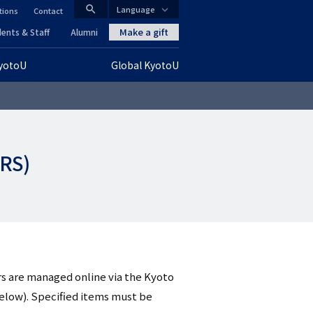
search
Language
tions
Contact
CLOSE
Make a gift
ents & Staff
Alumni
KyotoU
Global KyotoU
グ
ロ
ー
CRS)
バ
ル
ナ
ビ
ゲ
rs are managed online via the Kyoto
elow). Specified items must be
ー