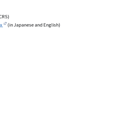
シ
UCRS)
ョ
px
(in Japanese and English)
ン
（英
語）