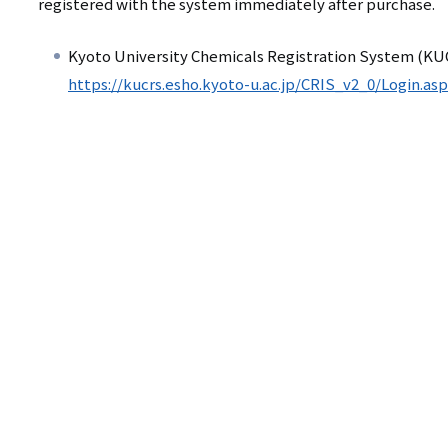
リ
registered with the system immediately after purchase.
リ
ン
Kyoto University Chemicals Registration System (K
ン
ク
https://kucrs.esho.kyoto-u.ac.jp/CRIS_v2_0/Login.as
ク
（日
（英
本
語）
語
以
外）