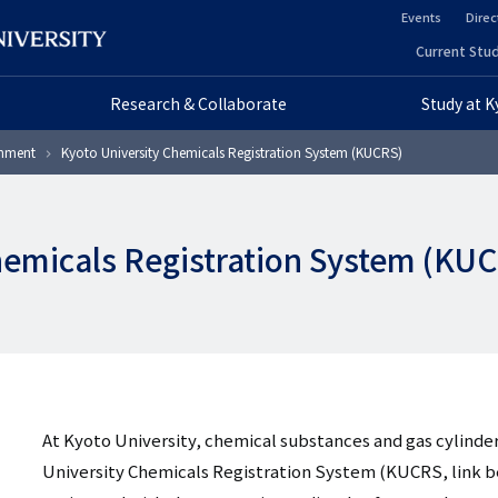
Events
Direc
ヘ
Current Stud
ヘ
ッ
Research & Collaborate
Study at 
ッ
ダ
onment
Kyoto University Chemicals Registration System (KUCRS)
ダ
ー
ー
セ
hemicals Registration System (KU
プ
カ
ラ
ン
イ
ダ
マ
リ
リ
At Kyoto University, chemical substances and gas cylinde
ー
University Chemicals Registration System (KUCRS, link b
ー