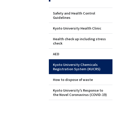
ド
Safety and Health Control
Guidelines
メ
Kyoto University Health Clinic
ニ
Health check up including stress
ュ
check
ー
AED
（英
Kyoto University Chemicals
Registration System (KUCRS)
語）
How to dispose of waste
Kyoto University’s Response to
the Novel Coronavirus (COVID-19)