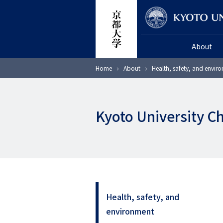
Skip
Researcher
to
main
About
content
Breadcrumb
Home
About
Health, safety, and envir
Kyoto University C
Health, safety, and
サ
environment
イ