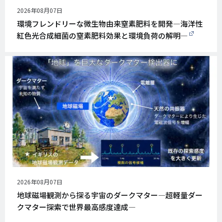
公
2026年08月07日
開
環境フレンドリーな微生物由来窒素肥料を開発―海洋性
日
紅色光合成細菌の窒素肥料効果と環境負荷の解明―
公
2026年08月07日
開
地球磁場観測から探る宇宙のダークマター―超軽量ダー
日
クマター探索で世界最高感度達成―