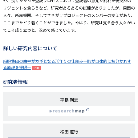
や、長くかかった査読プロセスにおいて査読者の意見が割れた後突然の
リジェクトを食らうなど、研究者あるあるの試練がありましたが、周囲の
人々、所属機関、そしてさきがけプロジェクトのメンバーの支えがあり、
ここまでたどり着くことができました。やはり、研究は支え合う人々がい
てこそ成り立つと、改めて感じています。」
詳しい研究内容について
細胞集団の曲率がカギとなる形作りの仕組み―肺が自律的に枝分かれす
る原理を提唱―
研究者情報
研
平島 剛志
究
R
者
名
esearchmap
研
松田 道行