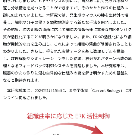
明らかにしました。ヒトやマウスの肺には、自然界に広く見られる繰り
返し分岐構造を見つけることができますが、そのかたち作りの仕組みは
謎に包まれていました。本研究では、発生期のマウスの肺を生体外で培
養し、細胞や分子の働きを顕微鏡測定する新たな手法を開発しました。
その結果、肺の組織の湾曲に応じて細胞の情報伝達に重要なERKタンパク
質が活性化することが明らかになりました。また、ERKの活性化により細
胞が機械的な力を生み出し、これによって組織の湾曲が制御されることも
わかりました。さらに、得られた実験データを基に数理モデルを構築
し、数理解析やシミュレーションをした結果、枝分かれパターン形成の原
理となるフィードバック制御システムを提唱しました。本研究成果は、
臓器のかたち作りに潜む自律的な仕組みの謎を解き明かすための基盤に
なると期待されます。
本研究成果は、2024年1月15日に、国際学術誌「Current Biology」にオ
ンライン掲載されました。