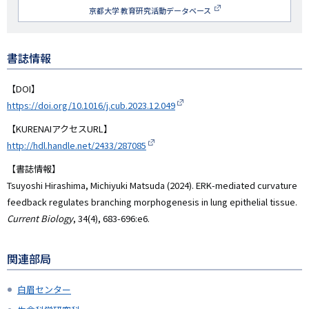
究
京都大学 教育研究活動データベース
者
名
書誌情報
【DOI】
https://doi.org/10.1016/j.cub.2023.12.049
【KURENAIアクセスURL】
http://hdl.handle.net/2433/287085
【書誌情報】
Tsuyoshi Hirashima, Michiyuki Matsuda (2024). ERK-mediated curvature
feedback regulates branching morphogenesis in lung epithelial tissue.
Current Biology
, 34(4), 683-696:e6.
関連部局
白眉センター