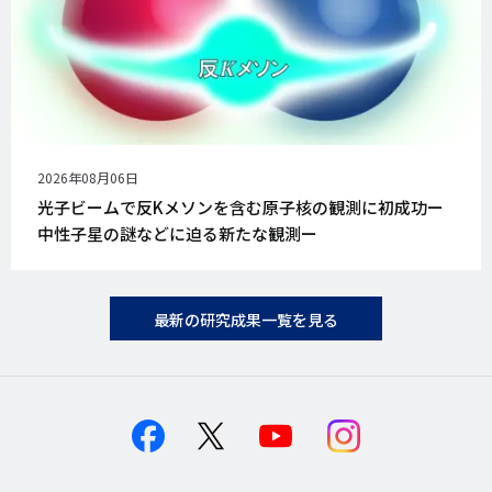
公
2026年08月06日
開
光子ビームで反Kメソンを含む原子核の観測に初成功ー
日
中性子星の謎などに迫る新たな観測ー
最新の研究成果一覧を見る