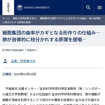
メ
close
サイト内検索
教員検索
イ
search
menu
ン
コ
検索
パ
ホーム
最新の研究成果を知る
細胞集団の曲率がカギとなる形作りの仕組み―肺が自律的
ン
ン
に枝分かれする原理を提唱―
く
テ
ず
ン
細胞集団の曲率がカギとなる形作りの仕組み―
ツ
肺が自律的に枝分かれする原理を提唱―
に
移
動
In other languages
English
タ
企業・研究者の方
ー
ゲ
公開日
2024年02月02日
ッ
ト
平島剛志 白眉センター／生命科学研究科特定准教授（現：シンガポー
ル国立大学助教授）および松田道行 生命科学研究科教授は、肺の細胞が
組織の湾曲を利用することで枝分かれ構造を自発的に生み出す仕組みを