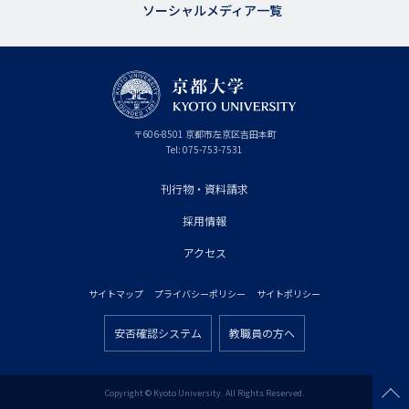
ソーシャルメディア一覧
京
〒
606-8501
京
京都市
左京区吉田本町
都
都
Tel:
075-753-7531
大
府
学
刊行物・資料請求
フ
採用情報
ッ
タ
アクセス
ー
サイトマップ
プライバシーポリシー
サイトポリシー
プ
フ
ラ
安否確認システム
教職員の方へ
ッ
フ
イ
タ
ッ
マ
ー
タ
Copyright © Kyoto University. All Rights Reserved.