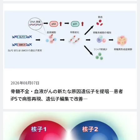
公
2026年08月07日
開
骨髄不全・血液がんの新たな原因遺伝子を提唱―患者
日
iPSで病態再現、遺伝子編集で改善―