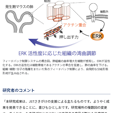
フィードバック制御システムの概念図。肺組織の曲率増大を細胞が感知し、ERKが活性
化する。ERKの活性化は細胞骨格であるアクチンの重合を促進し、肺の曲率を下げる。
組織−細胞−分子の階層をまたいだ負のフィードバック制御により、自発的な分岐形態
形成が生み出される。
研究者のコメント
「本研究成果は、JSTさきがけの支援による主たるものです。ようやく成
果を発表できることに、喜びもひとしおです。研究場所の複数回の変更