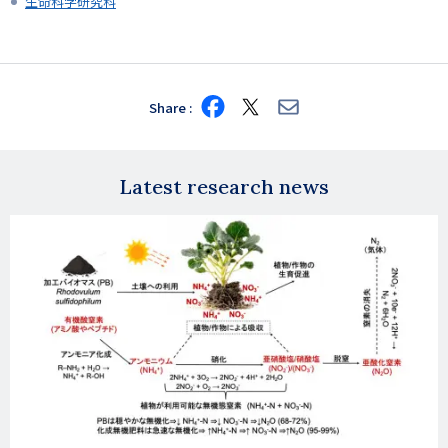
生命科学研究科
Share
Share
Share
Share
on
on
via
Facebook
X
E-
mail
Latest research news