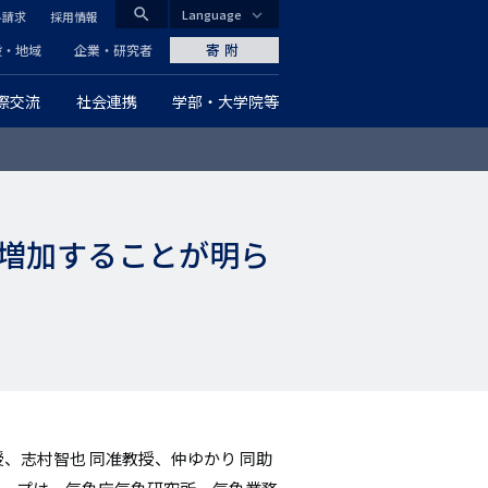
search
Language
料請求
採用情報
CLOSE
寄附
般・地域
企業・研究者
際交流
社会連携
学部・大学院等
グ
ロ
ー
増加することが明ら
バ
ル
ナ
ビ
ゲ
、志村智也 同准教授、仲ゆかり 同助
ー