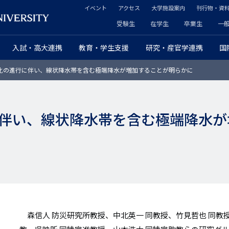
イベント
アクセス
大学施設案内
刊行物・資
ヘ
受験生
在学生
卒業生
一
ヘ
ッ
入試・高大連携
教育・学生支援
研究・産官学連携
国
ッ
ダ
化の進行に伴い、線状降水帯を含む極端降水が増加することが明らかに
ダ
ー
ー
セ
伴い、線状降水帯を含む極端降水が
プ
カ
ラ
ン
イ
ダ
マ
リ
リ
ー
森信人 防災研究所教授、中北英一 同教授、竹見哲也 同教授
ー