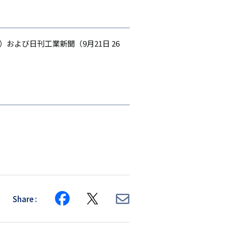
）および日刊工業新聞（9月21日 26
Share
Share
Share
Share
on
on
via
Facebook
X
E-
mail