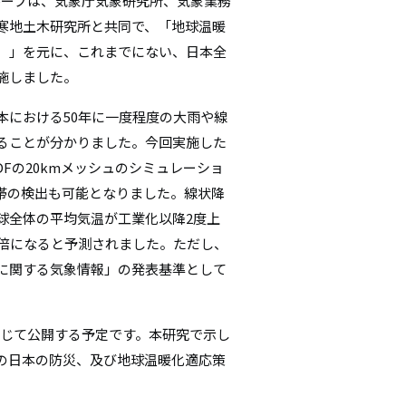
ループは、気象庁気象研究所、気象業務
シ
寒地土木研究所と共同で、「地球温暖
F）」を元に、これまでにない、日本全
ョ
施しました。
ン
における50年に一度程度の大雨や線
ることが分かりました。今回実施した
DFの20kmメッシュのシミュレーショ
帯の検出も可能となりました。線状降
地球全体の平均気温が工業化以降2度上
.6倍になると予測されました。ただし、
に関する気象情報」の発表基準として
通じて公開する予定です。本研究で示し
の日本の防災、及び地球温暖化適応策