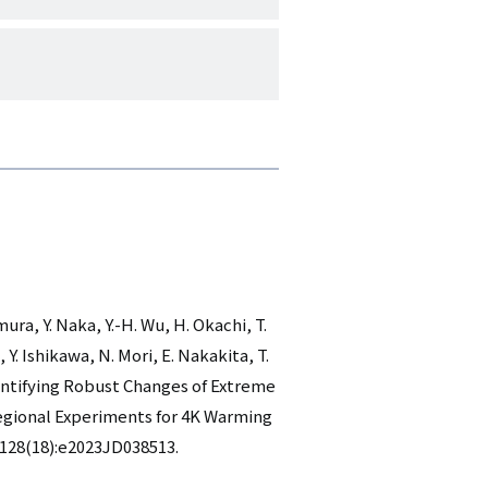
ra, Y. Naka, Y.-H. Wu, H. Okachi, T.
 Y. Ishikawa, N. Mori, E. Nakakita, T.
dentifying Robust Changes of Extreme
egional Experiments for 4K Warming
 128(18):e2023JD038513.