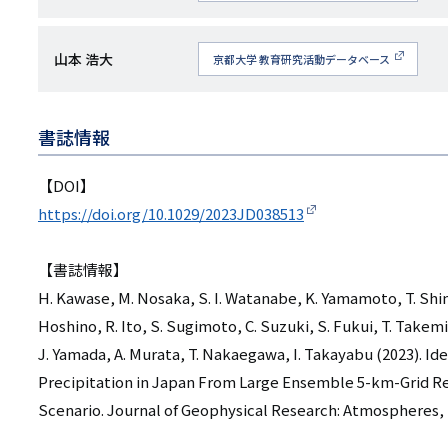
究
者
研
山本 浩大
京都大学 教育研究活動データベース
名
究
者
書誌情報
名
【DOI】
https://doi.org/10.1029/2023JD038513
【書誌情報】
H. Kawase, M. Nosaka, S. I. Watanabe, K. Yamamoto, T. Shimu
Hoshino, R. Ito, S. Sugimoto, C. Suzuki, S. Fukui, T. Takemi,
J. Yamada, A. Murata, T. Nakaegawa, I. Takayabu (2023). I
Precipitation in Japan From Large Ensemble 5-km-Grid R
Scenario. Journal of Geophysical Research: Atmospheres,