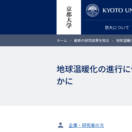
メ
教員検索
イ
ン
京大について
コ
ン
パ
ホーム
最新の研究成果を知る
地球温暖
テ
ン
く
ン
ず
ツ
地球温暖化の進行に
に
移
かに
動
タ
企業・研究者の方