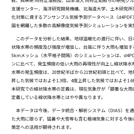
リ
教、呉映昕 同特定准教授、山本浩大 同特定助教らの研究グ
支援センター、海洋研究開発機構、北海道大学、土木研究所
リ
ン
化対策に資するアンサンブル気候予測データベース（d4PD
ン
ク
国を網羅した多数の高解像度気候予測シミュレーションを実
ク
このデータを分析した結果、地球温暖化の進行に伴い、日本
状降水帯の頻度及び強度が増加し、台風に伴う大雨も増加す
5kmメッシュ（水平格子間隔）のシミュレーションは、d4P
ンに比べて、発生頻度の低い大雨の再現性が向上し線状降水
水帯の発生頻度は、20世紀半ばから21世紀初頭と比べて、
昇した気候ではおよそ1.3倍、4度上昇した気候ではおよそ1
本研究での線状降水帯の定義は、現在気象庁が「顕著な大雨
定義している線状降水帯とはやや異なります。
本データは今後、データ統合・解析システム（DIAS）を
た大雨に限らず、猛暑や大雪等も含む極端気象に対する今後
策定への活用が期待されます。