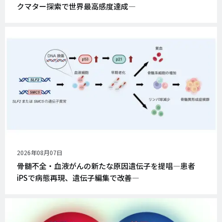
クマター探索で世界最高感度達成―
公
2026年08月07日
開
骨髄不全・血液がんの新たな原因遺伝子を提唱―患者
日
iPSで病態再現、遺伝子編集で改善―