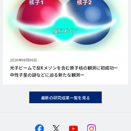
公
2026年08月06日
開
光子ビームで反Kメソンを含む原子核の観測に初成功ー
日
中性子星の謎などに迫る新たな観測ー
最新の研究成果一覧を見る