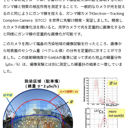
ガンマ線と物質の相互作用を測定することで、一般的なカメラが光を捉え
るのと同じようにガンマ線を捉える、ガンマ線カメラElectron－Tracking
Compton Camera（ETCC）を世界に先駆け開発・実証しました。開発し
たカメラの画像化法を用いると、光学カメラで光を定量的に画像化するの
と同様にガンマ線の定量的な画像化が可能です。
このカメラを用いて福島の汚染地域の撮像試験を行ったところ、画像か
ら地表面のセシウム量（ベクレル値）の分布を定量的に示すことができ
ました。この放射線強度からIAEAの基準に従って求めた地上の線量分布
（μSv／h）は、撮像実験とは別に測定した線量計の結果と一致していま
した。