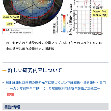
図：測定された除染区域の線量マップおよび各点のスペクトル。図
中の数字は既存線量計での測定線
詳しい研究内容について
放射線発見以来初の幾何光学に基づくガンマ線画像化法を発見・実用
化 －ガンマ線完全可視化により放射線利用の安全評価が正確に－
書誌情報