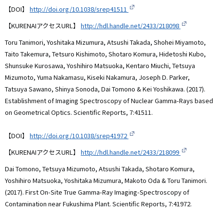
【DOI】
http://doi.org/10.1038/srep41511
【KURENAIアクセスURL】
http://hdl.handle.net/2433/218098
Toru Tanimori, Yoshitaka Mizumura, Atsushi Takada, Shohei Miyamoto,
Taito Takemura, Tetsuro Kishimoto, Shotaro Komura, Hidetoshi Kubo,
Shunsuke Kurosawa, Yoshihiro Matsuoka, Kentaro Miuchi, Tetsuya
Mizumoto, Yuma Nakamasu, Kiseki Nakamura, Joseph D. Parker,
Tatsuya Sawano, Shinya Sonoda, Dai Tomono & Kei Yoshikawa. (2017).
Establishment of Imaging Spectroscopy of Nuclear Gamma-Rays based
on Geometrical Optics. Scientific Reports, 7:41511.
【DOI】
http://doi.org/10.1038/srep41972
【KURENAIアクセスURL】
http://hdl.handle.net/2433/218099
Dai Tomono, Tetsuya Mizumoto, Atsushi Takada, Shotaro Komura,
Yoshihiro Matsuoka, Yoshitaka Mizumura, Makoto Oda & Toru Tanimori.
(2017). First On-Site True Gamma-Ray Imaging-Spectroscopy of
Contamination near Fukushima Plant. Scientific Reports, 7:41972.