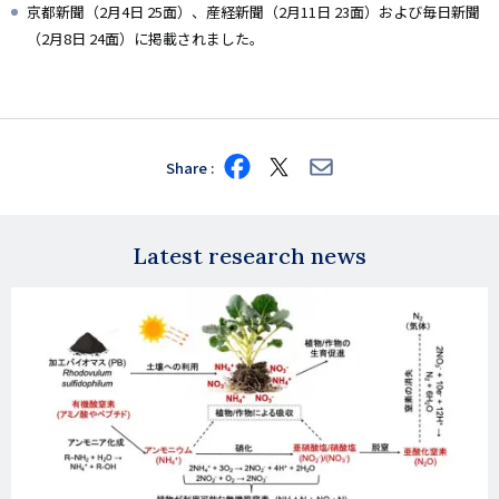
京都新聞（2月4日 25面）、産経新聞（2月11日 23面）および毎日新聞
（2月8日 24面）に掲載されました。
Share
Share
Share
Share
on
on
via
Facebook
X
E-
mail
Latest research news