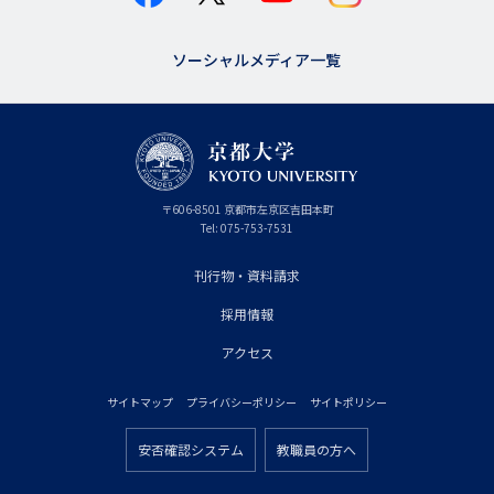
ソーシャルメディア一覧
京
〒
606-8501
京
京都市
左京区吉田本町
都
都
Tel:
075-753-7531
大
府
学
刊行物・資料請求
フ
採用情報
ッ
タ
アクセス
ー
サイトマップ
プライバシーポリシー
サイトポリシー
プ
フ
ラ
安否確認システム
教職員の方へ
ッ
フ
イ
タ