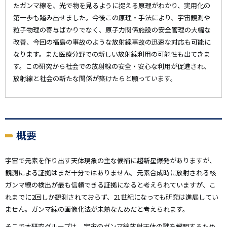
たガンマ線を、光で物を見るように捉える原理がわかり、実用化の
第一歩も踏み出せました。今後この原理・手法により、宇宙観測や
粒子物理の寄与ばかりでなく、原子力関係施設の安全管理の大幅な
改善、今回の福島の事故のような放射線事故の迅速な対応も可能に
なります。また医療分野での新しい放射線利用の可能性も出てきま
す。この研究から社会での放射線の安全・安心な利用が促進され、
放射線と社会の新たな関係が築けたらと願っています。
概要
宇宙で元素を作り出す天体現象の主な候補に超新星爆発がありますが、
観測による証拠はまだ十分ではありません。元素合成時に放射される核
ガンマ線の検出が最も信頼できる証拠になると考えられていますが、こ
れまでに2回しか観測されておらず、21世紀になっても研究は進展してい
ません。ガンマ線の画像化法が未熟なためだと考えられます。
そこで本研究グループは、宇宙のガンマ線放射天体の謎を解明するため、