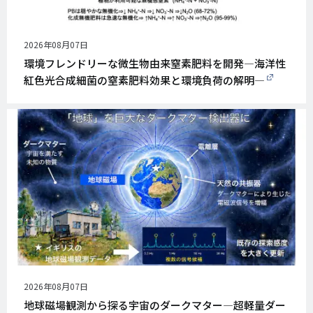
公
2026年08月07日
開
環境フレンドリーな微生物由来窒素肥料を開発―海洋性
日
紅色光合成細菌の窒素肥料効果と環境負荷の解明―
公
2026年08月07日
開
地球磁場観測から探る宇宙のダークマター―超軽量ダー
日