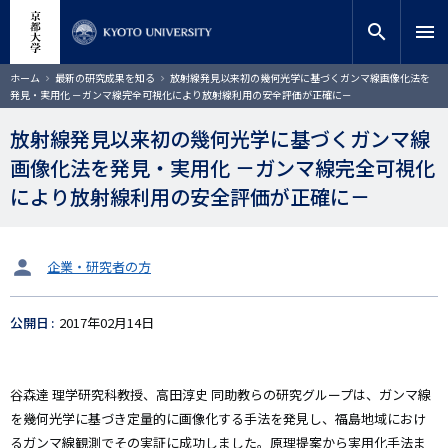
メ
close
サイト内検索
教員検索
イ
search
menu
ン
コ
検索
パ
ホーム
最新の研究成果を知る
放射線発見以来初の幾何光学に基づくガンマ線画像化法を
ン
ン
発見・実用化 －ガンマ線完全可視化により放射線利用の安全評価が正確に－
く
テ
ず
ン
放射線発見以来初の幾何光学に基づくガンマ線
ツ
画像化法を発見・実用化 －ガンマ線完全可視化
に
移
により放射線利用の安全評価が正確に－
動
タ
企業・研究者の方
ー
ゲ
公開日
2017年02月14日
ッ
ト
谷森達 理学研究科教授、高田淳史 同助教らの研究グループは、ガンマ線
を幾何光学に基づき定量的に画像化する手法を発見し、福島地域におけ
るガンマ線観測でその実証に成功しました。原理提案から実用化手法ま