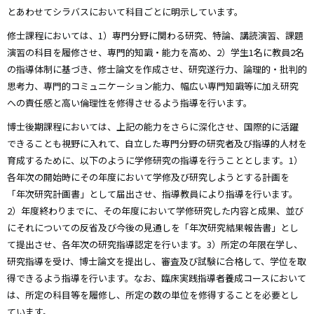
とあわせてシラバスにおいて科目ごとに明示しています。
修士課程においては、1）専門分野に関わる研究、特論、講読演習、課題
演習の科目を履修させ、専門的知識・能力を高め、2）学生1名に教員2名
の指導体制に基づき、修士論文を作成させ、研究遂行力、論理的・批判的
思考力、専門的コミュニケーション能力、幅広い専門知識等に加え研究
への責任感と高い倫理性を修得させるよう指導を行います。
博士後期課程においては、上記の能力をさらに深化させ、国際的に活躍
できることも視野に入れて、自立した専門分野の研究者及び指導的人材を
育成するために、以下のように学修研究の指導を行うこととします。1）
各年次の開始時にその年度において学修及び研究しようとする計画を
「年次研究計画書」として届出させ、指導教員により指導を行います。
2）年度終わりまでに、その年度において学修研究した内容と成果、並び
にそれについての反省及び今後の見通しを「年次研究結果報告書」とし
て提出させ、各年次の研究指導認定を行います。3）所定の年限在学し、
研究指導を受け、博士論文を提出し、審査及び試験に合格して、学位を取
得できるよう指導を行います。なお、臨床実践指導者養成コースにおいて
は、所定の科目等を履修し、所定の数の単位を修得することを必要とし
ています。