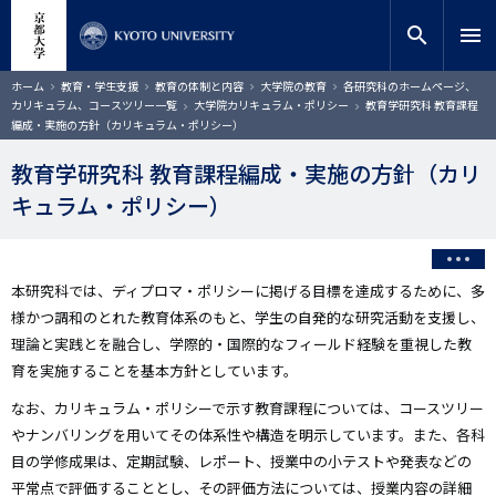
メ
close
サイト内検索
教員検索
イ
search
menu
ン
コ
検索
パ
ホーム
教育・学生支援
教育の体制と内容
大学院の教育
各研究科のホームページ、
ン
ン
カリキュラム、コースツリー一覧
大学院カリキュラム・ポリシー
教育学研究科 教育課程
く
テ
編成・実施の方針（カリキュラム・ポリシー）
ず
ン
ツ
教育学研究科 教育課程編成・実施の方針（カリ
に
キュラム・ポリシー）
移
動
本研究科では、ディプロマ・ポリシーに掲げる目標を達成するために、多
様かつ調和のとれた教育体系のもと、学生の自発的な研究活動を支援し、
理論と実践とを融合し、学際的・国際的なフィールド経験を重視した教
育を実施することを基本方針としています。
なお、カリキュラム・ポリシーで示す教育課程については、コースツリー
やナンバリングを用いてその体系性や構造を明示しています。また、各科
目の学修成果は、定期試験、レポート、授業中の小テストや発表などの
平常点で評価することとし、その評価方法については、授業内容の詳細