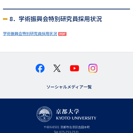
8．学術振興会特別研究員採用状況
学術振興会特別研究員採用状況
ソーシャルメディア一覧
京
〒
606-8501
京
京都市
左京区吉田本町
都
都
Tel:
075-753-7531
大
府