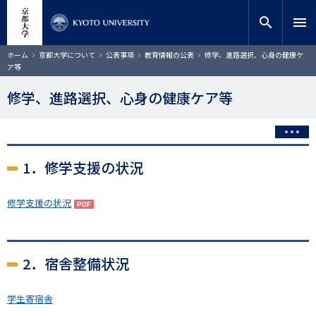
メ
close
サイト内検索
教員検索
イ
search
menu
ン
コ
検索
パ
ホーム
京都大学について
公表事項
教育情報の公表
修学、進路選択、心身の健康ケ
ン
ン
ア等
く
テ
ず
ン
修学、進路選択、心身の健康ケア等
ツ
に
移
動
1．修学支援の状況
修学支援の状況
2．宿舎整備状況
学生寄宿舎