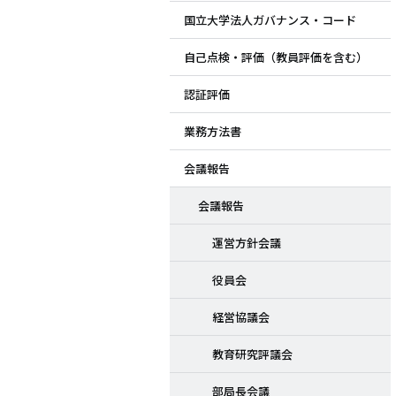
国立大学法人ガバナンス・コード
ド
自己点検・評価（教員評価を含む）
メ
認証評価
ニ
業務方法書
ュ
会議報告
ー
会議報告
運営方針会議
役員会
経営協議会
教育研究評議会
部局長会議