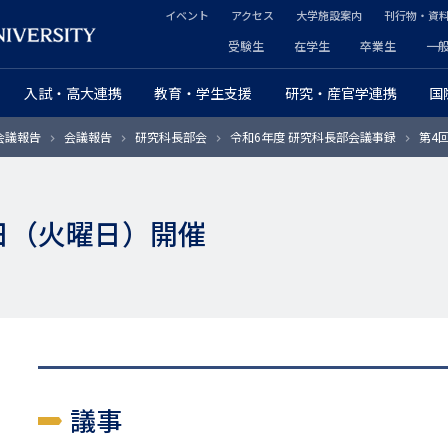
イベント
アクセス
大学施設案内
刊行物・資
ヘ
受験生
在学生
卒業生
一
ヘ
ッ
入試・高大連携
教育・学生支援
研究・産官学連携
国
ッ
ダ
会議報告
会議報告
研究科長部会
令和6年度 研究科長部会議事録
第4回
ダ
ー
ー
セ
9日（火曜日）開催
プ
カ
ラ
ン
イ
ダ
マ
リ
リ
ー
議事
ー