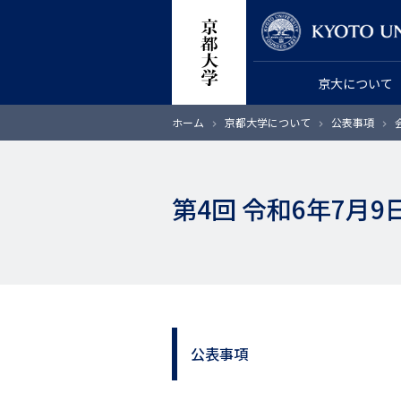
メ
教員検索
イ
ン
京大について
コ
ン
パ
ホーム
京都大学について
公表事項
テ
ン
く
ン
ず
ツ
第4回 令和6年7月
に
移
動
公表事項
サ
イ