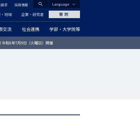
search
Language
料請求
採用情報
CLOSE
寄附
般・地域
企業・研究者
際交流
社会連携
学部・大学院等
グ
 令和6年7月9日（火曜日）開催
ロ
ー
バ
ル
ナ
ビ
ゲ
ー