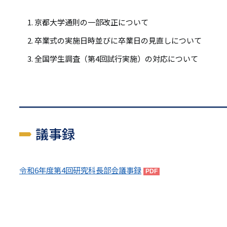
リ
リ
ン
京都大学通則の一部改正について
ン
ク
卒業式の実施日時並びに卒業日の見直しについて
ク
全国学生調査（第4回試行実施）の対応について
議事録
令和6年度第4回研究科長部会議事録