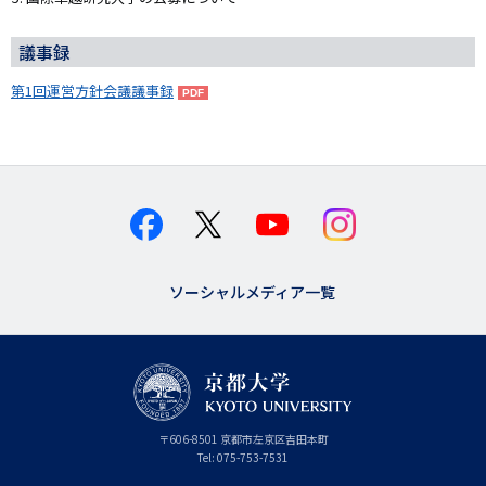
議事録
第1回運営方針会議議事録
ソーシャルメディア一覧
京
〒
606-8501
京
京都市
左京区吉田本町
都
都
Tel:
075-753-7531
大
府
学