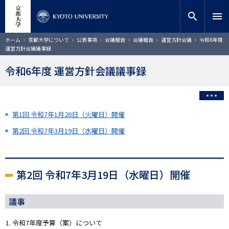
メ
close
サイト内検索
教員検索
イ
search
menu
ン
コ
検索
パ
ホーム
京都大学について
公表事項
会議報告
会議報告
運営方針会議
令和6年度
ン
ン
運営方針会議議事録
く
テ
ず
ン
令和6年度 運営方針会議議事録
ツ
に
移
動
第1回 令和7年1月28日（火曜日）開催
第2回 令和7年3月19日（水曜日）開催
第2回 令和7年3月19日（水曜日）開催
議事
令和7年度予算（案）について