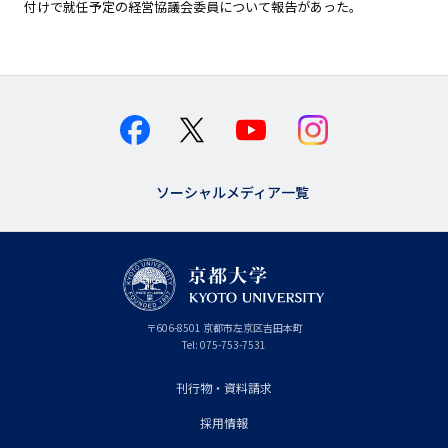
付けで就任予定の経営協議会委員について報告があった。
ソーシャルメディア一覧
京
〒
606-8501
京
京都市
左京区吉田本町
都
都
Tel:
075-753-7531
大
府
学
刊行物・資料請求
フ
採用情報
ッ