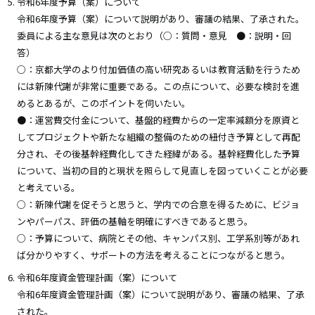
令和6年度予算（案）について
令和6年度予算（案）について説明があり、審議の結果、了承された。
委員による主な意見は次のとおり（○：質問・意見 ●：説明・回
答）
○：京都大学のより付加価値の高い研究あるいは教育活動を行うため
には新陳代謝が非常に重要である。この点について、必要な検討を進
めるとあるが、このポイントを伺いたい。
●：運営費交付金について、基盤的経費からの一定率減額分を原資と
してプロジェクトや新たな組織の整備のための紐付き予算として再配
分され、その後基幹経費化してきた経緯がある。基幹経費化した予算
について、当初の目的と現状を照らして見直しを図っていくことが必要
と考えている。
○：新陳代謝を促そうと思うと、学内での合意を得るために、ビジョ
ンやパーパス、評価の基軸を明確にすべきであると思う。
○：予算について、病院とその他、キャンパス別、工学系別等があれ
ば分かりやすく、サポートの方法を考えることにつながると思う。
令和6年度資金管理計画（案）について
令和6年度資金管理計画（案）について説明があり、審議の結果、了承
された。