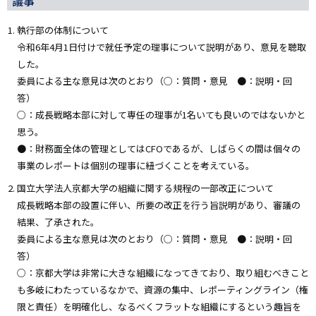
議事
執行部の体制について
令和6年4月1日付けで就任予定の理事について説明があり、意見を聴取
した。
委員による主な意見は次のとおり（○：質問・意見 ●：説明・回
答）
○：成長戦略本部に対して専任の理事が1名いても良いのではないかと
思う。
●：財務面全体の管理としてはCFOであるが、しばらくの間は個々の
事業のレポートは個別の理事に紐づくことを考えている。
国立大学法人京都大学の組織に関する規程の一部改正について
成長戦略本部の設置に伴い、所要の改正を行う旨説明があり、審議の
結果、了承された。
委員による主な意見は次のとおり（○：質問・意見 ●：説明・回
答）
○：京都大学は非常に大きな組織になってきており、取り組むべきこと
も多岐にわたっているなかで、資源の集中、レポーティングライン（権
限と責任）を明確化し、なるべくフラットな組織にするという趣旨を