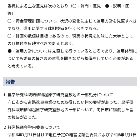
委員による主な意見は次のとおり（○：質問・意見 ●：説明・回
答）
○：資金管理計画について、状況の変化に応じて運用方針を見直すべき
であり、運用に関する体制整備を行うべきである。
○：計画の数値は目標であるので、現実の状況を加味した大学として
の目標値を反映すべきであると思う。
●：運用方針については見直しを行っているところであり、運用体制に
ついても委員の皆さまの意見を聞きながら整備をしていく必要がある
と考えている。
報告
農学研究科栽培植物起原学研究室敷地の一部処分について
向日市から道路改良事業のため取得したい旨の要望があった、農学研
究科栽培植物起原学研究室敷地の一部について、向日市に譲渡した旨
の報告があった。
経営協議会学内委員について
令和6年3月31日付けで退任予定の経営協議会委員および令和6年4月1日