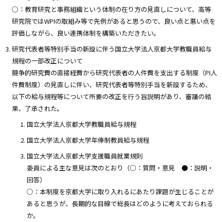
○：教育研究と事務組織という体制の在り方の見直しについて、高等
研究院ではWPIの取組み等で先例があると思うので、良い点と悪い点を
評価しながら、良い連携体制を構築いただきたい。
研究代表者等特別手当の新設に伴う国立大学法人京都大学教職員給与
規程の一部改正について
競争的研究費の直接経費から研究代表者の人件費を支出する制度（PI人
件費制度）の見直しに伴い、研究代表者等特別手当を新設するため、
以下の給与規程等について所要の改正を行う旨説明があり、審議の結
果、了承された。
国立大学法人京都大学教職員給与規程
国立大学法人京都大学年俸制教員給与規程
国立大学法人京都大学支援職員就業規則
委員による主な意見は次のとおり（○：質問・意見 ●：説明・
回答）
○：本制度を京都大学に取り入れるにあたり課題が生じることが
あると思うが、長期的な目線で総長はどのように考えておられる
か。