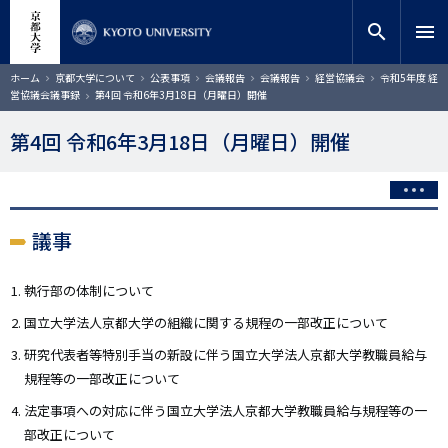
メ
close
サイト内検索
教員検索
イ
search
menu
ン
コ
検索
パ
ホーム
京都大学について
公表事項
会議報告
会議報告
経営協議会
令和5年度 経
ン
ン
営協議会議事録
第4回 令和6年3月18日（月曜日）開催
く
テ
ず
ン
第4回 令和6年3月18日（月曜日）開催
ツ
に
移
動
議事
執行部の体制について
国立大学法人京都大学の組織に関する規程の一部改正について
研究代表者等特別手当の新設に伴う国立大学法人京都大学教職員給与
規程等の一部改正について
法定事項への対応に伴う国立大学法人京都大学教職員給与規程等の一
部改正について