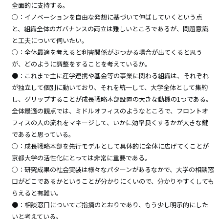
全面的に支持する。
○：イノベーションを自由な発想に基づいて伸ばしていくという点
と、組織全体のガバナンスの両立は難しいところであるが、問題意識
と工夫について伺いたい。
○：全体最適を考えると利害関係がぶつかる場合が出てくると思う
が、どのように調整をすることを考えているか。
●：これまで主に産学連携や基金等の事業に関わる組織は、それぞれ
が独立して個別に動いており、それを統一して、大学全体として集約
し、グリップすることが成長戦略本部設置の大きな動機の1つである。
全体最適の観点では、ミドルオフィスのようなところで、フロントオ
フィスの人の流れをマネージして、いかに効率良くするかが大きな鍵
であると思っている。
○：成長戦略本部を先行モデルとして具体的に全体に広げてくことが
京都大学の活性化にとっては非常に重要である。
○：研究成果の社会実装は様々なパターンがあるなかで、大学の相談窓
口がどこであるかということが分かりにくいので、分かりやすくしても
らえると有難い。
●：相談窓口についてご指摘のとおりであり、もう少し明示的にした
いと考えている。