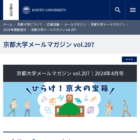
メ
close
サイト内検索
教員検索
イ
search
menu
ン
コ
検索
パ
ホーム
京都大学について
広報活動
メールマガジン
京都大学メールマガジン
ン
ン
2024年度配信分
京都大学メールマガジン vol.207
く
テ
ず
ン
京都大学メールマガジン vol.207
ツ
に
移
動
京都大学メールマガジン vol.207｜2024年4月号