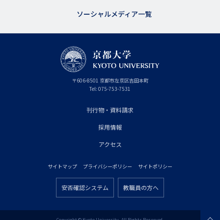
ソーシャルメディア一覧
京
〒
606-8501
京
京都市
左京区吉田本町
都
都
Tel:
075-753-7531
大
府
学
刊行物・資料請求
フ
採用情報
ッ
タ
アクセス
ー
サイトマップ
プライバシーポリシー
サイトポリシー
プ
フ
ラ
安否確認システム
教職員の方へ
ッ
フ
イ
タ
ッ
マ
Copyright © Kyoto University. All Rights Reserved.