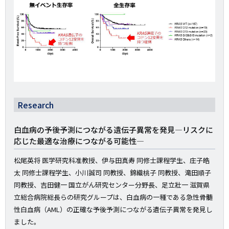
Research
白血病の予後予測につながる遺伝子異常を発見―リスクに
応じた最適な治療につながる可能性―
松尾英将 医学研究科准教授、伊与田真寿 同修士課程学生、庄子皓
太 同修士課程学生、小川誠司 同教授、錦織桃子 同教授、滝田順子
同教授、吉田健一 国立がん研究センター分野長、足立壯一 滋賀県
立総合病院総長らの研究グループは、白血病の一種である急性骨髄
性白血病（AML）の正確な予後予測につながる遺伝子異常を発見し
ました。