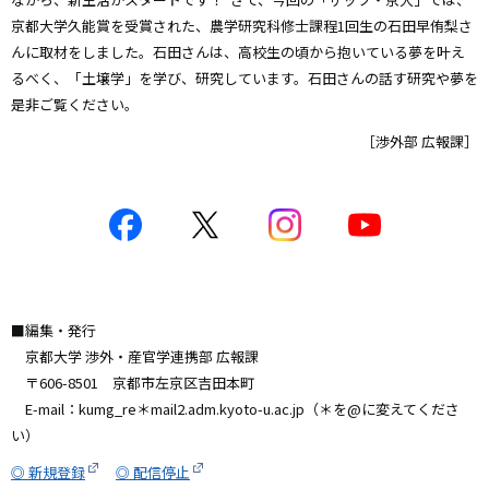
京都大学久能賞を受賞された、農学研究科修士課程1回生の石田早侑梨さ
んに取材をしました。石田さんは、高校生の頃から抱いている夢を叶え
るべく、「土壌学」を学び、研究しています。石田さんの話す研究や夢を
是非ご覧ください。
［渉外部 広報課］
■編集・発行
京都大学 渉外・産官学連携部 広報課
〒606-8501 京都市左京区吉田本町
E-mail：kumg_re＊mail2.adm.kyoto-u.ac.jp（＊を@に変えてくださ
い）
◎ 新規登録
◎ 配信停止