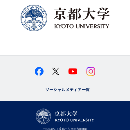
ソーシャルメディア一覧
京
〒
606-8501
京
京都市
左京区吉田本町