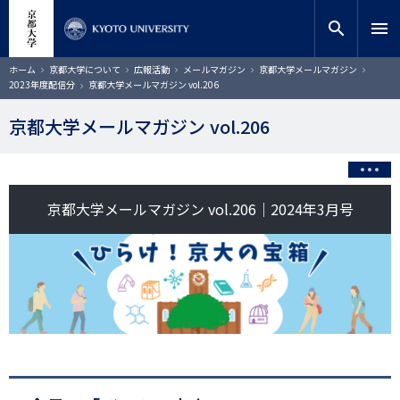
メ
close
サイト内検索
教員検索
イ
search
menu
ン
コ
検索
パ
ホーム
京都大学について
広報活動
メールマガジン
京都大学メールマガジン
ン
ン
2023年度配信分
京都大学メールマガジン vol.206
く
テ
ず
ン
京都大学メールマガジン vol.206
ツ
に
移
動
京都大学メールマガジン vol.206｜2024年3月号