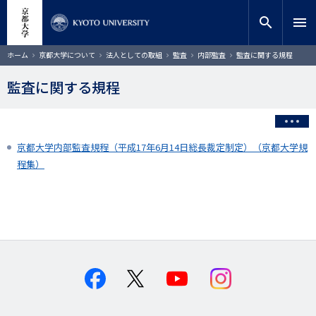
メ
close
サイト内検索
教員検索
イ
search
menu
ン
コ
検索
パ
ホーム
京都大学について
法人としての取組
監査
内部監査
監査に関する規程
ン
ン
く
テ
ず
監査に関する規程
ン
ツ
に
移
京都大学内部監査規程（平成17年6月14日総長裁定制定）（京都大学規
動
程集）