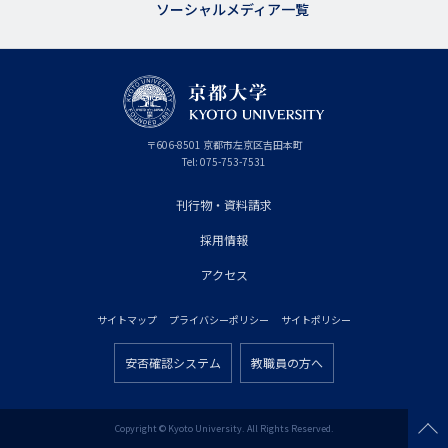
ソーシャルメディア一覧
京
〒
606-8501
京
京都市
左京区吉田本町
都
都
Tel:
075-753-7531
大
府
学
刊行物・資料請求
フ
採用情報
ッ
タ
アクセス
ー
サイトマップ
プライバシーポリシー
サイトポリシー
プ
フ
ラ
安否確認システム
教職員の方へ
ッ
フ
イ
タ
ッ
マ
ー
タ
Copyright © Kyoto University. All Rights Reserved.