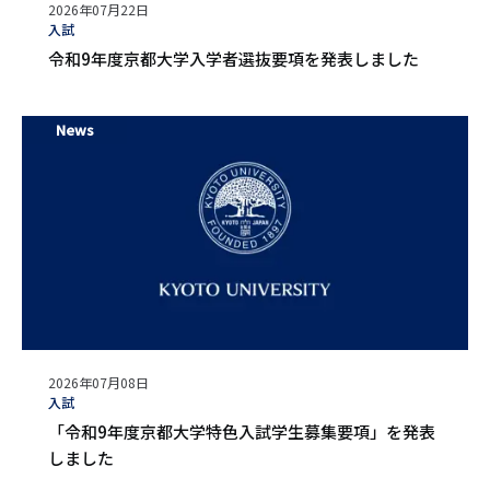
公
2026年07月22日
開
タ
入試
日
グ
令和9年度京都大学入学者選抜要項を発表しました
News
公
2026年07月08日
開
タ
入試
日
グ
「令和9年度京都大学特色入試学生募集要項」を発表
しました