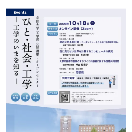
地
Events