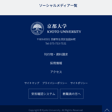
ソーシャルメディア一覧
京
〒
606-8501
京
京都市
左京区吉田本町
都
都
Tel:
075-753-7531
大
府
学
刊行物・資料請求
フ
採用情報
ッ
タ
アクセス
ー
サイトマップ
プライバシーポリシー
サイトポリシー
プ
フ
ラ
安否確認システム
教職員の方へ
ッ
フ
イ
タ
ッ
マ
ー
タ
Copyright © Kyoto University. All Rights Reserved.