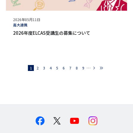
公
2026年05月11日
開
タ
高大連携
日
グ
2026年度ELCAS受講生の募集について
…
chevron_right
chevron_right
chevron_right
カレントページ
1
ページ
2
ページ
3
ページ
4
ページ
5
ページ
6
ページ
7
ページ
8
ページ
9
次ページ
ペ
ー
ジ
送
り