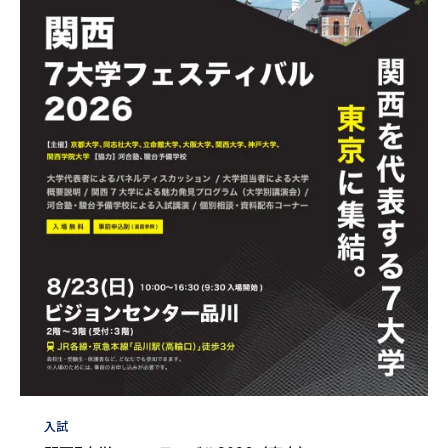
タ
入試
グ