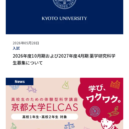
公
2026年05月28日
開
タ
入試
日
グ
2026年度10月期および2027年度4月期 薬学研究科学
生募集について
News