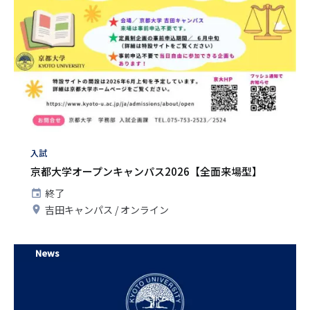
タ
入試
グ
京都大学オープンキャンパス2026【全面来場型】
開
終了
催
開
吉田キャンパス
オンライン
日
催
地
News