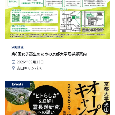
タ
公開講座
グ
第8回女子高生のための京都大学理学部案内
開
2026年09月13日
催
開
吉田キャンパス
日
催
地
Events