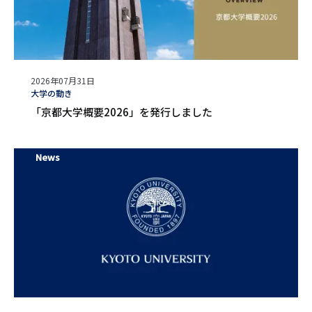
公
2026年07月31日
開
タ
大学の動き
日
グ
「京都大学概要2026」を発行しました
News