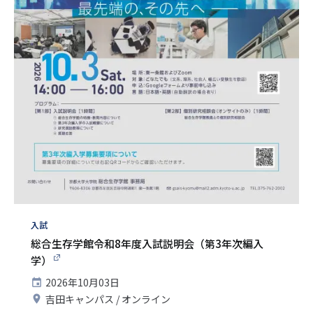
タ
入試
グ
総合生存学館令和8年度入試説明会（第3年次編入
学）
開
2026年10月03日
催
開
吉田キャンパス
オンライン
日
催