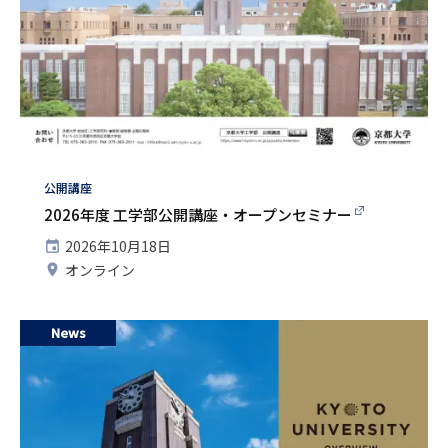
タ
公開講座
グ
2026年度 工学部公開講座・オープンセミナー
開
2026年10月18日
催
開
オンライン
日
催
地
News