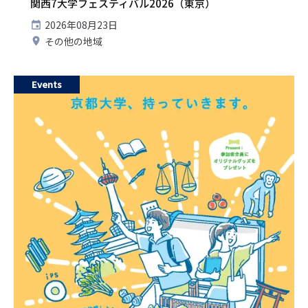
関西7大学フェスティバル2026（東京）
開
2026年08月23日
催
開
その他の地域
日
催
地
Events