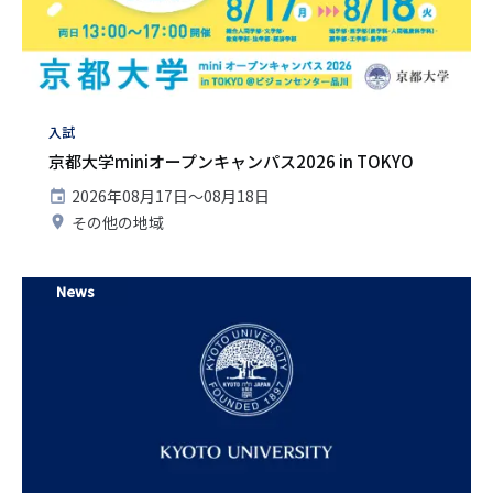
タ
入試
グ
京都大学miniオープンキャンパス2026 in TOKYO
開
2026年08月17日〜08月18日
催
開
その他の地域
日
催
地
News