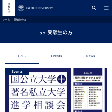
メ
close
サイト内検索
教員検索
イ
search
menu
ン
コ
検索
パ
ホーム
受験生の方
ン
ン
く
テ
ず
受験生の方
ン
タグ:
ツ
に
移
動
すべて
Events
News
Events