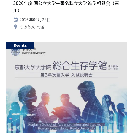
グ
2026年度 国公立大学＋著名私立大学 進学相談会（石
川）
開
2026年09月23日
催
開
その他の地域
日
催
地
Events