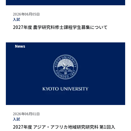
公
2026年06月05日
開
タ
入試
日
グ
2027年度 農学研究科修士課程学生募集について
News
公
2026年06月01日
開
タ
入試
日
グ
2027年度 アジア・アフリカ地域研究研究科 第1回入