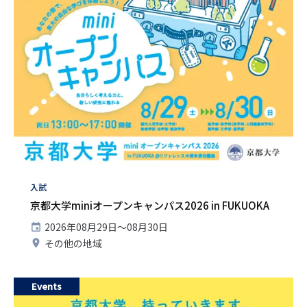
タ
入試
グ
京都大学miniオープンキャンパス2026 in FUKUOKA
開
2026年08月29日〜08月30日
催
開
その他の地域
日
催
地
Events