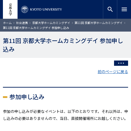
メ
close
サイト内検索
教員検索
イ
search
menu
ン
コ
検索
パ
ホーム
社会連携
京都大学ホームカミングデイ
第11回 京都大学ホームカミングデイ
ン
ン
第11回 京都大学ホームカミングデイ 参加申し込み
く
テ
ず
ン
第11回 京都大学ホームカミングデイ 参加申し
ツ
込み
に
移
動
前のページに戻る
参加申し込み
参加の申し込みが必要なイベントは、以下のとおりです。それ以外は、申
し込みの必要はありませんので、当日、直接開催場所にお越しください。