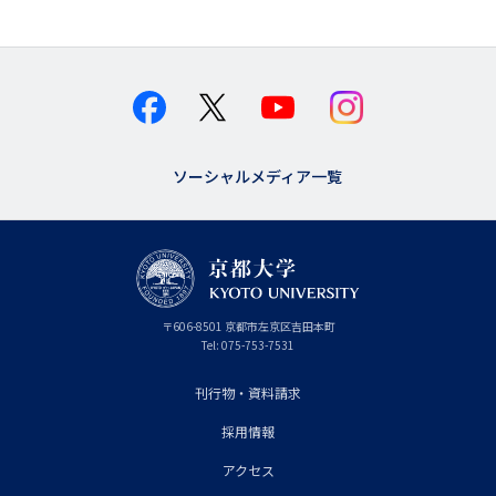
ソーシャルメディア一覧
京
〒
606-8501
京
京都市
左京区吉田本町
都
都
Tel:
075-753-7531
大
府
学
刊行物・資料請求
フ
採用情報
ッ
タ
アクセス