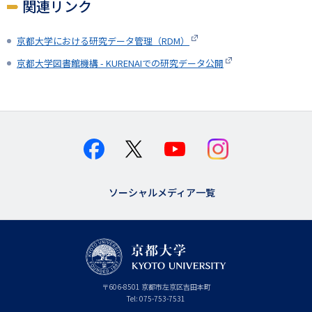
関連リンク
京都大学における研究データ管理（RDM）
京都大学図書館機構 - KURENAIでの研究データ公開
ソーシャルメディア一覧
京
〒
606-8501
京
京都市
左京区吉田本町
都
都
Tel:
075-753-7531
大
府
学