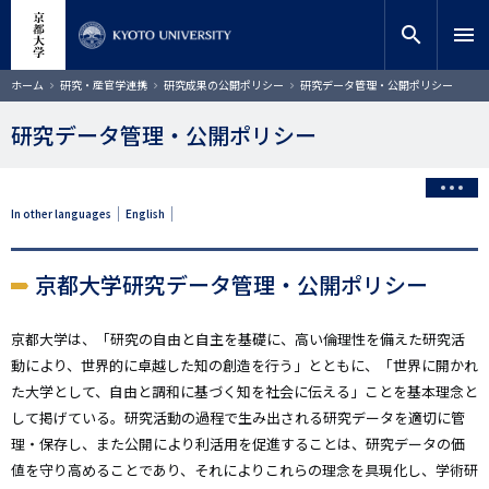
メ
close
サイト内検索
教員検索
イ
search
menu
ン
コ
検索
パ
ホーム
研究・産官学連携
研究成果の公開ポリシー
研究データ管理・公開ポリシー
ン
ン
く
テ
ず
研究データ管理・公開ポリシー
ン
ツ
に
移
In other languages
English
動
京都大学研究データ管理・公開ポリシー
京都大学は、「研究の自由と自主を基礎に、高い倫理性を備えた研究活
動により、世界的に卓越した知の創造を行う」とともに、「世界に開かれ
た大学として、自由と調和に基づく知を社会に伝える」ことを基本理念と
して掲げている。研究活動の過程で生み出される研究データを適切に管
理・保存し、また公開により利活用を促進することは、研究データの価
値を守り高めることであり、それによりこれらの理念を具現化し、学術研