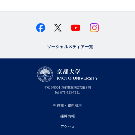
ソーシャルメディア一覧
京
〒
606-8501
京
京都市
左京区吉田本町
都
都
Tel:
075-753-7531
大
府
学
刊行物・資料請求
フ
採用情報
ッ
タ
アクセス