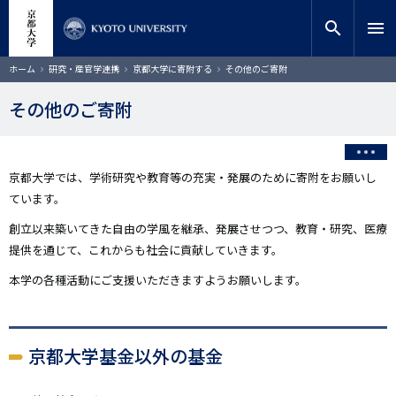
メ
close
サイト内検索
教員検索
イ
search
menu
ン
コ
検索
パ
ホーム
研究・産官学連携
京都大学に寄附する
その他のご寄附
ン
ン
く
テ
ず
その他のご寄附
ン
ツ
に
移
京都大学では、学術研究や教育等の充実・発展のために寄附をお願いし
動
ています。
創立以来築いてきた自由の学風を継承、発展させつつ、教育・研究、医療
提供を通じて、これからも社会に貢献していきます。
本学の各種活動にご支援いただきますようお願いします。
京都大学基金以外の基金