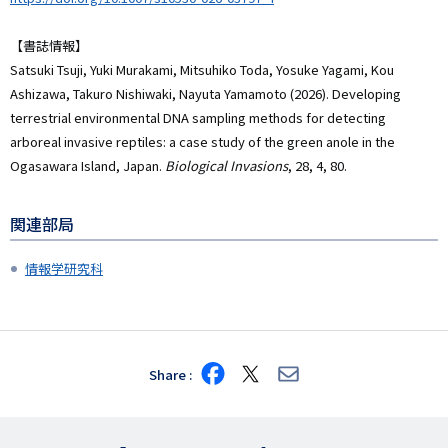
【書誌情報】
Satsuki Tsuji, Yuki Murakami, Mitsuhiko Toda, Yosuke Yagami, Kou
Ashizawa, Takuro Nishiwaki, Nayuta Yamamoto (2026). Developing
terrestrial environmental DNA sampling methods for detecting
arboreal invasive reptiles: a case study of the green anole in the
Ogasawara Island, Japan.
Biological Invasions
, 28, 4, 80.
関連部局
情報学研究科
Share
Share
Share
Share
on
on
via
Facebook
X
E-
mail