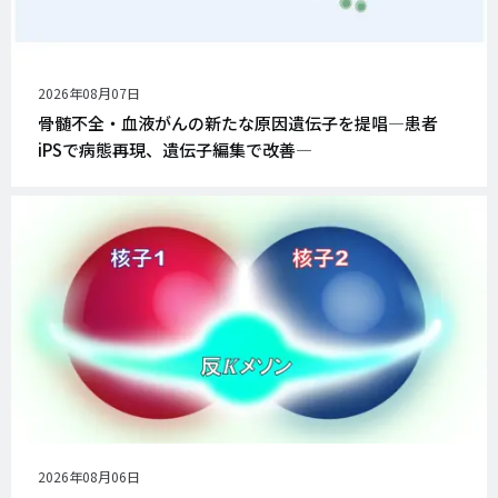
公
2026年08月07日
開
骨髄不全・血液がんの新たな原因遺伝子を提唱―患者
日
iPSで病態再現、遺伝子編集で改善―
公
2026年08月06日
開