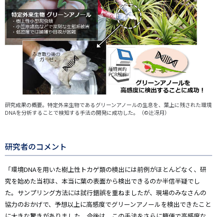
研究成果の概要。特定外来生物であるグリーンアノールの生息を、葉上に残された環境
DNAを分析することで検知する手法の開発に成功した。（©辻冴月）
研究者のコメント
「環境DNAを用いた樹上性トカゲ類の検出には前例がほとんどなく、研
究を始めた当初は、本当に葉の表面から検出できるのか半信半疑でし
た。サンプリング方法には試行錯誤を重ねましたが、現場のみなさんの
協力のおかげで、予想以上に高感度でグリーンアノールを検出できたこと
に大きな驚きがありました。今後は、この手法をさらに簡便で高感度な