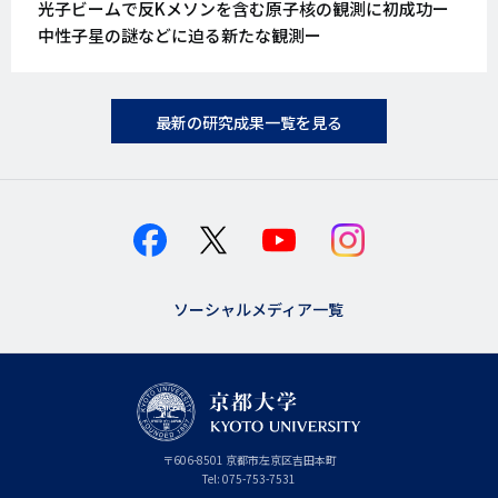
光子ビームで反Kメソンを含む原子核の観測に初成功ー
日
中性子星の謎などに迫る新たな観測ー
最新の研究成果一覧を見る
ソーシャルメディア一覧
京
〒
606-8501
京
京都市
左京区吉田本町
都
都
Tel:
075-753-7531
大
府
学