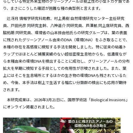
らしている特定外来生物のグリーンアノールは樹上性の小型トカゲ類であ
り、まさにこうした確認が困難な種の典型例と言えます。
辻冴月 情報学研究科助教、村上勇樹 自然環境研究センター主任研究
員、戸田光彦 同研究主幹、八神遥介 同研究員、芦澤航 同上席研究員、西
脇拓朗 同研究員、環境省の山本捺由他氏らの研究グループは、葉の表面
に残されたグリーンアノール由来のDNA（環境DNA）をふき取ることで、
本種の存在を高感度に検知する手法を開発しました。特に従来の粘着ト
ラップではほとんど捕獲実績のない超低密度生息地からも、低濃度なが
ら本種由来の環境DNAを検出することに成功し、グリーンアノールの分布
拡大を早期に検知する手段としての有用性が示唆されました。また、葉
上にはそこを生息場所とするほかの生き物の環境DNAも残されているた
め、今後、本手法は樹上で生活する幅広い分類群の検出にも応用が期待
されます。
本研究成果は、2026年3月21日に、国際学術誌「Biological Invasions」
にオンライン掲載されました。
画
像