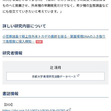
ものへと発展させ、外来種の早期発見だけでなく、希少種の生態調査など
にも役立てていきたいと考えています。」
詳しい研究内容について
小笠原諸島で樹上性外来トカゲの痕跡を探る―葉面環境DNAのふき取り
で高感度に侵入検知―
研究者情報
研
辻 冴月
究
京都大学 教育研究活動データベース
者
名
書誌情報
【DOI】
https://doi.org/10.1007/s10530-026-03797-4