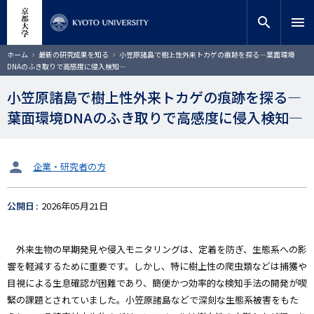
メ
close
サイト内検索
教員検索
イ
search
menu
ン
コ
検索
パ
ホーム
最新の研究成果を知る
小笠原諸島で樹上性外来トカゲの痕跡を探る―葉面環境
ン
ン
DNAのふき取りで高感度に侵入検知―
く
テ
ず
ン
小笠原諸島で樹上性外来トカゲの痕跡を探る―
ツ
葉面環境DNAのふき取りで高感度に侵入検知―
に
移
動
タ
企業・研究者の方
ー
ゲ
公開日
2026年05月21日
ッ
ト
外来生物の早期発見や侵入モニタリングは、定着を防ぎ、生態系への影
響を軽減するために重要です。しかし、特に樹上性の爬虫類などは捕獲や
目視による生息確認が困難であり、簡便かつ効率的な検知手法の開発が喫
緊の課題とされていました。小笠原諸島などで深刻な生態系被害をもた