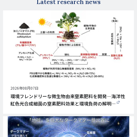
Latest research news
公
2026年08月07日
開
環境フレンドリーな微生物由来窒素肥料を開発―海洋性
日
紅色光合成細菌の窒素肥料効果と環境負荷の解明―