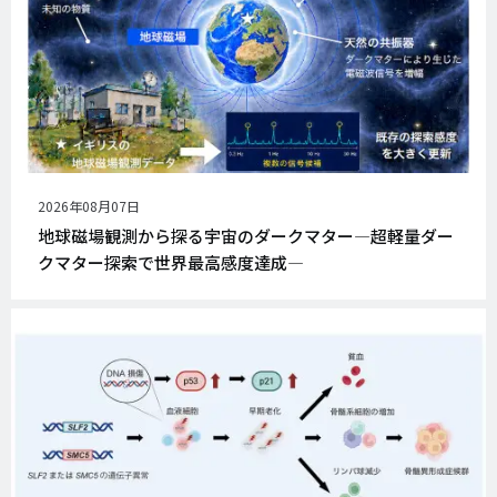
公
2026年08月07日
開
地球磁場観測から探る宇宙のダークマター―超軽量ダー
日
クマター探索で世界最高感度達成―