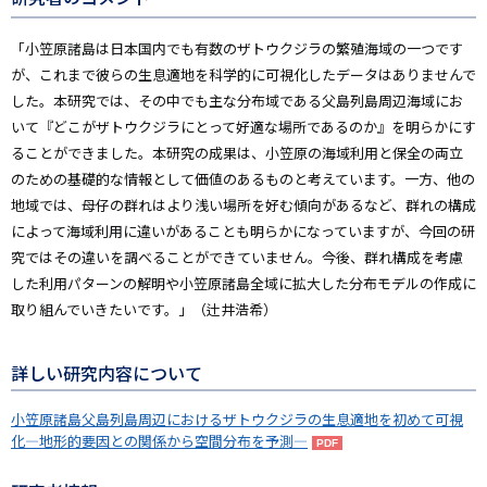
「小笠原諸島は日本国内でも有数のザトウクジラの繁殖海域の一つです
が、これまで彼らの生息適地を科学的に可視化したデータはありませんで
した。本研究では、その中でも主な分布域である父島列島周辺海域にお
いて『どこがザトウクジラにとって好適な場所であるのか』を明らかにす
ることができました。本研究の成果は、小笠原の海域利用と保全の両立
のための基礎的な情報として価値のあるものと考えています。一方、他の
地域では、母仔の群れはより浅い場所を好む傾向があるなど、群れの構成
によって海域利用に違いがあることも明らかになっていますが、今回の研
究ではその違いを調べることができていません。今後、群れ構成を考慮
した利用パターンの解明や小笠原諸島全域に拡大した分布モデルの作成に
取り組んでいきたいです。」（辻井浩希）
詳しい研究内容について
小笠原諸島父島列島周辺におけるザトウクジラの生息適地を初めて可視
化―地形的要因との関係から空間分布を予測―