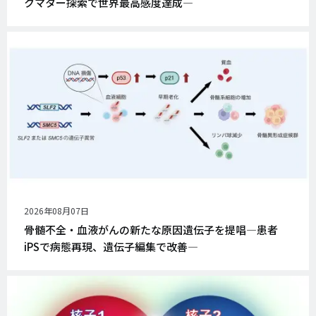
クマター探索で世界最高感度達成―
公
2026年08月07日
開
骨髄不全・血液がんの新たな原因遺伝子を提唱―患者
日
iPSで病態再現、遺伝子編集で改善―