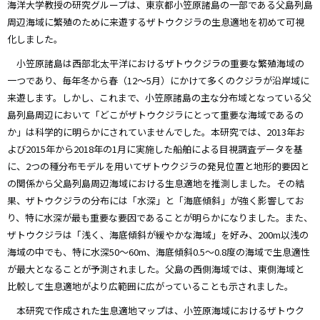
海洋大学教授の研究グループは、東京都小笠原諸島の一部である父島列島
周辺海域に繁殖のために来遊するザトウクジラの生息適地を初めて可視
化しました。
小笠原諸島は西部北太平洋におけるザトウクジラの重要な繁殖海域の
一つであり、毎年冬から春（12～5月）にかけて多くのクジラが沿岸域に
来遊します。しかし、これまで、小笠原諸島の主な分布域となっている父
島列島周辺において「どこがザトウクジラにとって重要な海域であるの
か」は科学的に明らかにされていませんでした。本研究では、2013年お
よび2015年から2018年の1月に実施した船舶による目視調査データを基
に、2つの種分布モデルを用いてザトウクジラの発見位置と地形的要因と
の関係から父島列島周辺海域における生息適地を推測しました。その結
果、ザトウクジラの分布には「水深」と「海底傾斜」が強く影響してお
り、特に水深が最も重要な要因であることが明らかになりました。また、
ザトウクジラは「浅く、海底傾斜が緩やかな海域」を好み、200m以浅の
海域の中でも、特に水深50～60m、海底傾斜0.5～0.8度の海域で生息適性
が最大となることが予測されました。父島の西側海域では、東側海域と
比較して生息適地がより広範囲に広がっていることも示されました。
本研究で作成された生息適地マップは、小笠原海域におけるザトウク