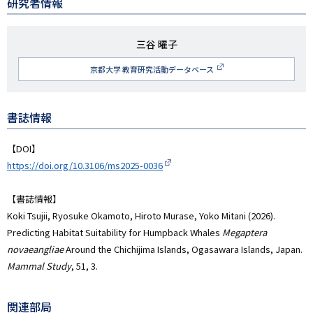
研究者情報
研
三谷 曜子
究
京都大学 教育研究活動データベース
者
名
書誌情報
【DOI】
https://doi.org/10.3106/ms2025-0036
【書誌情報】
Koki Tsujii, Ryosuke Okamoto, Hiroto Murase, Yoko Mitani (2026).
Predicting Habitat Suitability for Humpback Whales
Megaptera
novaeangliae
Around the Chichijima Islands, Ogasawara Islands, Japan.
Mammal Study
, 51, 3.
関連部局