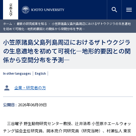
メ
close
サイト内検索
教員検索
イ
search
menu
ン
コ
検索
パ
ホーム
最新の研究成果を知る
小笠原諸島父島列島周辺におけるザトウクジラの生息適地
ン
ン
を初めて可視化―地形的要因との関係から空間分布を予測―
く
テ
ず
ン
小笠原諸島父島列島周辺におけるザトウクジラ
ツ
の生息適地を初めて可視化―地形的要因との関
に
移
係から空間分布を予測―
動
In other languages
English
タ
企業・研究者の方
ー
ゲ
公開日
2026年06月09日
ッ
ト
三谷曜子 野生動物研究センター教授、辻井浩希 小笠原ホエールウォッ
チング協会主任研究員、岡本亮介 同研究員（研究当時）、村瀬弘人 東京