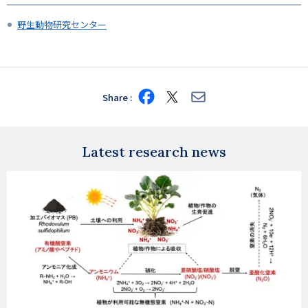
野生動物研究センター
Share
Share
Share
Share
on
on
via
Facebook
X
E-
mail
Latest research news