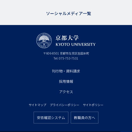
ソーシャルメディア一覧
京
〒
606-8501
京
京都市
左京区吉田本町
都
都
Tel:
075-753-7531
大
府
学
刊行物・資料請求
フ
採用情報
ッ
タ
アクセス
ー
サイトマップ
プライバシーポリシー
サイトポリシー
プ
フ
ラ
安否確認システム
教職員の方へ
ッ
フ
イ
タ
ッ