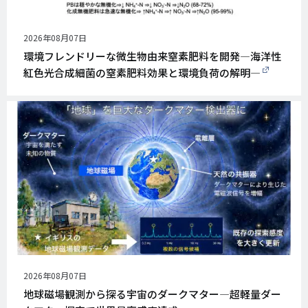
公
2026年08月07日
開
環境フレンドリーな微生物由来窒素肥料を開発―海洋性
日
紅色光合成細菌の窒素肥料効果と環境負荷の解明―
公
2026年08月07日
開
地球磁場観測から探る宇宙のダークマター―超軽量ダー
日