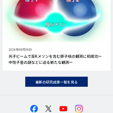
公
2026年08月06日
開
光子ビームで反Kメソンを含む原子核の観測に初成功ー
日
中性子星の謎などに迫る新たな観測ー
最新の研究成果一覧を見る