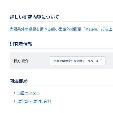
詳しい研究内容について
太陽系外の惑星を調べる超小型紫外線衛星「Mauve」打ち上
研究者情報
研
行方 宏介
京都大学 教育研究活動データベース
究
者
関連部局
名
白眉センター
理学部・理学研究科