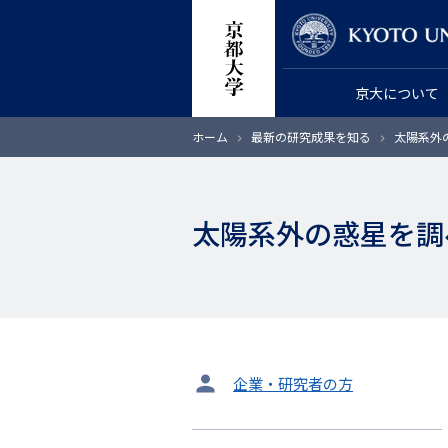
メ
教員検索
イ
ン
京大について
コ
ン
パ
ホーム
最新の研究成果を知る
太陽系外の
テ
ン
く
ン
ず
ツ
太陽系外の惑星を調
に
移
動
タ
企業・研究者の方
ー
ゲ