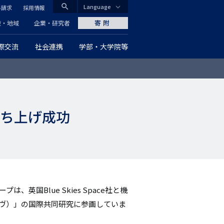
search
Language
料請求
採用情報
CLOSE
寄附
般・地域
企業・研究者
際交流
社会連携
学部・大学院等
グ
ロ
ー
打ち上げ成功
バ
ル
ナ
ビ
国Blue Skies Space社と機
ゲ
ーヴ）」の国際共同研究に参画していま
ー