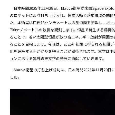
リ
リ
日本時間2025年11月29日、Mauve衛星が米国Space Explorat
ン
のロケットにより打ち上げられ、恒星活動と惑星環境の関係
ン
ク
た。本衛星は口径13センチメートルの望遠鏡を搭載し、地上
ク
700ナノメートルの波長を観測します。恒星で発生する爆発
ることで、若い太陽型恒星が放つ高エネルギー放射が周囲の
ることを目指します。今後は、2026年初頭に得られる初期
化を理解する手がかりを得ることが期待されます。本学は本
ョンにおける紫外線天文学の発展に貢献していきます。
Mauve衛星の打ち上げ成功は、日本時間2025年11月29日にBlu
した。