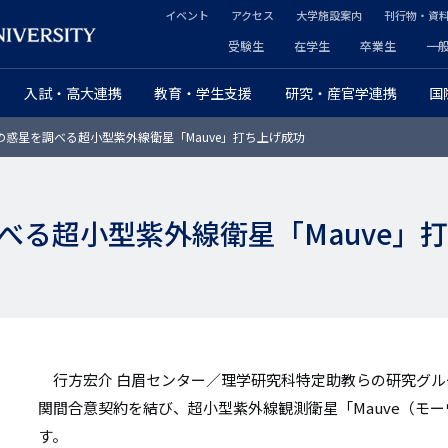
イベント
アクセス
大学施設案内
刊行物・資
ヘ
受験生
在学生
卒業生
一
ヘ
ッ
入試・高大連携
教育・学生支援
研究・産官学連携
国
ッ
ダ
惑星を調べる超小型紫外線衛星「Mauve」打ち上げ成功
ダ
ー
ー
セ
べる超小型紫外線衛星「Mauve」
プ
カ
ラ
ン
イ
ダ
マ
リ
行方宏介 白眉センター／理学研究科特定助教らの研究グループは、英
リ
ー
関間合意契約を結び、超小型紫外線観測衛星「Mauve（モ
す。
ー