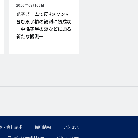
公
2026年08月06日
開
光子ビームで反Kメソンを
日
含む原子核の観測に初成功
ー中性子星の謎などに迫る
新たな観測ー
物・資料請求
採用情報
アクセス
プライバシーポリシー
サイトポリシー