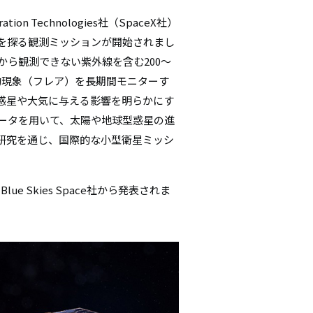
シ
ion Technologies社（SpaceX社）
を探る観測ミッションが開始されまし
ョ
から観測できない紫外線を含む200～
ン
的現象（フレア）を長期間モニターす
惑星や大気に与える影響を明らかにす
データを用いて、太陽や地球型惑星の進
研究を通じ、国際的な小型衛星ミッシ
e Skies Space社から発表されま