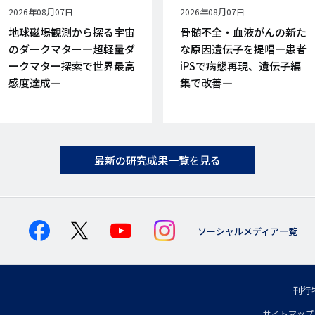
公
2026年08月07日
公
2026年08月07日
開
開
地球磁場観測から探る宇宙
骨髄不全・血液がんの新た
日
日
のダークマター―超軽量ダ
な原因遺伝子を提唱―患者
ークマター探索で世界最高
iPSで病態再現、遺伝子編
感度達成―
集で改善―
最新の研究成果一覧を見る
ソーシャルメディア一覧
刊行
フ
サイトマップ