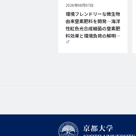
公
2026年08月07日
開
環境フレンドリーな微生物
日
由来窒素肥料を開発―海洋
性紅色光合成細菌の窒素肥
料効果と環境負荷の解明―