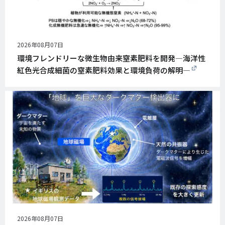
公
2026年08月07日
開
環境フレンドリーな微生物由来窒素肥料を開発―海洋性
日
紅色光合成細菌の窒素肥料効果と環境負荷の解明―
公
2026年08月07日