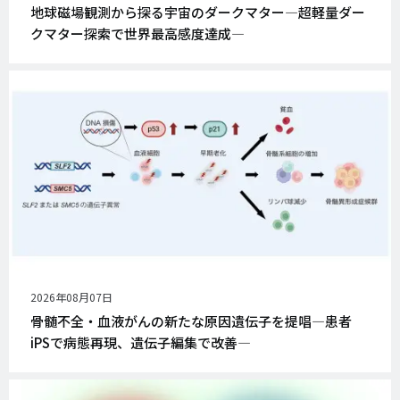
開
地球磁場観測から探る宇宙のダークマター―超軽量ダー
日
クマター探索で世界最高感度達成―
公
2026年08月07日
開
骨髄不全・血液がんの新たな原因遺伝子を提唱―患者
日
iPSで病態再現、遺伝子編集で改善―