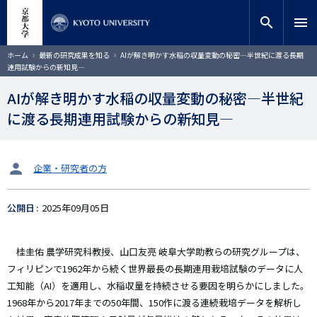
メ
close
サイト内検索
教員検索
イ
search
menu
ン
コ
検索
パ
ホーム
最新の研究成果を知る
AIが解き明かす水稲の収量変動の秘密―半世紀に渡る長期
ン
ン
連用試験からの新知見―
く
テ
ず
ン
AIが解き明かす水稲の収量変動の秘密―半世紀
ツ
に渡る長期連用試験からの新知見―
に
移
動
タ
企業・研究者の方
ー
ゲ
公開日
2025年09月05日
ッ
ト
桂圭佑 農学研究科教授、山口友亮 岐阜大学助教らの研究グループは、
フィリピンで1962年から続く世界最長の長期連用栽培試験のデータに人
工知能（AI）を適用し、水稲収量を持続させる要因を明らかにしました。
1968年から2017年までの50年間、150作に渡る連続栽培データを解析し