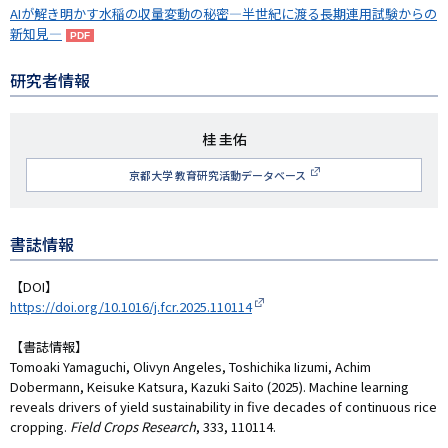
AIが解き明かす水稲の収量変動の秘密―半世紀に渡る長期連用試験からの
新知見―
研究者情報
研
桂 圭佑
究
京都大学 教育研究活動データベース
者
名
書誌情報
【DOI】
https://doi.org/10.1016/j.fcr.2025.110114
【書誌情報】
Tomoaki Yamaguchi, Olivyn Angeles, Toshichika Iizumi, Achim
Dobermann, Keisuke Katsura, Kazuki Saito (2025). Machine learning
reveals drivers of yield sustainability in five decades of continuous rice
cropping.
Field Crops Research
, 333, 110114.