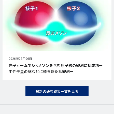
公
2026年08月06日
開
光子ビームで反Kメソンを含む原子核の観測に初成功ー
日
中性子星の謎などに迫る新たな観測ー
最新の研究成果一覧を見る