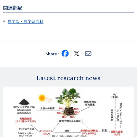
関連部局
農学部・農学研究科
Share
Share
Share
Share
on
on
via
Facebook
X
E-
mail
Latest research news