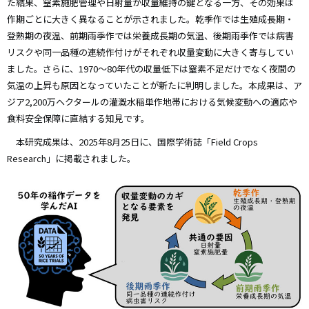
た結果、窒素施肥管理や日射量が収量維持の鍵となる一方、その効果は
作期ごとに大きく異なることが示されました。乾季作では生殖成長期・
登熟期の夜温、前期雨季作では栄養成長期の気温、後期雨季作では病害
リスクや同一品種の連続作付けがそれぞれ収量変動に大きく寄与してい
ました。さらに、1970～80年代の収量低下は窒素不足だけでなく夜間の
気温の上昇も原因となっていたことが新たに判明しました。本成果は、ア
ジア2,200万ヘクタールの灌漑水稲単作地帯における気候変動への適応や
食料安全保障に直結する知見です。
本研究成果は、2025年8月25日に、国際学術誌「Field Crops
Research」に掲載されました。