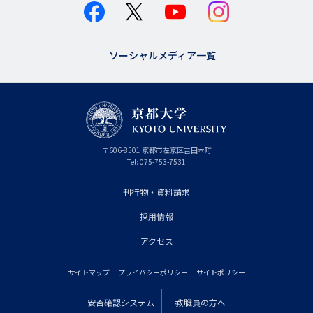
ソーシャルメディア一覧
京
〒
606-8501
京
京都市
左京区吉田本町
都
都
Tel:
075-753-7531
大
府
学
刊行物・資料請求
フ
採用情報
ッ
タ
アクセス
ー
サイトマップ
プライバシーポリシー
サイトポリシー
プ
フ
ラ
安否確認システム
教職員の方へ
ッ
フ