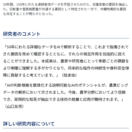
50年間、150作にわたる連続栽培データを学習させたAIから、収量変動の要因を抽出し
た。日射量や窒素施肥量が共通する要因として特定された一方で、作期特異的な要因
も存在することが明らかとなった。
研究者のコメント
「50年にわたる詳細なデータをAIで解析することで、これまで指摘されて
きた要因を改めて確認するとともに、それらの相互作用を包括的に捉え
ることができました。本成果は、農家や研究者にとって季節ごとの課題を
より明確に理解する手がかりとなり、将来的な稲作の持続性や食料安全保
障に貢献すると考えています。」（桂圭佑）
「AIの判断根拠を数値化する説明可能なAIのポテンシャルが、農業ビッグ
データの解析において示されました。今後、農学分野においてより信頼
でき、実用的な知見が抽出できる技術の発展と応用が期待されます。」
（山口友亮）
詳しい研究内容について