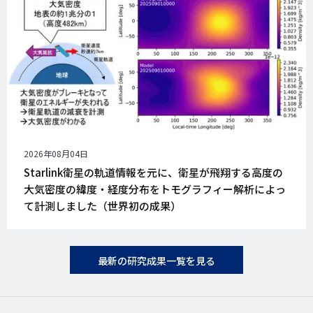
公
2026年08月04日
開
Starlink衛星の軌道情報を元に、衛星が飛翔する高度の
日
大気密度の緯度・経度分布をトモグラフィー解析によっ
て計測しました（世界初の成果）
最新の研究成果一覧を見る