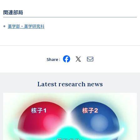
関連部局
薬学部・薬学研究科
Share
Share
Share
Share
on
on
via
Facebook
X
E-
mail
Latest research news