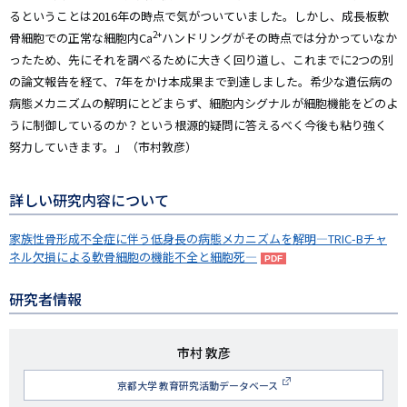
るということは2016年の時点で気がついていました。しかし、成長板軟
2+
骨細胞での正常な細胞内Ca
ハンドリングがその時点では分かっていなか
ったため、先にそれを調べるために大きく回り道し、これまでに2つの別
の論文報告を経て、7年をかけ本成果まで到達しました。希少な遺伝病の
病態メカニズムの解明にとどまらず、細胞内シグナルが細胞機能をどのよ
うに制御しているのか？という根源的疑問に答えるべく今後も粘り強く
努力していきます。」（市村敦彦）
詳しい研究内容について
家族性骨形成不全症に伴う低身長の病態メカニズムを解明―TRIC-Bチャ
ネル欠損による軟骨細胞の機能不全と細胞死―
研究者情報
研
市村 敦彦
究
京都大学 教育研究活動データベース
者