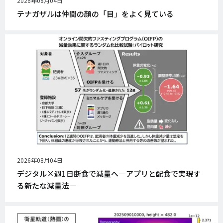
公
2026年08月04日
開
テナガザルは仲間の顔の「目」をよく見ている
日
公
2026年08月04日
開
デジタル×週1日断食で減量へ―アプリと配食で実現す
日
る新たな減量法―