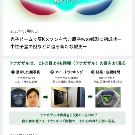
公
2026年08月06日
開
光子ビームで反Kメソンを含む原子核の観測に初成功ー
日
中性子星の謎などに迫る新たな観測ー