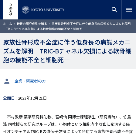
メ
close
サイト内検索
教員検索
イ
search
menu
ン
コ
検索
パ
ホーム
最新の研究成果を知る
家族性骨形成不全症に伴う低身長の病態メカニズムを解明
ン
ン
―TRIC-Bチャネル欠損による軟骨細胞の機能不全と細胞死―
く
テ
ず
ン
家族性骨形成不全症に伴う低身長の病態メカニ
ツ
ズムを解明―TRIC-Bチャネル欠損による軟骨細
に
移
胞の機能不全と細胞死―
動
タ
企業・研究者の方
ー
ゲ
公開日
2023年12月21日
ッ
ト
市村敦彦 薬学研究科助教、宮崎侑 同博士課程学生（研究当時）、竹島
浩 同教授らの研究グループは、小胞体という細胞内小器官に発現する陽
イオンチャネルTRIC-Bの遺伝子欠損によって発症する家族性骨形成不全症