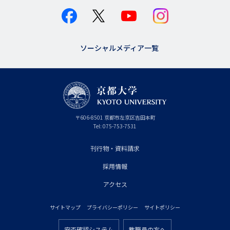
ソーシャルメディア一覧
京
〒
606-8501
京
京都市
左京区吉田本町
都
都
Tel:
075-753-7531
大
府
学
刊行物・資料請求
フ
採用情報
ッ
タ
アクセス
ー
サイトマップ
プライバシーポリシー
サイトポリシー
プ
フ
安否確認システム
教職員の方へ