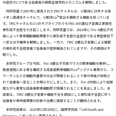
の症状の1つである低身長の病態生理学的メカニズムを解明しました。
同研究室で2007年に発見されたTRICチャネルは、小胞体に分布する陽
2+
イオン透過性チャネルで、小胞体Ca
放出を補助する機能を担っていま
す。TRICチャネルの2つのサブタイプのうちTRIC-Bの遺伝子変異は家族性
骨形成不全症を引き起こします。同研究室では、2016年に
Tric-b
遺伝子欠
損によって骨芽細胞機能障害から骨形成不全症の主症状である骨密度低下
へ至る分子機序を解明しました。一方で、
TRIC-B
遺伝子変異による複数
の骨形成不全症患者で低身長が症例報告されていますが、その原因は不
明でした。
本研究グループは今回、
Tric-b
遺伝子欠損マウスの軟骨細胞を解析し、
2+
発達過程にある骨を構成する成長板軟骨細胞のCa
シグナル異常から、コ
ラーゲンなどの細胞外基質の分泌が障害されることで骨の伸長が抑制さ
れて低身長へ至ることを明らかにしました。また、
Tric-b
欠損により低頻
度ながら異常な成長板軟骨細胞死が誘導されることを見出しました。本
成果は、
TRIC-B
遺伝子変異や機能不全を原因とした骨形成不全症に伴う
低身長や骨伸長障害の診断や治療に貢献することが期待されます。
本研究成果は、2023年12月20日に、国際学術誌「Cell Death and
Disease」にオンライン掲載されました。