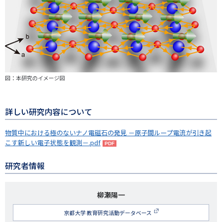
図：本研究のイメージ図
詳しい研究内容について
物質中における極のないナノ電磁石の発見 －原子間ループ電流が引き起
こす新しい電子状態を観測－.pdf
研究者情報
研
柳瀬陽一
究
京都大学 教育研究活動データベース
者