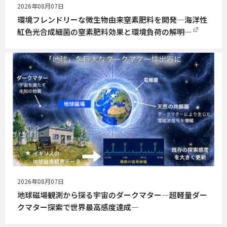
公
2026年08月07日
開
環境フレンドリーな微生物由来窒素肥料を開発―海洋性
日
紅色光合成細菌の窒素肥料効果と環境負荷の解明―
公
2026年08月07日
開
地球磁場観測から探る宇宙のダークマター―超軽量ダー
日
クマター探索で世界最高感度達成―