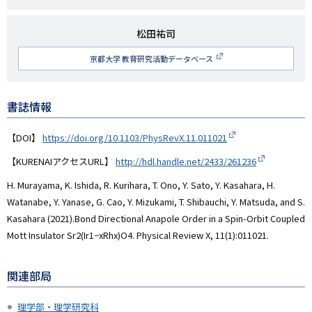
名
研
松田祐司
究
京都大学 教育研究活動データベース
者
名
書誌情報
【DOI】
https://doi.org/10.1103/PhysRevX.11.011021
【KURENAIアクセスURL】
http://hdl.handle.net/2433/261236
H. Murayama, K. Ishida, R. Kurihara, T. Ono, Y. Sato, Y. Kasahara, H.
Watanabe, Y. Yanase, G. Cao, Y. Mizukami, T. Shibauchi, Y. Matsuda, and S.
Kasahara (2021).Bond Directional Anapole Order in a Spin-Orbit Coupled
Mott Insulator Sr2(Ir1−xRhx)O4. Physical Review X, 11(1):011021.
関連部局
理学部・理学研究科