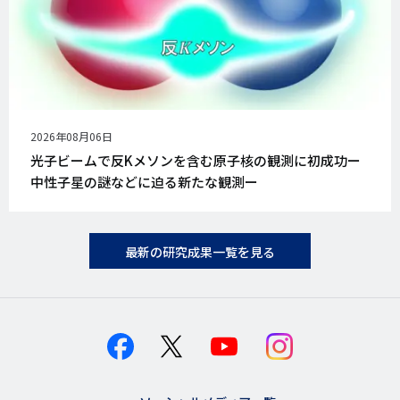
公
2026年08月06日
開
光子ビームで反Kメソンを含む原子核の観測に初成功ー
日
中性子星の謎などに迫る新たな観測ー
最新の研究成果一覧を見る