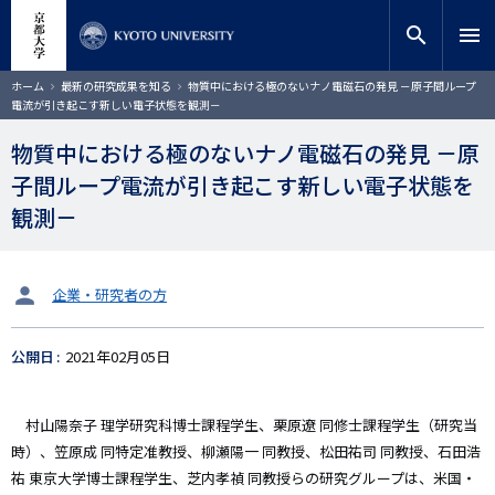
メ
close
サイト内検索
教員検索
イ
search
menu
ン
コ
検索
パ
ホーム
最新の研究成果を知る
物質中における極のないナノ電磁石の発見 －原子間ループ
ン
ン
電流が引き起こす新しい電子状態を観測－
く
テ
ず
ン
物質中における極のないナノ電磁石の発見 －原
ツ
子間ループ電流が引き起こす新しい電子状態を
に
移
観測－
動
タ
企業・研究者の方
ー
ゲ
公開日
2021年02月05日
ッ
ト
村山陽奈子 理学研究科博士課程学生、栗原遼 同修士課程学生（研究当
時）、笠原成 同特定准教授、柳瀬陽一 同教授、松田祐司 同教授、石田浩
祐 東京大学博士課程学生、芝内孝禎 同教授らの研究グループは、米国・