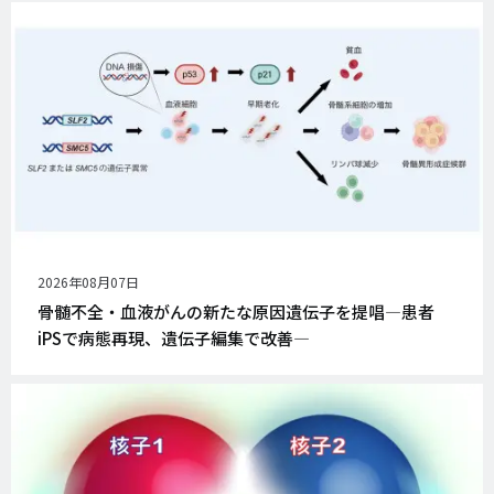
公
2026年08月07日
開
骨髄不全・血液がんの新たな原因遺伝子を提唱―患者
日
iPSで病態再現、遺伝子編集で改善―