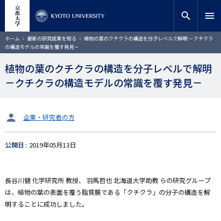
メ
close
サイト内検索
教員検索
イ
search
menu
ン
コ
検索
パ
ホーム
最新の研究成果を知る
植物の葉のクチクラの構造を分子レベルで解明 －クチクラ
ン
ン
の構造モデルの常識を覆す発見－
く
テ
ず
ン
植物の葉のクチクラの構造を分子レベルで解明
ツ
－クチクラの構造モデルの常識を覆す発見－
に
移
動
タ
企業・研究者の方
ー
ゲ
公開日
2019年05月13日
ッ
ト
長谷川健
化学研究所
教授、
羽馬哲也 北海道大学助教
らの研究グループ
は、植物の葉の表面を覆う脂質膜である「クチクラ」の分子の構造を解
明することに成功しました。