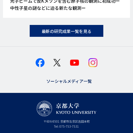
光子ビームで反Kメソンを含む原子核の観測に初成功ー
日
中性子星の謎などに迫る新たな観測ー
最新の研究成果一覧を見る
ソーシャルメディア一覧
京
〒
606-8501
京
京都市
左京区吉田本町
都
都
Tel:
075-753-7531
大
府
学