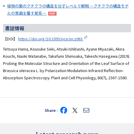
植物の葉のクチクラの構造を分子レベルで解明 －クチクラの構造モデ
ルの常識を覆す発見－
書誌情報
【DOI】
https://doi.org/10.1093/pcp/pcz063
Tetsuya Hama, Kousuke Seki, Atsuki Ishibashi, Ayane Miyazaki, Akira
Kouchi, Naoki Watanabe, Takafumi Shimoaka, Takeshi Hasegawa (2019).
Probing the Molecular Structure and Orientation of the Leaf Surface of
Brassica oleracea L. by Polarization Modulation-Infrared Reflection-
Absorption Spectroscopy. Plant and Cell Physiology, 60(7), 1567-1580.
Share
Share
Share
Share
on
on
via
Facebook
X
E-
mail