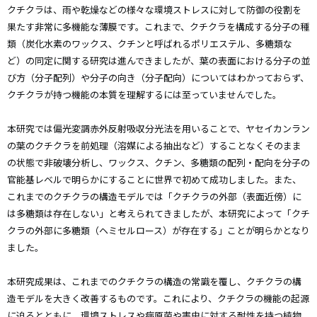
クチクラは、雨や乾燥などの様々な環境ストレスに対して防御の役割を
果たす非常に多機能な薄膜です。これまで、クチクラを構成する分子の種
類（炭化水素のワックス、クチンと呼ばれるポリエステル、多糖類な
ど）の同定に関する研究は進んできましたが、葉の表面における分子の並
び方（分子配列）や分子の向き（分子配向）についてはわかっておらず、
クチクラが持つ機能の本質を理解するには至っていませんでした。
本研究では偏光変調赤外反射吸収分光法を用いることで、ヤセイカンラン
の葉のクチクラを前処理（溶媒による抽出など）することなくそのまま
の状態で非破壊分析し、ワックス、クチン、多糖類の配列・配向を分子の
官能基レベルで明らかにすることに世界で初めて成功しました。また、
これまでのクチクラの構造モデルでは「クチクラの外部（表面近傍）に
は多糖類は存在しない」と考えられてきましたが、本研究によって「クチ
クラの外部に多糖類（ヘミセルロース）が存在する」ことが明らかとなり
ました。
本研究成果は、これまでのクチクラの構造の常識を覆し、クチクラの構
造モデルを大きく改善するものです。これにより、クチクラの機能の起源
に迫るとともに、環境ストレスや病原菌や害虫に対する耐性を持つ植物