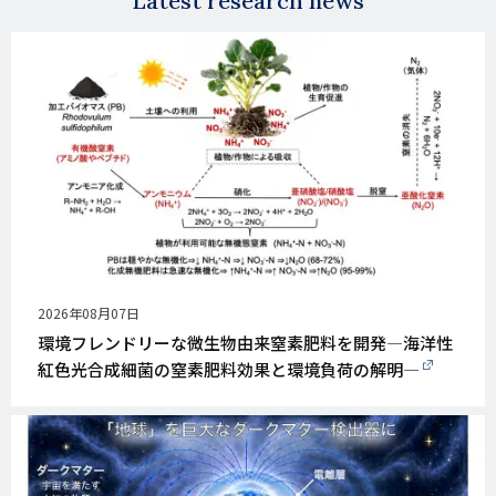
Latest research news
公
2026年08月07日
開
環境フレンドリーな微生物由来窒素肥料を開発―海洋性
日
紅色光合成細菌の窒素肥料効果と環境負荷の解明―