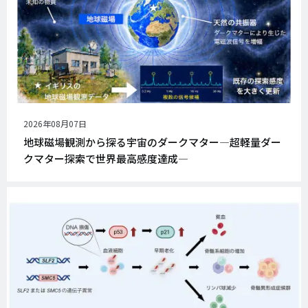
公
2026年08月07日
開
地球磁場観測から探る宇宙のダークマター―超軽量ダー
日
クマター探索で世界最高感度達成―