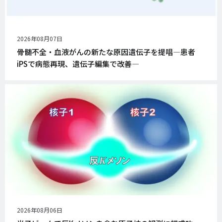
公
2026年08月07日
開
骨髄不全・血液がんの新たな原因遺伝子を提唱―患者
日
iPSで病態再現、遺伝子編集で改善―
公
2026年08月06日
開