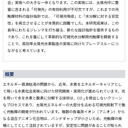
会」実現への大きな一歩となります。この実現には、太陽光中に豊
富に含まれる「可視光」の有効利用が不可欠ですが、これまでの光
触媒材料の設計指針では、「可視光吸収」と「水分解に対する安定
性」を両立させることが本質的に困難でした。本研究成果は、この
長年にわたるジレンマを打ち破る、新たな設計指針を提供するもの
であり、これを基にして革新的な可視光水分解用光触媒を開発する
ことで、高効率太陽光水素製造の実現に向けたブレークスルーにつ
ながると考えています。
概要
エネルギー資源枯渇の問題から、近年、水素をエネルギーキャリアとし
て用いる水素社会実現に向けた研究開発・実用化が進められています。光
を用いて水を水素と酸素に分解する技術は、CO
を排出しないクリーン
2
なプロセスであり、太陽光エネルギーの大部分を占める可視光照射下で働
く光触媒の開発が行われています。複数の負電荷イオン（アニオン）から
なる混合アニオン化合物は、バンドギャップが小さいため、光触媒の候
補としてとして注目されていますが、安定性に問題があることが知られ