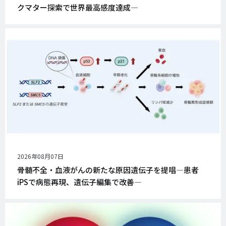
クマター探索で世界最高感度達成―
公
2026年08月07日
開
骨髄不全・血液がんの新たな原因遺伝子を提唱―患者
日
iPSで病態再現、遺伝子編集で改善―