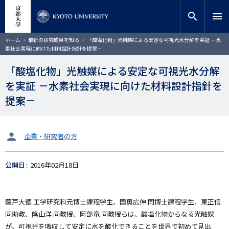
メ
close
サイト内検索
教員検索
イ
search
menu
ン
コ
検索
パ
ホーム
最新の研究成果を知る
「酸塩化物」光触媒による安定な可視光水分解を実証 －水
ン
ン
素社会実現に向けた材料設計指針を提案－
く
テ
ず
ン
「酸塩化物」光触媒による安定な可視光水分解
ツ
を実証 －水素社会実現に向けた材料設計指針を
に
移
提案－
動
タ
企業・研究者の方
ー
ゲ
公開日
2016年02月18日
ッ
ト
藤戸大徳 工学研究科元博士課程学生、国奥広伸 同博士課程学生、東正信
同助教、陰山洋 同教授、阿部竜 同教授らは、酸塩化物からなる光触媒
が、可視光を吸収して安定に水を酸化できることを世界で初めて見出