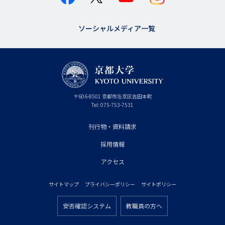
ソーシャルメディア一覧
京
〒
606-8501
京
京都市
左京区吉田本町
都
都
Tel:
075-753-7531
大
府
学
刊行物・資料請求
フ
採用情報
ッ
タ
アクセス
ー
サイトマップ
プライバシーポリシー
サイトポリシー
プ
フ
ラ
安否確認システム
教職員の方へ
ッ
フ
イ