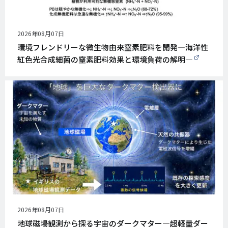
公
2026年08月07日
開
環境フレンドリーな微生物由来窒素肥料を開発―海洋性
日
紅色光合成細菌の窒素肥料効果と環境負荷の解明―
公
2026年08月07日
開
地球磁場観測から探る宇宙のダークマター―超軽量ダー
日