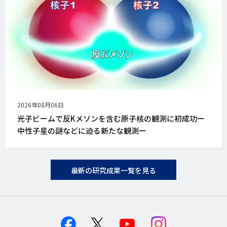
公
2026年08月06日
開
光子ビームで反Kメソンを含む原子核の観測に初成功ー
日
中性子星の謎などに迫る新たな観測ー
最新の研究成果一覧を見る