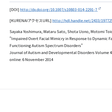
[DOI]
http://dx.doi.org/10.1007/s10803-014-2291-7
[KURENAIアクセスURL]
http://hdl.handle.net/2433/19772
Sayaka Yoshimura, Wataru Sato, Shota Uono, Motomi Toi
"Impaired Overt Facial Mimicry in Response to Dynamic Fac
Functioning Autism Spectrum Disorders"
Journal of Autism and Developmental Disorders Volume 45
online: 6 November 2014