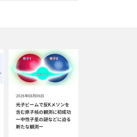
公
2026年08月06日
開
光子ビームで反Kメソンを
日
含む原子核の観測に初成功
ー中性子星の謎などに迫る
新たな観測ー