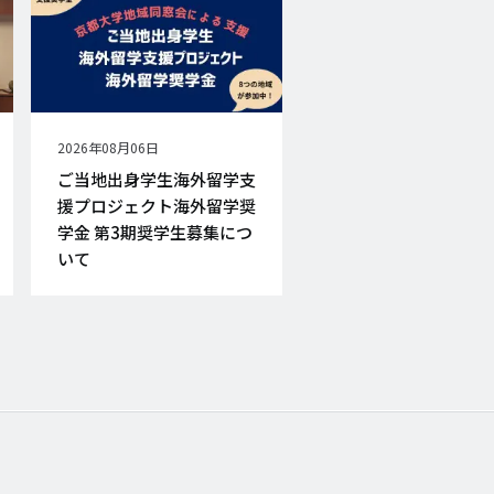
公
2026年08月06日
開
ご当地出身学生海外留学支
日
援プロジェクト海外留学奨
学金 第3期奨学生募集につ
いて