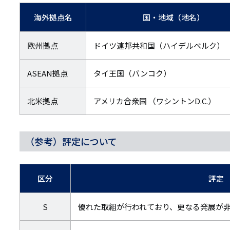
海外拠点名
国・地域（地名）
欧州拠点
ドイツ連邦共和国（ハイデルベルク）
ASEAN拠点
タイ王国（バンコク）
北米拠点
アメリカ合衆国 （ワシントンD.C.）
（参考）評定について
区分
評定
S
優れた取組が行われており、更なる発展が