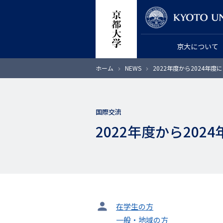
メ
教員検索
イ
ン
京大について
コ
ン
パ
ホーム
NEWS
2022年度から2024年
テ
ン
く
ン
ず
ツ
国際交流
に
2022年度から20
移
動
タ
在学生の方
ー
一般・地域の方