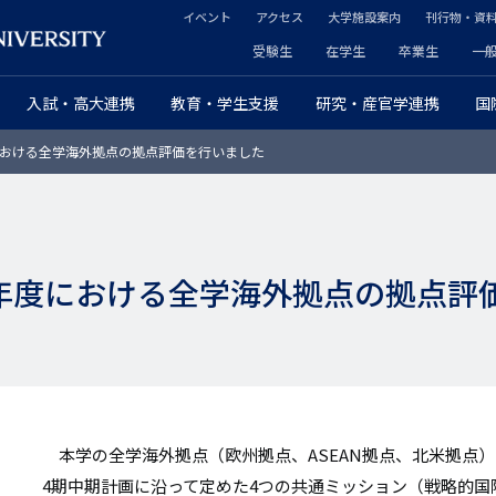
イベント
アクセス
大学施設案内
刊行物・資
ヘ
受験生
在学生
卒業生
一
ヘ
ッ
入試・高大連携
教育・学生支援
研究・産官学連携
国
ッ
ダ
度における全学海外拠点の拠点評価を行いました
ダ
ー
ー
セ
プ
カ
24年度における全学海外拠点の拠点
ラ
ン
イ
ダ
マ
リ
リ
ー
本学の全学海外拠点（欧州拠点、ASEAN拠点、北米拠点
ー
4期中期計画に沿って定めた4つの共通ミッション（戦略的