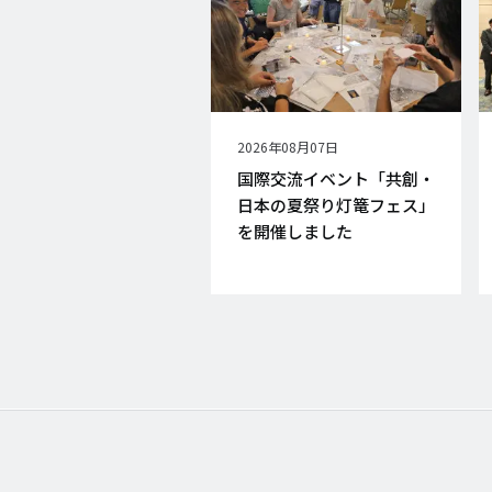
公
2026年08月07日
開
国際交流イベント「共創・
日
日本の夏祭り灯篭フェス」
を開催しました