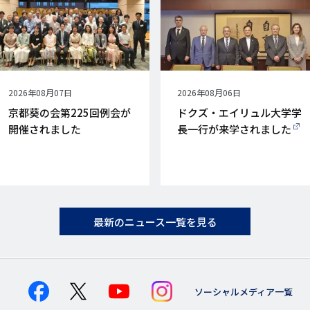
公
2026年08月07日
公
2026年08月06日
開
開
京都葵の会第225回例会が
ドクズ・エイリュル大学学
日
日
開催されました
長一行が来学されました
最新のニュース一覧を見る
ソーシャルメディア一覧