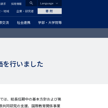
search
Language
料請求
採用情報
CLOSE
寄附
般・地域
企業・研究者
際交流
社会連携
学部・大学院等
グ
ロ
ー
バ
評価を行いました
ル
ナ
ビ
ゲ
）では、総長任期中の基本方針および第
ー
国際共同研究の支援、国際教育関係事業