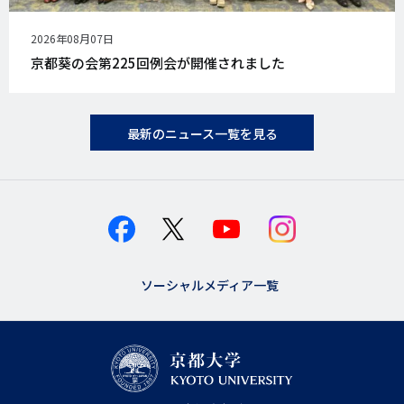
公
2026年08月07日
開
京都葵の会第225回例会が開催されました
日
最新のニュース一覧を見る
ソーシャルメディア一覧