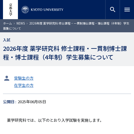
メ
close
サイト内検索
教員検索
イ
search
menu
ン
コ
検索
パ
ホーム
NEWS
2026年度 薬学研究科 修士課程・一貫制博士課程・博士課程（4年制）学生
ン
ン
募集について
く
テ
ず
ン
入試
ツ
2026年度 薬学研究科 修士課程・一貫制博士課
に
程・博士課程（4年制）学生募集について
移
動
タ
受験生の方
ー
在学生の方
ゲ
ッ
ト
公開日
2025年06月05日
薬学研究科では、以下のとおり入学試験を実施します。