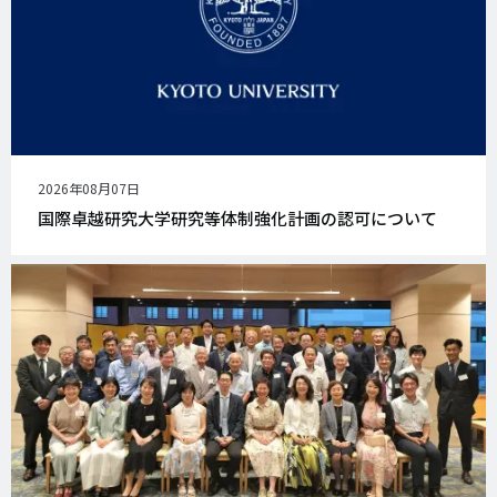
公
2026年08月07日
開
国際卓越研究大学研究等体制強化計画の認可について
日