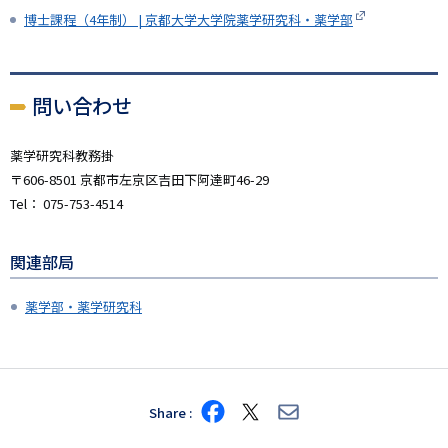
博士課程（4年制） | 京都大学大学院薬学研究科・薬学部
問い合わせ
薬学研究科教務掛
〒606-8501 京都市左京区吉田下阿達町46-29
Tel： 075-753-4514
関連部局
薬学部・薬学研究科
Share
Share
Share
Share
on
on
via
Facebook
X
E-