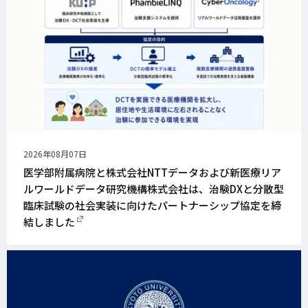
公
2026年08月07日
開
医学部附属病院と株式会社NTTデータおよび新医療リア
日
ルワールドデータ研究機構株式会社は、治験DXと分散型
臨床試験の社会実装に向けたパートナーシップ協定を締
結しました