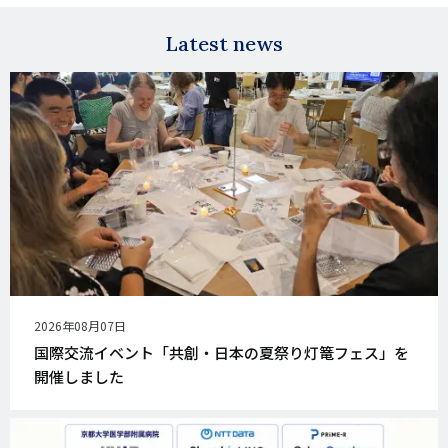
mail
Latest news
公
2026年08月07日
開
国際交流イベント「共創・日本の夏祭り灯篭フェス」を
日
開催しました