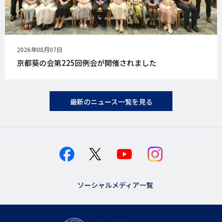
公
2026年08月07日
開
京都葵の会第225回例会が開催されました
日
最新のニュース一覧を見る
ソーシャルメディア一覧