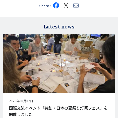
Share
Share
Share
Share
on
on
via
Facebook
X
E-
mail
Latest news
公
2026年08月07日
開
国際交流イベント「共創・日本の夏祭り灯篭フェス」を
日
開催しました