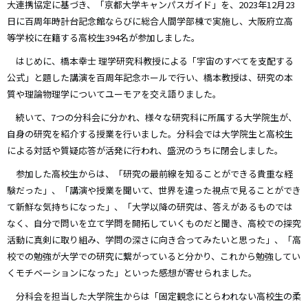
大連携協定に基づき、「京都大学キャンパスガイド」を、2023年12月23
日に百周年時計台記念館ならびに総合人間学部棟で実施し、大阪府立高
等学校に在籍する高校生394名が参加しました。
はじめに、橋本幸士 理学研究科教授による「宇宙のすべてを支配する
公式」と題した講演を百周年記念ホールで行い、橋本教授は、研究の本
質や理論物理学についてユーモアを交え語りました。
続いて、7つの分科会に分かれ、様々な研究科に所属する大学院生が、
自身の研究を紹介する授業を行いました。分科会では大学院生と高校生
による対話や質疑応答が活発に行われ、盛況のうちに閉会しました。
参加した高校生からは、「研究の最前線を知ることができる貴重な経
験だった」、「講演や授業を聞いて、世界を違った視点で見ることができ
て新鮮な気持ちになった」、「大学以降の研究は、答えがあるものでは
なく、自分で問いを立て学問を開拓していくものだと聞き、高校での探究
活動に真剣に取り組み、学問の深さに向き合ってみたいと思った」、「高
校での勉強が大学での研究に繋がっていると分かり、これから勉強してい
くモチベーションになった」といった感想が寄せられました。
分科会を担当した大学院生からは「固定観念にとらわれない高校生の柔