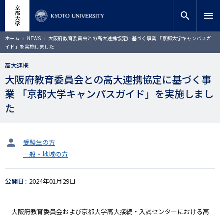
メ
close
サイト内検索
教員検索
イ
search
menu
ン
コ
検索
パ
ホーム
NEWS
大阪府教育委員会との高大連携協定に基づく事業 「京都大学キャンパスガ
ン
ン
イド」を実施しました
く
テ
ず
ン
高大連携
ツ
大阪府教育委員会との高大連携協定に基づく事
に
業 「京都大学キャンパスガイド」を実施しまし
移
動
た
タ
受験生の方
ー
一般・地域の方
ゲ
ッ
ト
公開日
2024年01月29日
大阪府教育委員会および京都大学高大接続・入試センターにおける高