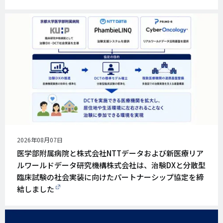
公
2026年08月07日
開
医学部附属病院と株式会社NTTデータおよび新医療リア
日
ルワールドデータ研究機構株式会社は、治験DXと分散型
臨床試験の社会実装に向けたパートナーシップ協定を締
結しました