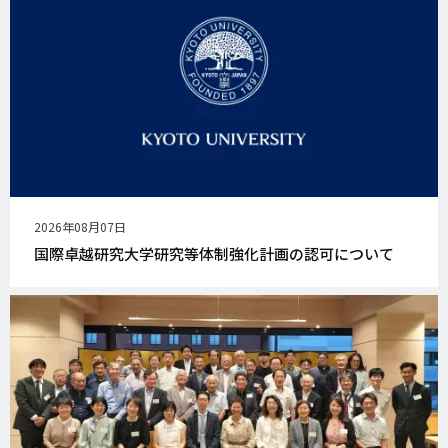
公
2026年08月07日
開
国際卓越研究大学研究等体制強化計画の認可について
日