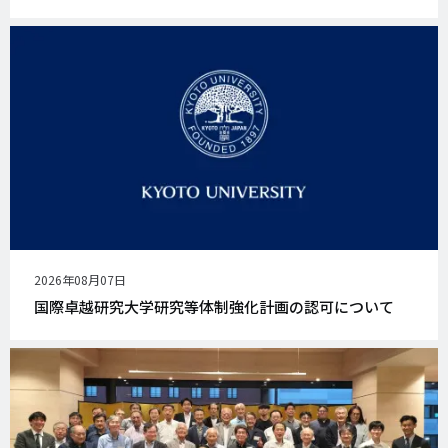
公
2026年08月07日
開
国際卓越研究大学研究等体制強化計画の認可について
日