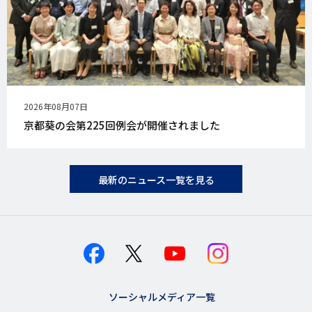
公
2026年08月07日
開
京都葵の会第225回例会が開催されました
日
最新のニュース一覧を見る
ソーシャルメディア一覧