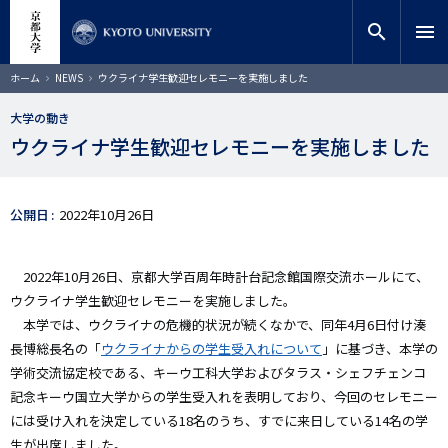
メ
close
サイト内検索
教員検索
イ
search
menu
ン
コ
検索
パ
ホーム
NEWS
ウクライナ学生歓迎セレモニーを実施しました
ン
ン
く
テ
ず
大学の動き
ン
ウクライナ学生歓迎セレモニーを実施しました
ツ
に
移
動
公開日
2022年10月26日
2022年10月26日、京都大学百周年時計台記念館国際交流ホールにて、
ウクライナ学生歓迎セレモニーを実施しました。
本学では、ウクライナの危機的状況が続くなかで、同年4月6日付け湊
長博総長名の「
ウクライナからの学生受入れについて
」に基づき、本学の
学術交流協定校である、キーウ⼯科⼤学およびタラス・シェフチェンコ
記念キーウ国⽴⼤学からの学生受入れを表明しており、今回のセレモニー
には受け入れを決定している18名のうち、すでに来日している14名の学
生が出席しました。