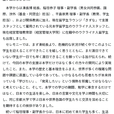
本学からは湊長博 総長、稲垣恭子 理事・副学長（男女共同参画、国
際、渉外（基金・同窓会）担当）、平島崇男 理事・副学長（教育、学生
担当）、および関係教員に加え、現在留学生ラウンジ「きずな」で支援
スタッフとして雇用されている元本学留学生のウクライナ人スタッフと、
現在経営管理教育部（経営管理大学院）に在籍中のウクライナ人留学生
も出席しました。
セレモニーでは、まず湊総長より、危機的な状況が続く中でこのように
学生を迎えることができたことを嬉しく思うとともに、まだ渡日できて
いない学生が一日でも早く渡日できることを願っている旨が伝えられ、続
けて、今回の本学の支援は本学だけではなく多くの方々の賛同により実現
したこと、また、本学の歴史と基本理念をふまえ、世界が多くの複雑な問
題や課題に直面している中であっても、いかなるものも若者たちが本来持
っている「学びたい」、「発見したい」という情熱を邪魔してはならない
と考えていること、そして、本学での学びの期間、勉学に専念するだけで
はなく、日本での生活を楽しみ、日本の言葉や文化を学ぶ時間も大切に
し、同じ京都大学で学ぶ日本や世界各国の学生たちと交流を深めること
を期待するとの挨拶がありました。
続いて稲垣理事・副学長からは、日本に初めて来た学生も多く、生活