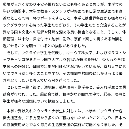
環境が大きく変わり不安や慣れないことも多くあると思うが、本学での
学びの期間中、本学の教員・スタッフが学修面でも日常の生活面でも身
近なところで精一杯サポートをすること、本学には世界各国から様々なバ
ックグラウンドを持った学生たちがおり、その学生たちと交流することが
異なる国や文化への理解や見解を深める良い機会となること、そして、体
調管理には十分に気を付けて勉学に励み、京都で楽しく実りある時間を
過ごせることを願っているとの挨拶がありました。
そして、ウクライナ学生を代表し、キーウ工科大学、およびタラス・シ
ェフチェンコ記念キーウ国立大学より各1名が挨拶を行い、受入れや各種
支援への感謝と、母国ではまだ困難な状況が続いているが、京都大学にお
いてできるだけ多くのことを学び、その知識を帰国後に活かせるよう最
善を尽くしたいと考えている旨を述べました。
セレモニー終了後は、湊総長、稲垣理事・副学長と、受入れ学生との懇
談会が行われました。懇談会では、和やかな雰囲気の中で、総長、理事と
学生が様々な話題について歓談をしました。
本学で受け入れたウクライナ学生に対しては、本学の「ウクライナ危
機支援基金」に多方面から多くのご協力をいただいたことにより、日本へ
の渡航費用だけでなく毎月の生活費支援の実施が可能となりました。そ