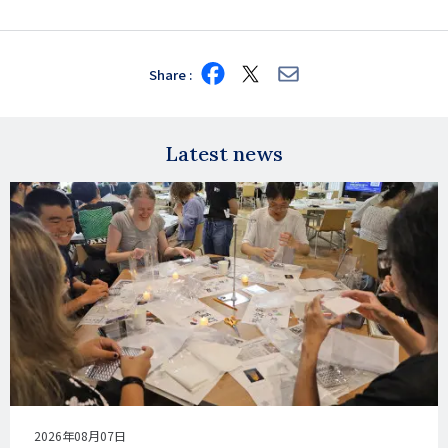
Share
Share
Share
Share
on
on
via
Facebook
X
E-
mail
Latest news
公
2026年08月07日