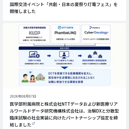
開
国際交流イベント「共創・日本の夏祭り灯篭フェス」を
日
開催しました
公
2026年08月07日
開
医学部附属病院と株式会社NTTデータおよび新医療リア
日
ルワールドデータ研究機構株式会社は、治験DXと分散型
臨床試験の社会実装に向けたパートナーシップ協定を締
結しました