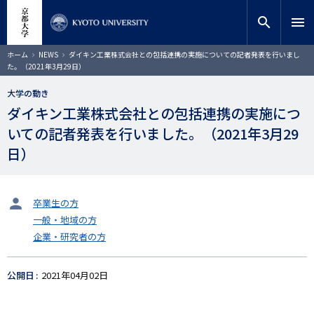
メ
close
サイト内検索
教員検索
イ
search
menu
ン
コ
検索
パ
ホーム
NEWS
ダイキン工業株式会社との包括連携の実施についての記者発表を行いまし
ン
ン
た。（2021年3月29日）
く
テ
ず
ン
大学の動き
ツ
ダイキン工業株式会社との包括連携の実施につ
に
いての記者発表を行いました。（2021年3月29
移
動
日）
タ
卒業生の方
ー
一般・地域の方
ゲ
企業・研究者の方
ッ
ト
公開日
2021年04月02日