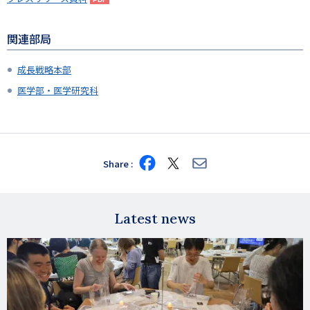
関連部局
成長戦略本部
医学部・医学研究科
Share
Share
Share
Share
on
on
via
Facebook
X
E-
mail
Latest news