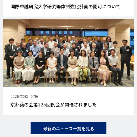
開
国際卓越研究大学研究等体制強化計画の認可について
日
公
2026年08月07日
開
京都葵の会第225回例会が開催されました
日
最新のニュース一覧を見る