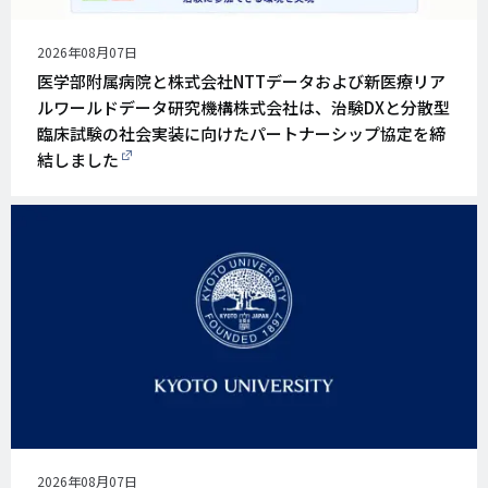
公
2026年08月07日
開
医学部附属病院と株式会社NTTデータおよび新医療リア
日
ルワールドデータ研究機構株式会社は、治験DXと分散型
臨床試験の社会実装に向けたパートナーシップ協定を締
結しました
公
2026年08月07日