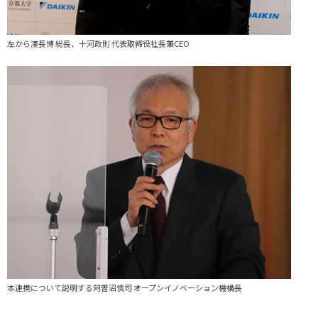
左から湊長博 総長、十河政則 代表取締役社長兼CEO
本連携について説明する阿曽沼慎司 オープンイノベーション機構長