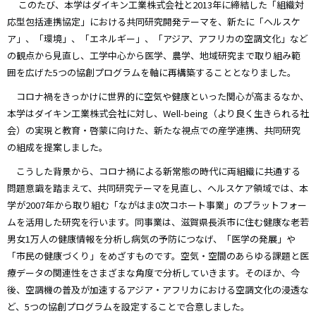
このたび、本学はダイキン工業株式会社と2013年に締結した「組織対
応型包括連携協定」における共同研究開発テーマを、新たに「ヘルスケ
ア」、「環境」、「エネルギー」、「アジア、アフリカの空調文化」など
の観点から見直し、工学中心から医学、農学、地域研究まで取り組み範
囲を広げた5つの協創プログラムを軸に再構築することとなりました。
コロナ禍をきっかけに世界的に空気や健康といった関心が高まるなか、
本学はダイキン工業株式会社に対し、Well-being（より良く生きられる社
会）の実現と教育・啓蒙に向けた、新たな視点での産学連携、共同研究
の組成を提案しました。
こうした背景から、コロナ禍による新常態の時代に両組織に共通する
問題意識を踏まえて、共同研究テーマを見直し、ヘルスケア領域では、本
学が2007年から取り組む「ながはま0次コホート事業」のプラットフォー
ムを活用した研究を行います。同事業は、滋賀県長浜市に住む健康な老若
男女1万人の健康情報を分析し病気の予防につなげ、「医学の発展」や
「市民の健康づくり」をめざすものです。空気・空間のあらゆる課題と医
療データの関連性をさまざまな角度で分析していきます。そのほか、今
後、空調機の普及が加速するアジア・アフリカにおける空調文化の浸透な
ど、5つの協創プログラムを設定することで合意しました。