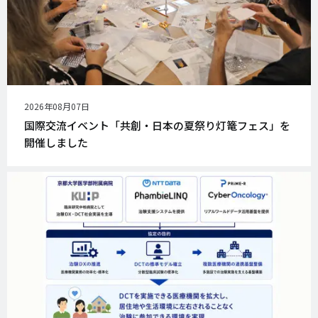
公
2026年08月07日
開
国際交流イベント「共創・日本の夏祭り灯篭フェス」を
日
開催しました