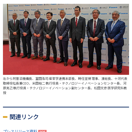
左から阿曽沼機構長、室田浩司 産官学連携本部長、時任宣博 理事、湊総長、十河代表
取締役社長兼CEO、米田裕二 執行役員・テクノロジーイノベーションセンター長、河
原克己 執行役員・テクノロジーイノベーション副センター長、松田文彦 医学研究科教
授
関連リンク
プレスリリース資料