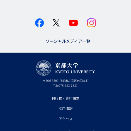
ソーシャルメディア一覧
京
〒
606-8501
京
京都市
左京区吉田本町
都
都
Tel:
075-753-7531
大
府
学
刊行物・資料請求
フ
採用情報
ッ
タ
アクセス
ー