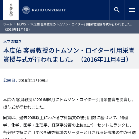
メ
close
サイト内検索
教員検索
イ
search
menu
ン
コ
検索
パ
ホーム
NEWS
本庶佑 客員教授のトムソン・ロイター引用栄誉賞授与式が行われました。
ン
ン
（2016年11月4日）
く
テ
ず
ン
大学の動き
ツ
本庶佑 客員教授のトムソン・ロイター引用栄誉
に
賞授与式が行われました。（2016年11月4日）
移
動
公開日
2016年11月09日
本庶佑 客員教授が2016年9月にトムソン・ロイター引用栄誉賞を受賞し、
授与式が行われました。
同賞は、過去20年以上にわたる学術論文の被引用数に基づいて、物理
学、化学、医学・生理学、経済学分野の上位0.1パーセントにランクし、
各分野で特に注目すべき研究領域のリーダーと目される研究者の中から選