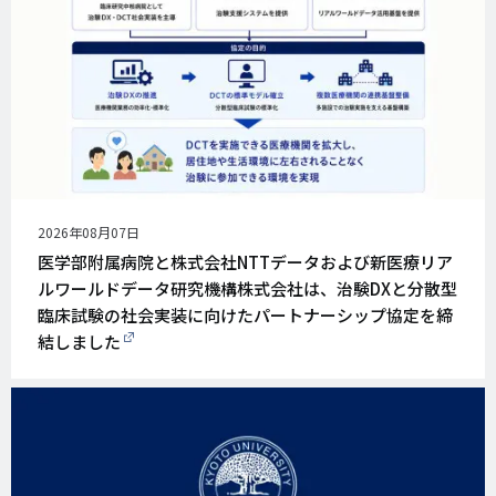
公
2026年08月07日
開
医学部附属病院と株式会社NTTデータおよび新医療リア
日
ルワールドデータ研究機構株式会社は、治験DXと分散型
臨床試験の社会実装に向けたパートナーシップ協定を締
結しました