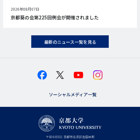
公
2026年08月07日
開
京都葵の会第225回例会が開催されました
日
最新のニュース一覧を見る
ソーシャルメディア一覧
京
〒
606-8501
京
京都市
左京区吉田本町
都
都