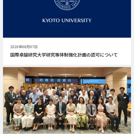
公
2026年08月07日
開
国際卓越研究大学研究等体制強化計画の認可について
日