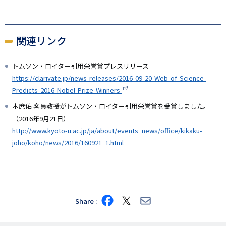
関連リンク
トムソン・ロイター引用栄誉賞プレスリリース
https://clarivate.jp/news-releases/2016-09-20-Web-of-Science-
Predicts-2016-Nobel-Prize-Winners
本庶佑 客員教授がトムソン・ロイター引用栄誉賞を受賞しました。
（2016年9月21日）
http://www.kyoto-u.ac.jp/ja/about/events_news/office/kikaku-
joho/koho/news/2016/160921_1.html
Share
Share
Share
Share
on
on
via
Facebook
X
E-
mail