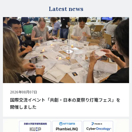
Latest news
公
2026年08月07日
開
国際交流イベント「共創・日本の夏祭り灯篭フェス」を
日
開催しました