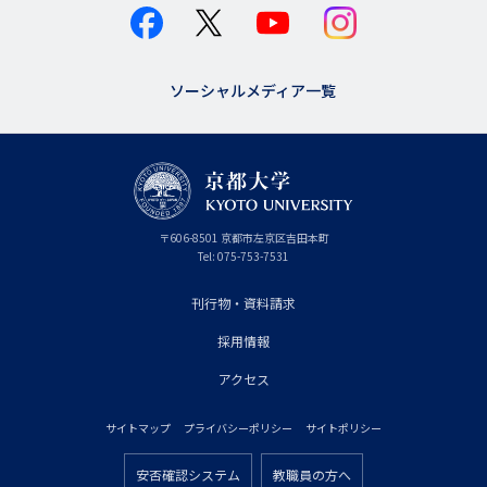
ソーシャルメディア一覧
京
〒
606-8501
京
京都市
左京区吉田本町
都
都
Tel:
075-753-7531
大
府
学
刊行物・資料請求
フ
採用情報
ッ
タ
アクセス
ー
サイトマップ
プライバシーポリシー
サイトポリシー
プ
フ
ラ
安否確認システム
教職員の方へ
ッ
フ