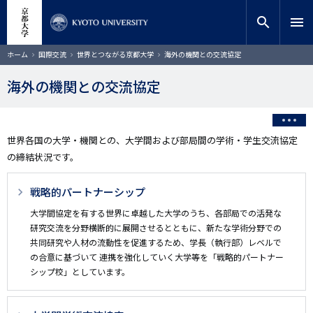
メ
close
サイト内検索
教員検索
イ
search
menu
ン
コ
検索
パ
ホーム
国際交流
世界とつながる京都大学
海外の機関との交流協定
ン
ン
く
テ
ず
海外の機関との交流協定
ン
ツ
に
移
世界各国の大学・機関との、大学間および部局間の学術・学生交流協定
動
の締結状況です。
3
戦略的パートナーシップ
階
大学間協定を有する世界に卓越した大学のうち、各部局での活発な
研究交流を分野横断的に展開させるとともに、新たな学術分野での
層
共同研究や人材の流動性を促進するため、学長（執行部）レベルで
目
の合意に基づいて 連携を強化していく大学等を「戦略的パートナー
シップ校」としています。
以
降