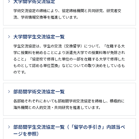
大学間学術交流協定
ペ
学術交流協定の締結により、協定締結機関と共同研究、研究者交
ー
流、学術情報交換等を推進しています。
ジ
用
大学間学生交流協定一覧
メ
学生交流協定は、学生の交流（交換留学）について、「在籍する大
ニ
学に授業料を納めることにより派遣先大学での授業料等が免除され
ュ
ること」「協定校で修得した単位の一部を在籍する大学で修得した
ものとして認める単位互換」などについての取り決めをしているも
ー
のです。
部局間学術交流協定一覧
各部局それぞれにおいても部局間学術交流協定を締結し、積極的に
海外機関との人的交流・共同研究を推進しています。
部局間学生交流協定一覧（「留学の手引き」内該当ペ
ージを参照）