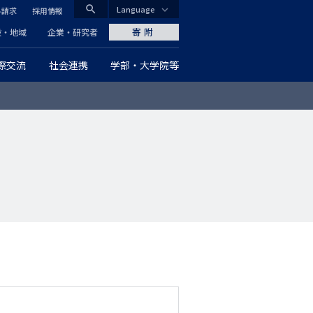
search
Language
料請求
採用情報
CLOSE
寄附
般・地域
企業・研究者
際交流
社会連携
学部・大学院等
グ
ロ
ー
バ
ル
ナ
ビ
ゲ
ー