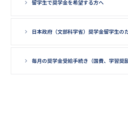
3
リ
留学生で奨学金を希望する方へ
リ
階
ン
ン
層
ク
日本政府（文部科学省）奨学金留学生の
ク
目
以
降
毎月の奨学金受給手続き（国費、学習奨
ペ
ー
ジ
用
メ