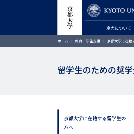
メ
教員検索
イ
ン
京大について
コ
ン
パ
ホーム
教育・学生支援
京都大学に在籍
テ
ン
く
ン
ず
ツ
留学生のための奨学
に
移
動
京都大学に在籍する留学生の
サ
方へ
イ