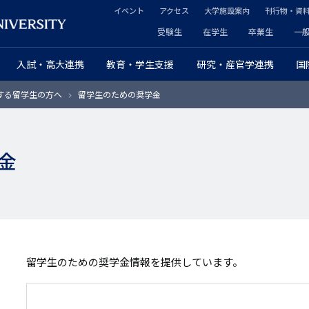
イベント
アクセス
大学施設案内
刊行物・資
ヘ
受験生
在学生
卒業生
一
ヘ
ッ
入試・高大連携
教育・学生支援
研究・産官学連携
国
ッ
ダ
する留学生の方へ
留学生のための奨学金
ダ
ー
ー
セ
金
プ
カ
ラ
ン
イ
ダ
マ
リ
留学生のための奨学金情報を提供しています。
リ
ー
ー