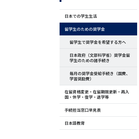
ド
日本での学生生活
メ
留学生のための奨学金
ニ
留学生で奨学金を希望する方へ
ュ
日本政府（文部科学省）奨学金留
学生のための諸手続き
ー
毎月の奨学金受給手続き（国費、
学習奨励費）
在留資格変更・在留期限更新・再入
国・休学・復学・退学等
手続担当窓口早見表
日本語教育