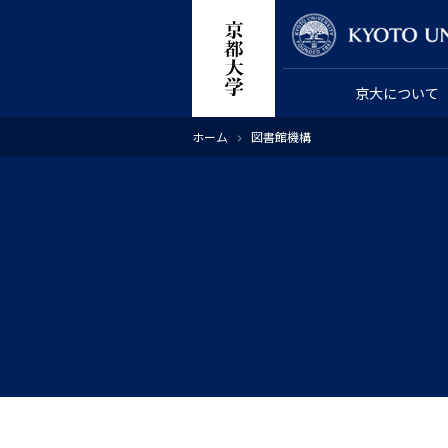
メ
教員検索
イ
ン
京大について
コ
ン
パ
ホーム
図書館機構
テ
ン
く
ン
ず
ツ
に
移
動