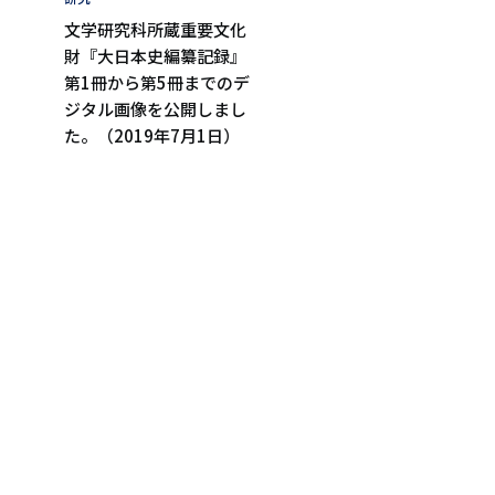
日
グ
文学研究科所蔵重要文化
財『大日本史編纂記録』
第1冊から第5冊までのデ
ジタル画像を公開しまし
た。（2019年7月1日）