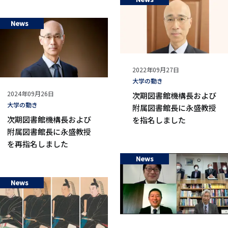
News
公
2022年09月27日
開
タ
大学の動き
日
グ
公
2024年09月26日
次期図書館機構長および
開
タ
大学の動き
附属図書館長に永盛教授
日
グ
次期図書館機構長および
を指名しました
附属図書館長に永盛教授
を再指名しました
News
News