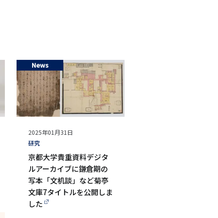
シ
ョ
ン
News
公
2025年01月31日
開
タ
研究
日
グ
京都大学貴重資料デジタ
ルアーカイブに鎌倉期の
写本「文机談」など菊亭
文庫7タイトルを公開しま
した