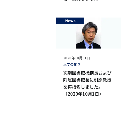
News
公
2020年10月01日
開
タ
大学の動き
日
グ
次期図書館機構長および
附属図書館長に引原教授
を再指名しました。
（2020年10月1日）