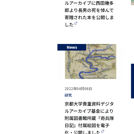
ルアーカイブに西田幾多
郎より長男の死を悼んで
寄贈された本を公開しま
した
News
公
2022年04月06日
開
タ
研究
日
グ
京都大学貴重資料デジタ
ルアーカイブ基金により
附属図書館所蔵『奇兵隊
日記』付属絵図を電子
化・公開しました