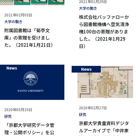
公
2021年01月29日
開
タ
大学の動き
公
2021年02月05日
日
グ
株式会社バッファローか
開
タ
大学の動き
ら図書館機構へ空気清浄
日
グ
附属図書館は「菊亭文
機100台の寄贈がありま
庫」の寄贈を受けまし
した。（2021年1月29
た。（2021年1月21日）
日）
News
News
公
2020年02月27日
公
2020年05月25日
開
タ
研究
開
タ
研究
日
グ
京都大学貴重資料デジタ
日
グ
「京都大学研究データ管
ルアーカイブで「中井家
理・公開ポリシー」を公