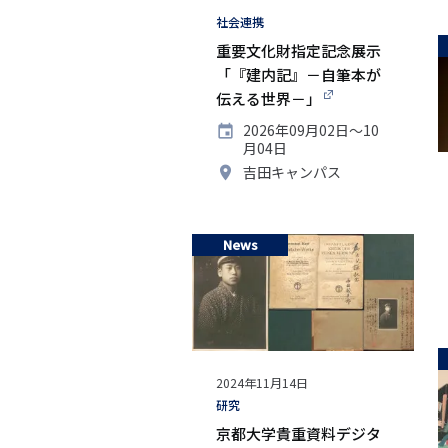
タ
社会連携
グ
重要文化財指定記念展示
「『建内記』－自筆本が
伝える世界－」
開
2026年09月02日〜10
催
月04日
日
開
吉田キャンパス
催
地
News
公
2024年11月14日
開
タ
研究
日
グ
京都大学貴重資料デジタ