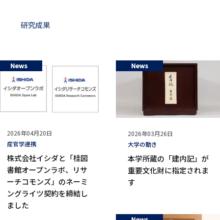
リ
リ
ン
研究成果
ン
ク
ク
News
News
公
2026年04月20日
公
2026年03月26日
開
タ
産官学連携
開
タ
大学の動き
日
グ
日
グ
株式会社イシダと「桂図
本学所蔵の「建内記」が
書館オープンラボ、リサ
重要文化財に指定されま
ーチコモンズ」のネーミ
す
ングライツ契約を締結し
ました
News