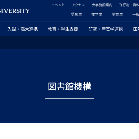
イベント
アクセス
大学施設案内
刊行物・資
ヘ
受験生
在学生
卒業生
一
ヘ
ッ
入試・高大連携
教育・学生支援
研究・産官学連携
国
ッ
ダ
ダ
ー
ー
セ
プ
カ
図書館機構
ラ
ン
イ
ダ
マ
リ
リ
ー
ー