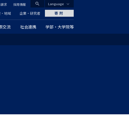
search
Language
料請求
採用情報
CLOSE
寄附
般・地域
企業・研究者
際交流
社会連携
学部・大学院等
グ
ロ
ー
バ
ル
ナ
ビ
ゲ
ー