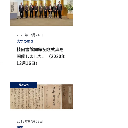
公
2020年12月24日
開
タ
大学の動き
日
グ
桂図書館開館記念式典を
開催しました。（2020年
12月16日）
News
公
2019年07月08日
開
タ
研究