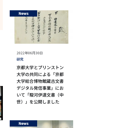
News
公
2022年06月30日
開
タ
研究
日
グ
京都大学とプリンストン
大学の共同による「京都
大学総合博物館蔵古文書
デジタル発信事業」にお
いて「駿河伊達文書（中
世）」を公開しました
News