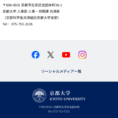
〒606-8501 京都市左京区吉田本町36-1
京都大学 人事部 人事・労務課 共済掛
（文部科学省共済組合京都大学支部）
Tel： 075-753-2136
ソーシャルメディア一覧
京
〒
606-8501
京
京都市
左京区吉田本町
都
都
Tel:
075-753-7531
大
府
学