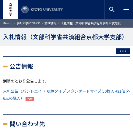
メ
close
サイト内検索
教員検索
イ
search
menu
ン
コ
検索
パ
ホーム
京都大学について
調達情報
入札情報（文部科学省共済組合京都大学支部）
ン
ン
く
テ
ず
入札情報（文部科学省共済組合京都大学支部）
ン
ツ
に
移
動
公告情報
別添のとおり公告します。
入札公告（バンドエイド 肌色タイプ スタンダードサイズ 50枚入 431個 外
6点の購入）
問い合わせ先