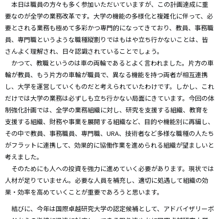
本日は職員の方々も多く参加いただいていますが、この計画達成に重
要なのが全学の業務改革です。大学の機能の多様化と複雑化に伴って、必
要とされる業務も極めて多彩かつ専門的になってきており、教員、事務職
員、専門職というような職種縦割りではもはや立ち行かないことは、皆
さんよく理解され、日々認識されていることでしょう。
かつて、教職というのは車の両輪であるとよく言われました。片方の車
輪が教員、もう片方の車輪が職員で、異なる機能を持つ両者が相互連携
し、大学を運営していくものだと考えられていたわけです。しかし、これ
だけでは大学の業務は必ずしも立ち行かない局面にきています。今回の体
制強化計画では、全学の業務組織に対し、研究を支援する組織、教育を
支援する組織、財務や事業を展開する組織など、目的や機能別に再編し、
その中で教員、事務職員、専門職、URA、技術者など多様な職種の人たち
がフラットに連携して、効果的に協働作業を進められる組織が望ましいと
考えました。
そのためにも人への投資を強力に進めていく必要があります。現状では
人材が足りていません。必要な人員を補充し、適切に処遇して組織の効
果・効率を高めていくことが重要であろうと思います。
結びに、今年は国際卓越研究大学の認定候補として、アドバイザリーボ