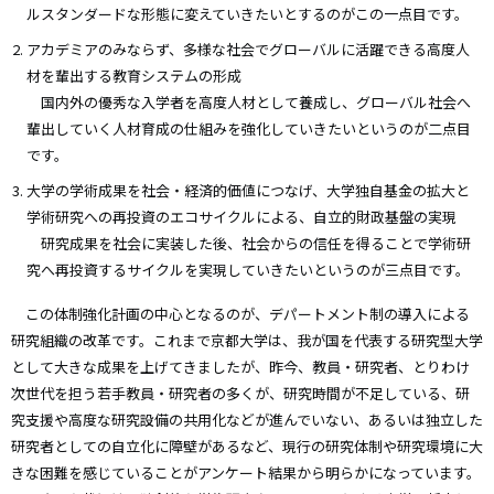
ルスタンダードな形態に変えていきたいとするのがこの一点目です。
アカデミアのみならず、多様な社会でグローバルに活躍できる高度人
材を輩出する教育システムの形成
国内外の優秀な入学者を高度人材として養成し、グローバル社会へ
輩出していく人材育成の仕組みを強化していきたいというのが二点目
です。
大学の学術成果を社会・経済的価値につなげ、大学独自基金の拡大と
学術研究への再投資のエコサイクルによる、自立的財政基盤の実現
研究成果を社会に実装した後、社会からの信任を得ることで学術研
究へ再投資するサイクルを実現していきたいというのが三点目です。
この体制強化計画の中心となるのが、デパートメント制の導入による
研究組織の改革です。これまで京都大学は、我が国を代表する研究型大学
として大きな成果を上げてきましたが、昨今、教員・研究者、とりわけ
次世代を担う若手教員・研究者の多くが、研究時間が不足している、研
究支援や高度な研究設備の共用化などが進んでいない、あるいは独立した
研究者としての自立化に障壁があるなど、現行の研究体制や研究環境に大
きな困難を感じていることがアンケート結果から明らかになっています。