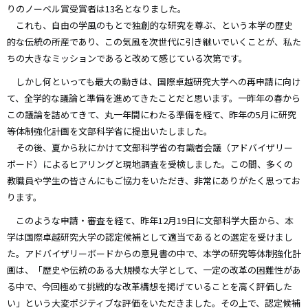
りのノーベル賞受賞者は13名となりました。
これも、自由の学風のもとで独創的な研究を尊ぶ、という本学の歴史
的な伝統の所産であり、この気風を次世代に引き継いでいくことが、私た
ちの大きなミッションであると改めて感じている次第です。
しかし何といっても最大の動きは、国際卓越研究大学への再申請に向け
て、全学的な議論と準備を進めてきたことだと思います。一昨年の春から
この議論を詰めてきて、丸一年間にわたる準備を経て、昨年の5月に研究
等体制強化計画を文部科学省に提出いたしました。
その後、夏から秋にかけて文部科学省の有識者会議（アドバイザリー
ボード）によるヒアリングと現地調査を受検しました。この間、多くの
教職員や学生の皆さんにもご協力をいただき、非常にありがたく思ってお
ります。
このような申請・審査を経て、昨年12月19日に文部科学大臣から、本
学は国際卓越研究大学の認定候補として適当であるとの選定を受けまし
た。アドバイザリーボードからの意見書の中で、本学の研究等体制強化計
画は、「歴史や伝統のある大規模な大学として、一定の改革の困難性があ
る中で、今回極めて挑戦的な改革構想を掲げていることを高く評価した
い」という大変ポジティブな評価をいただきました。その上で、認定候補