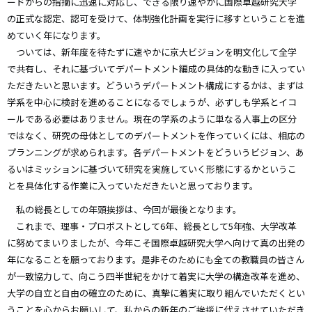
ードからの指摘に迅速に対応し、できる限り速やかに国際卓越研究大学
の正式な認定、認可を受けて、体制強化計画を実行に移すということを進
めていく年になります。
ついては、新年度を待たずに速やかに京大ビジョンを明文化して全学
で共有し、それに基づいてデパートメント編成の具体的な動きに入ってい
ただきたいと思います。どういうデパートメント構成にするかは、まずは
学系を中心に検討を進めることになるでしょうが、必ずしも学系とイコ
ールである必要はありません。現在の学系のように単なる人事上の区分
ではなく、研究の母体としてのデパートメントを作っていくには、相応の
プランニングが求められます。各デパートメントをどういうビジョン、あ
るいはミッションに基づいて研究を実施していく形態にするかというこ
とを具体化する作業に入っていただきたいと思っております。
私の総長としての年頭挨拶は、今回が最後となります。
これまで、理事・プロボストとして6年、総長として5年強、大学改革
に努めてまいりましたが、今年こそ国際卓越研究大学へ向けて真の出発の
年になることを願っております。是非そのためにも全ての教職員の皆さん
が一致協力して、向こう四半世紀をかけて着実に大学の構造改革を進め、
大学の自立と自由の確立のために、真摯に着実に取り組んでいただくとい
うことを心からお願いして、私からの新年のご挨拶に代えさせていただき