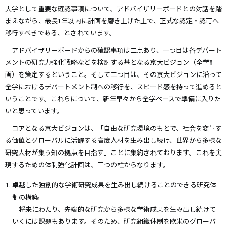
大学として重要な確認事項について、アドバイザリーボードとの対話を踏
まえながら、最長1年以内に計画を磨き上げた上で、正式な認定・認可へ
移行すべきである、とされています。
アドバイザリーボードからの確認事項は二点あり、一つ目は各デパート
メントの研究力強化戦略などを検討する基となる京大ビジョン（全学計
画）を策定するということ。そして二つ目は、その京大ビジョンに沿って
全学におけるデパートメント制への移行を、スピード感を持って進めると
いうことです。これらについて、新年早々から全学ベースで準備に入りた
いと思っています。
コアとなる京大ビジョンは、「自由な研究環境のもとで、社会を変革す
る価値とグローバルに活躍する高度人材を生み出し続け、世界から多様な
研究人材が集う知の拠点を目指す」ことに集約されております。これを実
現するための体制強化計画は、三つの柱からなります。
卓越した独創的な学術研究成果を生み出し続けることのできる研究体
制の構築
将来にわたり、先端的な研究から多様な学術成果を生み出し続けて
いくには課題もあります。そのため、研究組織体制を欧米のグローバ