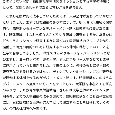
このような状況は、独創的な学術研究をミッションとする本学の将来に
とって、深刻な懸念材料であると言わざるを得ません。
これらを抜本的に改革していくためには、大学全体が変わっていかない
といけません。まずは研究組織のあり方について、明治時代以来続く閉鎖
的な小講座制からオープンなデパートメント制へ転換する必要がありま
す。研究領域、すなわち個々人がどういう領域で研究をするか、あるいは
どういうミッションで研究するかに基づいて国際標準のグループを作り、
協働して特定の目的のために研究するという体制に移行していくことを
全学で合意してきました。 欧米ではこのグループをデパートメントと呼
びますし、ヨーロッパの一部の大学、例えばボルドー大学などでも柔軟
に運用されていると聞きました。従来のように、教授のもとに少人数の
研究室体制を設けるのではなく、ディシプリンやミッションごとに研究者
が協働する体制を作るのがデパートメント制です。研究組織をこのような
デパートメントへ変えていくことをテコとして、大学院を中心とする研究
のあり方、また教育や事業財務戦略、さらには大学全体のガバナンス体
制等々、全ての大学組織の改革を進めて、最終的に少なくとも四半世紀後
には、真に国際的な卓越研究大学として確立することを目指していくの
が、今回の体制強化計画です。