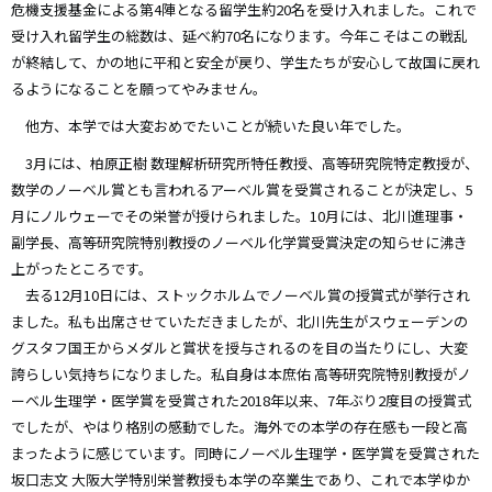
危機支援基金による第4陣となる留学生約20名を受け入れました。これで
受け入れ留学生の総数は、延べ約70名になります。今年こそはこの戦乱
が終結して、かの地に平和と安全が戻り、学生たちが安心して故国に戻れ
るようになることを願ってやみません。
他方、本学では大変おめでたいことが続いた良い年でした。
3月には、柏原正樹 数理解析研究所特任教授、高等研究院特定教授が、
数学のノーベル賞とも言われるアーベル賞を受賞されることが決定し、5
月にノルウェーでその栄誉が授けられました。10月には、北川進理事・
副学長、高等研究院特別教授のノーベル化学賞受賞決定の知らせに沸き
上がったところです。
去る12月10日には、ストックホルムでノーベル賞の授賞式が挙行され
ました。私も出席させていただきましたが、北川先生がスウェーデンの
グスタフ国王からメダルと賞状を授与されるのを目の当たりにし、大変
誇らしい気持ちになりました。私自身は本庶佑 高等研究院特別教授がノ
ーベル生理学・医学賞を受賞された2018年以来、7年ぶり2度目の授賞式
でしたが、やはり格別の感動でした。海外での本学の存在感も一段と高
まったように感じています。同時にノーベル生理学・医学賞を受賞された
坂口志文 大阪大学特別栄誉教授も本学の卒業生であり、これで本学ゆか