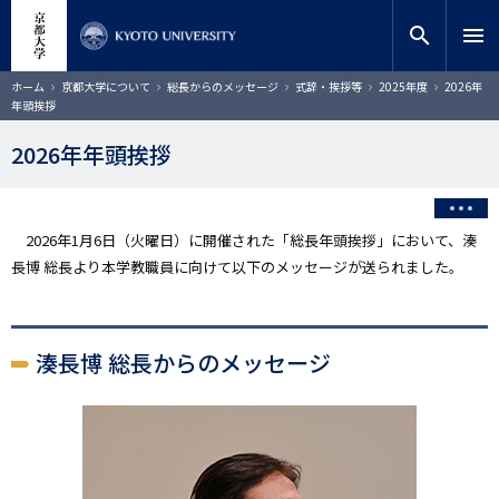
メ
close
サイト内検索
教員検索
イ
search
menu
ン
コ
検索
パ
ホーム
京都大学について
総長からのメッセージ
式辞・挨拶等
2025年度
2026年
ン
ン
年頭挨拶
く
テ
ず
ン
2026年年頭挨拶
ツ
に
移
動
2026年1月6日（火曜日）に開催された「総長年頭挨拶」において、湊
長博 総長より本学教職員に向けて以下のメッセージが送られました。
湊長博 総長からのメッセージ
画
像