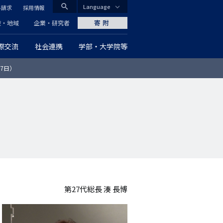
search
Language
料請求
採用情報
CLOSE
寄附
般・地域
企業・研究者
際交流
社会連携
学部・大学院等
グ
月7日）
ロ
ー
バ
ル
ナ
ビ
第27代総長 湊 長博
ゲ
ー