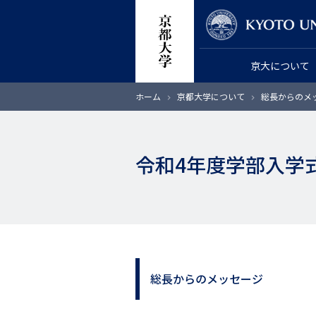
メ
教員検索
イ
ン
京大について
コ
ン
パ
ホーム
京都大学について
総長からのメ
テ
ン
く
ン
ず
ツ
令和4年度学部入学式
に
移
動
総長からのメッセージ
サ
イ