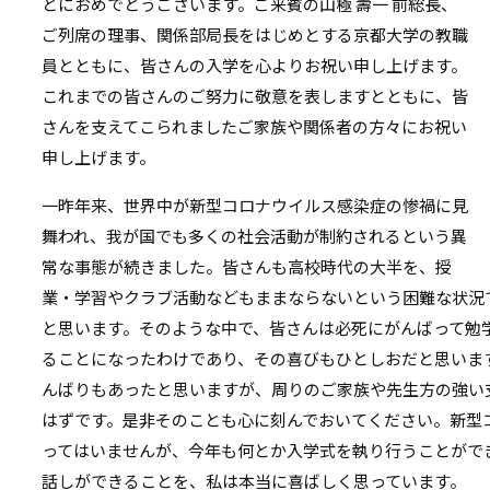
リ
とにおめでとうございます。ご来賓の山極 壽一 前総長、
リ
ご列席の理事、関係部局長をはじめとする京都大学の教職
ン
員とともに、皆さんの入学を心よりお祝い申し上げます。
ン
ク
これまでの皆さんのご努力に敬意を表しますとともに、皆
ク
さんを支えてこられましたご家族や関係者の方々にお祝い
申し上げます。
一昨年来、世界中が新型コロナウイルス感染症の惨禍に見
舞われ、我が国でも多くの社会活動が制約されるという異
常な事態が続きました。皆さんも高校時代の大半を、授
業・学習やクラブ活動などもままならないという困難な状況
と思います。そのような中で、皆さんは必死にがんばって勉
ることになったわけであり、その喜びもひとしおだと思いま
んばりもあったと思いますが、周りのご家族や先生方の強い
はずです。是非そのことも心に刻んでおいてください。新型
ってはいませんが、今年も何とか入学式を執り行うことがで
話しができることを、私は本当に喜ばしく思っています。