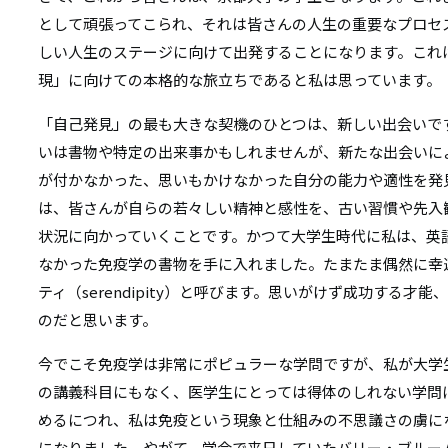
として頑張ってこられ、それは皆さんの人生の重要なプロセ
しい人生のステージに向けて出発することになります。これ
現」に向けての本格的な旅立ちであると私は思っています。
「自己発見」の最も大きな契機のひとつは、新しい出会いで
いは書物や特定の出来事かもしれませんが、新たな出会いに
が付かなかった、思いもかけなかった自分の能力や適性を発
は、皆さんが自らの若々しい精神と感性を、古い習慣や先入
状況に向かっていくことです。かつて大学生時代に私は、英
なかった免疫学の書物を手に入れました。たまたま偶然に幸
ティ（serendipity）と呼びます。思いがけず成功する
のだと思います。
今でこそ免疫学は非常にポピュラーな学問ですが、私が大学
の講義科目にもなく、医学生にとっては得体のしれない学問
めるにつれ、私は免疫という現象と仕組みの不思議さの虜に
になりました。やがて、学会で来日していたバリー・ブルー