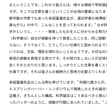
るということです。これから皆さんは、様々な領域で学術調
すが、そこでは文章を書くということが必須の要素になりま
新作能の作家でもあった多田富雄先生が、遺伝学者の柳澤桂
身ながら』の中で、こんなことを言っておられます。” なぜ
手かというと、・・・・発見したものを人に分からせる努力
（科学者は）自分が感動を持って発見したことを、同じ感動
らない。そうでなくて、どうしていい仕事だと認められるで
いうのは、文系、理系を問わないことのようです。大切なの
発見の感動を表現する努力です。その努力をしない人が近頃増
全くそのとおりだと思います。しっかりとした文章を書くと
仕事ですが、それは皆さんの精神力と思考力を鍛えてくれま
多田富雄先生はこんな例も挙げています。” 利根川進さんが
ドスプリングハーバー・シンポジウムで発表したときの論文
正確さ、きちんとした構成。科学論文はこうあるべきと感心
ったバッターのように、感動が行間にあふれていました。” 