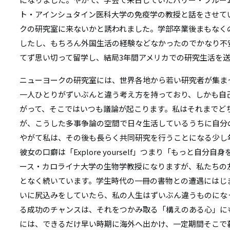
ト・アインシュタイン医科大学の免疫学の教授と話をさせて
クの研究室に来ないかと誘われました。学部卒業後まもなく
したし、もちろん外国生活の経験などなかったのでかなり不
てず思い切って留学し、結局3年間アメリカでの研究生活を
ニューヨークの研究室には、世界各地から若い研究者が集ま
一人ひとりがずいぶんと違う考え方を持っており、しかも自
がって、そこではいつも議論が起こります。私はそれまでど
が、こうした多事争論の空間で日々生活しているうちに自分
やがて私は、その後も長らく共同研究を行うことになる少し
彼女の口癖は「Explore yourself」つまり「もっと自
ース・カロライナ大学の生物学教授になりますが、私たちの
となく続いています。学生時代の一冊の書物との遭遇にはじ
いに尻込みをしていたら、私の人生はずいぶん違うものにな
る成功のチャンスは、それをつかみ取る「構えのある心」に
には、できるだけ早い時期に海外へ出かけ、一定期間そこで