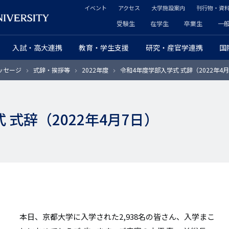
イベント
アクセス
大学施設案内
刊行物・資
ヘ
受験生
在学生
卒業生
一
ヘ
ッ
入試・高大連携
教育・学生支援
研究・産官学連携
国
ッ
ダ
ッセージ
式辞・挨拶等
2022年度
令和4年度学部入学式 式辞（2022年4
ダ
ー
ー
セ
 式辞（2022年4月7日）
プ
カ
ラ
ン
イ
ダ
マ
リ
リ
ー
本日、京都大学に入学された2,938名の皆さん、入学まこ
ー