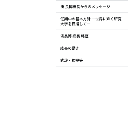
湊 長博総長からのメッセージ
ド
任期中の基本方針 ―世界に輝く研究
メ
大学を目指して―
ニ
湊長博 総長 略歴
ュ
総長の動き
ー
式辞・挨拶等