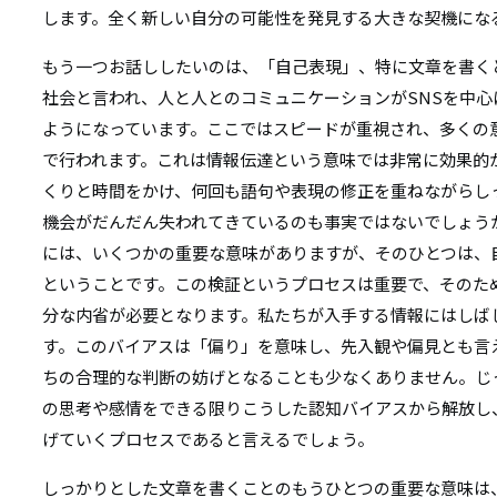
します。全く新しい自分の可能性を発見する大きな契機にな
もう一つお話ししたいのは、「自己表現」、特に文章を書く
社会と言われ、人と人とのコミュニケーションがSNSを中
ようになっています。ここではスピードが重視され、多くの
で行われます。これは情報伝達という意味では非常に効果的
くりと時間をかけ、何回も語句や表現の修正を重ねながらし
機会がだんだん失われてきているのも事実ではないでしょう
には、いくつかの重要な意味がありますが、そのひとつは、
ということです。この検証というプロセスは重要で、そのた
分な内省が必要となります。私たちが入手する情報にはしば
す。このバイアスは「偏り」を意味し、先入観や偏見とも言
ちの合理的な判断の妨げとなることも少なくありません。じ
の思考や感情をできる限りこうした認知バイアスから解放し
げていくプロセスであると言えるでしょう。
しっかりとした文章を書くことのもうひとつの重要な意味は