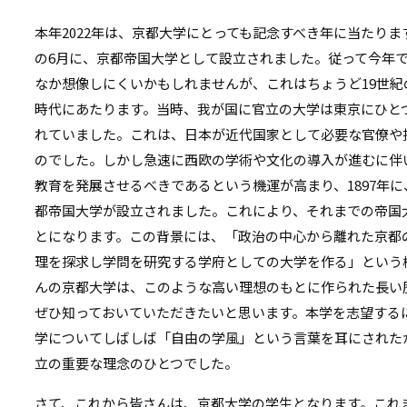
本年2022年は、京都大学にとっても記念すべき年に当たります
の6月に、京都帝国大学として設立されました。従って今年で
なか想像しにくいかもしれませんが、これはちょうど19世紀
時代にあたります。当時、我が国に官立の大学は東京にひと
れていました。これは、日本が近代国家として必要な官僚や
のでした。しかし急速に西欧の学術や文化の導入が進むに伴
教育を発展させるべきであるという機運が高まり、1897年
都帝国大学が設立されました。これにより、それまでの帝国
とになります。この背景には、「政治の中心から離れた京都
理を探求し学問を研究する学府としての大学を作る」という
んの京都大学は、このような高い理想のもとに作られた長い
ぜひ知っておいていただきたいと思います。本学を志望する
学についてしばしば「自由の学風」という言葉を耳にされた
立の重要な理念のひとつでした。
さて、これから皆さんは、京都大学の学生となります。これ