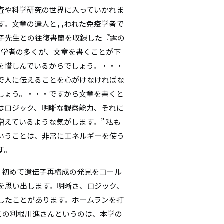
査や科学研究の世界に入っていかれま
す。文章の達人と言われた免疫学者で
子先生との往復書簡を収録した『露の
科学者の多くが、文章を書くことが下
を惜しんでいるからでしょう。・・・
で人に伝えることを心がけなければな
しょう。・・・ですから文章を書くと
はロジック、明晰な観察能力、それに
えているような気がします。” 私も
いうことは、非常にエネルギーを使う
す。
、初めて遺伝子再構成の発見をコール
を思い出します。明晰さ、ロジック、
したことがあります。ホームランを打
この利根川進さんというのは、本学の