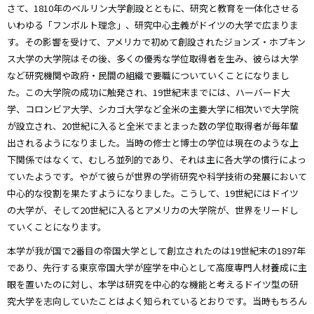
さて、1810年のベルリン大学創設とともに、研究と教育を一体化させる
いわゆる「フンボルト理念」、研究中心主義がドイツの大学で広まりま
す。その影響を受けて、アメリカで初めて創設されたジョンズ・ホプキン
ス大学の大学院はその後、多くの優秀な学位取得者を生み、彼らは大学
など研究機関や政府・民間の組織で要職についていくことになりまし
た。この大学院の成功に触発され、19世紀末までには、ハーバード大
学、コロンビア大学、シカゴ大学など全米の主要大学に相次いで大学院
が設立され、20世紀に入ると全米でまとまった数の学位取得者が毎年輩
出されるようになりました。当時の修士と博士の学位は現在のような上
下関係ではなくて、むしろ並列的であり、それは主に各大学の慣行によっ
ていたようです。やがて彼らが世界の学術研究や科学技術の発展において
中心的な役割を果たすようになりました。こうして、19世紀にはドイツ
の大学が、そして20世紀に入るとアメリカの大学院が、世界をリードし
ていくことになります。
本学が我が国で2番目の帝国大学として創立されたのは19世紀末の1897年
であり、先行する東京帝国大学が座学を中心として高度専門人材養成に主
眼を置いたのに対し、本学は研究を中心的な機能と考えるドイツ型の研
究大学を志向していたことはよく知られているとおりです。当時もちろん