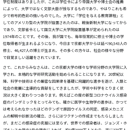
学位制度はありましたが、これは学位令により帝国大学や博士会の推薦
によって、大学ではなく文部大臣が授与するものであり、やはりこれも希
少で称号的色彩の強いものでした。大学に「学位を与える教育課程」と
してのアメリカ型の大学院が設置されたのは、戦後新制大学になってから
であり、文部省令として国立大学に大学院設置基準が定められたのは
1974年のことです。その後、我が国でも、毎年恒常的に修士や博士の学
位取得者が生まれるようになり、今日まで京都大学からは延べ90,543人の
修士、46,427人の博士が生まれ、その多くの方々は、社会の様々な分野
で目覚ましい活躍をされています。
さて、これからみなさんは、この京都大学の様々な学術分野の大学院に入
学され、本格的な学術研究活動を始められることになります。20世紀以
降、科学や技術はその厳密な因果律を基礎に飛躍的な進歩を遂げ、人類と
社会の発展に主導的な貢献をしてきましたが、学術や科学をとりまく状
況は大きく変わりつつあります。例えばこの度の新型コロナウイルス感染
症のパンデミックをとってみても、確かに医学や生物学の進歩は、かつて
は考えられなかったほどのテンポで原因ウイルスの同定、感染メカニズ
ムの解明や診断法の確立、さらにはワクチンの作成までもたらしました
が、まだこの感染症の克服には至らず、世界での感染者は、ジョンズ・ホ
プキンス大学の3月の調査によれば、約1億3000万人となり、実に270万人