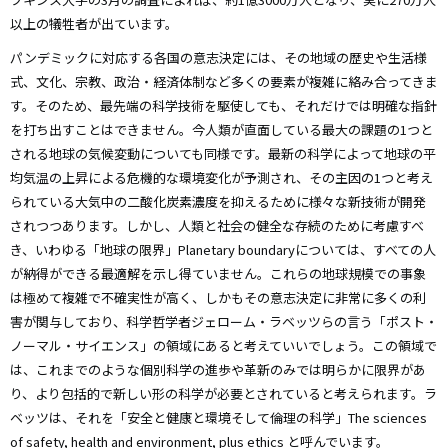
以上の犠牲者が出ています。
パンデミックに対応する各国の意志決定には、その地域の歴史や生活様
式、文化、宗教、政治・経済体制など多くの要素が複雑に絡み合ってきま
す。そのため、最先端の科学技術を駆使しても、それだけでは明確な指針
を打ち出すことはできません。今人類が直面している最大の課題の1つと
される地球の気候変動についても同様です。最新の科学によって地球の平
均気温の上昇による危機的な環境変化が予測され、その主因の1つと考え
られている大気中の二酸化炭素濃度を抑えるために様々な新技術が開発
されつつあります。しかし、人類と社会の健全な存続のために考慮すべ
き、いわゆる「地球の限界」Planetary boundaryについては、すべての人
が納得ができる最適解を示し得ていません。これらの地球規模での事象
は極めて複雑で不確実性が高く、しかもその意志決定に非常に多くの利
害が関与しており、科学哲学者ジェローム・ラベッツらの言う「ポスト・
ノーマル・サイエンス」の領域にあると考えていいでしょう。この領域で
は、これまでのような個別科学の進歩や革新のみでは明らかに限界があ
り、より包括的で新しい形の科学が必要とされていると考えられます。ラ
ベッツは、それを「安全と健康と環境そして倫理の科学」The sciences
of safety, health and environment, plus ethics と呼んでいます。