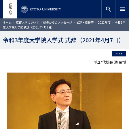
メ
close
サイト内検索
教員検索
イ
search
menu
ン
コ
検索
パ
ホーム
京都大学について
総長からのメッセージ
式辞・挨拶等
2021年度
令和3年
ン
ン
度大学院入学式 式辞（2021年4月7日）
く
テ
ず
ン
令和3年度大学院入学式 式辞（2021年4月7日）
ツ
に
移
動
第27代総長 湊 長博