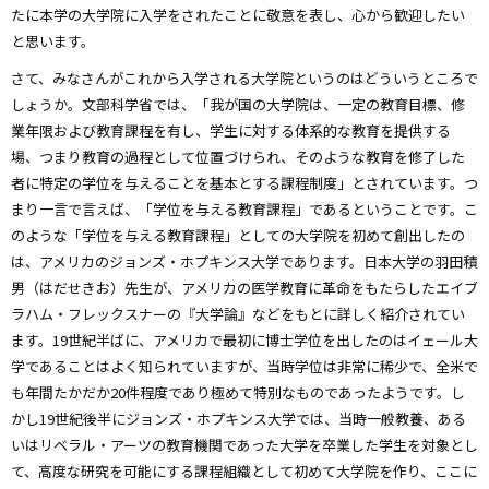
たに本学の大学院に入学をされたことに敬意を表し、心から歓迎したい
と思います。
さて、みなさんがこれから入学される大学院というのはどういうところで
しょうか。文部科学省では、「我が国の大学院は、一定の教育目標、修
業年限および教育課程を有し、学生に対する体系的な教育を提供する
場、つまり教育の過程として位置づけられ、そのような教育を修了した
者に特定の学位を与えることを基本とする課程制度」とされています。つ
まり一言で言えば、「学位を与える教育課程」であるということです。こ
のような「学位を与える教育課程」としての大学院を初めて創出したの
は、アメリカのジョンズ・ホプキンス大学であります。日本大学の羽田積
男（はだせきお）先生が、アメリカの医学教育に革命をもたらしたエイブ
ラハム・フレックスナーの『大学論』などをもとに詳しく紹介されてい
ます。19世紀半ばに、アメリカで最初に博士学位を出したのはイェール大
学であることはよく知られていますが、当時学位は非常に稀少で、全米で
も年間たかだか20件程度であり極めて特別なものであったようです。し
かし19世紀後半にジョンズ・ホプキンス大学では、当時一般教養、ある
いはリベラル・アーツの教育機関であった大学を卒業した学生を対象とし
て、高度な研究を可能にする課程組織として初めて大学院を作り、ここに