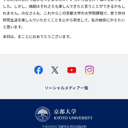
した。しかし、結局はそれさえも楽しんできたと言うことができるかもし
れません。みなさんも、これからこの京都大学の大学院課程で、思う存分
研究生活を楽しんでいただくことを心から祈念して、私の挨拶にかえたい
と思います。
本⽇は、まことにおめでとうございます。
ソーシャルメディア一覧
京
〒
606-8501
京
京都市
左京区吉田本町