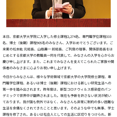
本日、京都大学大学院に入学した修士課程2,274名、専門職学位課程333
名、博士（後期）課程905名のみなさん、入学おめでとうございます。ご
来賓の松本紘 元総長、山極壽一 前総長、ご列席の理事、関係部局長をは
じめとする京都大学の教職員一同を代表して、みなさんの入学を心からお
慶び申し上げます。また、これまでみなさんを支えてこられたご家族や関
係者のみなさまに心よりお祝い申し上げます。
今日からみなさんは、様々な学術領域で京都大学の大学院修士課程、専
門職学位課程、あるいは博士（後期）課程における新しい研究生活への
第一歩を踏み出されます。昨年度は、新型コロナウィルス感染症のパン
デミックで世界中が翻弄されました。現在も予断を許さない状況が続い
ております。我が国も例外ではなく、みなさんも非常に制約の多い困難な
生活を余儀なくされてきたことと思います。そのような中でも無事、学士
課程を修了され、あるいは社会人としての生活に区切りをつけられ、新