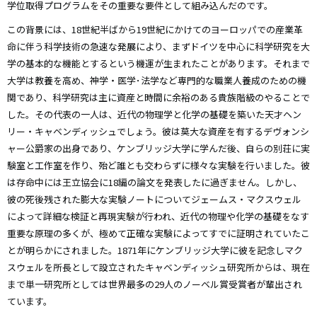
学位取得プログラムをその重要な要件として組み込んだのです。
この背景には、18世紀半ばから19世紀にかけてのヨーロッパでの産業革
命に伴う科学技術の急速な発展により、まずドイツを中心に科学研究を大
学の基本的な機能とするという機運が生まれたことがあります。それまで
大学は教養を高め、神学・医学･法学など専門的な職業人養成のための機
関であり、科学研究は主に資産と時間に余裕のある貴族階級のやることで
した。その代表の一人は、近代の物理学と化学の基礎を築いた天才ヘン
リー・キャベンディッシュでしょう。彼は莫大な資産を有するデヴォンシ
ャー公爵家の出身であり、ケンブリッジ大学に学んだ後、自らの別荘に実
験室と工作室を作り、殆ど誰とも交わらずに様々な実験を行いました。彼
は存命中には王立協会に18編の論文を発表したに過ぎません。しかし、
彼の死後残された膨大な実験ノートについてジェームス・マクスウェル
によって詳細な検証と再現実験が行われ、近代の物理や化学の基礎をなす
重要な原理の多くが、極めて正確な実験によってすでに証明されていたこ
とが明らかにされました。1871年にケンブリッジ大学に彼を記念しマク
スウェルを所長として設立されたキャベンディッシュ研究所からは、現在
まで単一研究所としては世界最多の29人のノーベル賞受賞者が輩出され
ています。