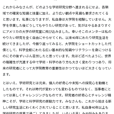
これからみなさんが、どのような学術研究分野へ進まれるにせよ、各領
域での確実な知識と技量に加え、より広い観点や見識も要求されてくる
と思います。私事になりますが、私自身は大学院を経験していません。大
学を卒業した後どうしてもやりたい研究があって、気がはやるあまりすぐ
にアメリカの大学の研究室に飛び込みました。幸いそこのメンターは私の
やりたい研究を全く自由にやらせてくれ、以来40年にわたり研究生活を
続けてきましたが、今振り返ってみると、大学院をショートカットした代
償として、科学全般にわたる広い基本的な知識やリテラシーを身につける
のにその後ずいぶん苦労したと思っています。先ほど述べたように、世界
の複雑性が亢進する中で学術・科学のあり方も大きく変わりつつあり、将
来の研究者にとって大学院教育の重要性はかつてないほど大きくなってい
ます。
とはいえ、学術研究とは元来、個人の好奇心や未知への探究心を動機と
したものです。それは時代が変わっても変わるものではなく、当事者にと
っては楽しくチャレンジングなものです。研究者の好奇心とチャレンジ精
神こそが、学術と科学研究の原動力です。みなさんも、これから始まる新
しい研究生活にわくわくされていることと思います。私自身40年以上も
学術研究の世界で過ごしてきましたが、いろいろ苦しみや悩みもありま