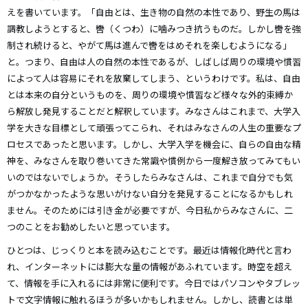
えを書いています。「自由とは、生き物の自然の本性であり、野生の馬は
調教しようとすると、轡（くつわ）に噛みつき抗うものだ。しかし轡を強
制され続けると、やがて馬は進んで轡をはめそれを楽しむようになる」
と。つまり、自由は人の自然の本性であるが、しばしば周りの環境や慣習
によって人は容易にそれを放棄してしまう、というわけです。私は、自由
とは本来の自分というものを、周りの環境や慣習など様々な外的束縛か
ら解放し発見することだと解釈しています。みなさんはこれまで、大学入
学を大きな目標として頑張ってこられ、それはみなさんの人生の重要なプ
ロセスであったと思います。しかし、大学入学を機会に、自らの自由な精
神を、みなさんを取り巻いてきた常識や慣例から一度解き放ってみてもい
いのではないでしょうか。そうしたらみなさんは、これまで自分でも気
がつかなかったような思いがけない自分を発見することになるかもしれ
ません。そのためには引き金が必要ですが、今日私からみなさんに、二
つのことをお勧めしたいと思っています。
ひとつは、じっくりと本を読み込むことです。最近は情報化時代と言わ
れ、インターネットには膨大な量の情報があふれています。時空を超え
て、情報を手に入れるには非常に便利です。今日ではパソコンやタブレッ
トで文字情報に触れるほうが多いかもしれません。しかし、読書とは単