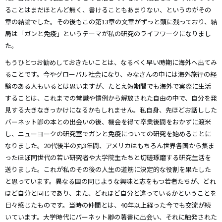
ることはまだほとんど無く、書けることもあまりない、というのがその
章の結論でした。その後もこの第13章の文章がずっと頭に残っており、結
局は「ガンと免疫」というテーマが私の研究のライフワークになりまし
た。
もうひとつお勧めしておきたいことは、なるべく早い時期に海外へ出てみ
ることです。今やグローバル社会になり、みなさんの中には海外旅行の経
験のある人もいるとは思いますが、たとえ短期間でも海外で実際に生活
することは、これまでの常識や慣例から解放された自由の中で、自分を発
見する大きなきっかけになるかもしれません。私自身、先ほどお話しした
バーネット卿の本との出会いの後、機会を得て卒業後間をおかずに渡米
し、ニューヨークの研究室でガンと免疫についての研究を始めることに
なりました。20代後半の丸3年間、アメリカはもちろん世界各国から集ま
ったほぼ同世代の若い研究者や大学院生たちと切磋琢磨する研究生活を
送りました。これが私のその後の人生の道筋に決定的な役割を果たした
と思っています。異なる国の同じような興味と志をもつ若者たちが、どれ
ほど自分と同じであり、また、どれほど自分と違っているかということを
日々感じたものです。当時の仲間とは、40年以上経った今でも交流が続
いています。大学時代にバーネット卿の著書に出会い、それに触発された