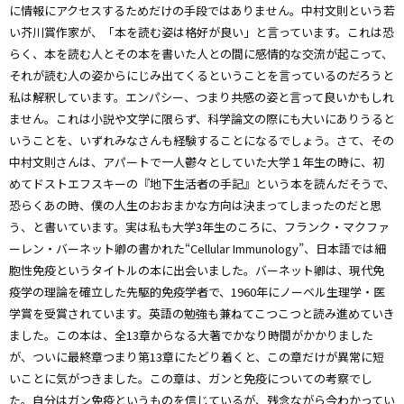
に情報にアクセスするためだけの手段ではありません。中村文則という若
い芥川賞作家が、「本を読む姿は格好が良い」と言っています。これは恐
らく、本を読む人とその本を書いた人との間に感情的な交流が起こって、
それが読む人の姿からにじみ出てくるということを言っているのだろうと
私は解釈しています。エンパシー、つまり共感の姿と言って良いかもしれ
ません。これは小説や文学に限らず、科学論文の際にも大いにありうると
いうことを、いずれみなさんも経験することになるでしょう。さて、その
中村文則さんは、アパートで一人鬱々としていた大学１年生の時に、初
めてドストエフスキーの『地下生活者の手記』という本を読んだそうで、
恐らくあの時、僕の人生のおおまかな方向は決まってしまったのだと思
う、と書いています。実は私も大学3年生のころに、フランク・マクファ
ーレン・バーネット卿の書かれた“Cellular Immunology”、日本語では細
胞性免疫というタイトルの本に出会いました。バーネット卿は、現代免
疫学の理論を確立した先駆的免疫学者で、1960年にノーベル生理学・医
学賞を受賞されています。英語の勉強も兼ねてこつこつと読み進めていき
ました。この本は、全13章からなる大著でかなり時間がかかりました
が、ついに最終章つまり第13章にたどり着くと、この章だけが異常に短
いことに気がつきました。この章は、ガンと免疫についての考察でし
た。自分はガン免疫というものを信じているが、残念ながら今わかってい