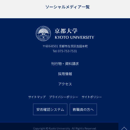
ソーシャルメディア一覧
京
〒
606-8501
京
京都市
左京区吉田本町
都
都
Tel:
075-753-7531
大
府
学
刊行物・資料請求
フ
採用情報
ッ
タ
アクセス
ー
サイトマップ
プライバシーポリシー
サイトポリシー
プ
フ
ラ
安否確認システム
教職員の方へ
ッ
フ
イ
タ
ッ
マ
ー
タ
Copyright © Kyoto University. All Rights Reserved.