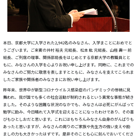
本日、京都大学に入学された2,942名のみなさん、入学まことにおめでと
うございます。ご来賓の井村 裕夫 元総長、松本 紘 元総長、山極 壽一 前
総長、ご列席の理事、関係部局長をはじめとする京都大学の教職員とと
もに、みなさんの入学を心よりお祝い申し上げます。同時に、これまでの
みなさんのご努力に敬意を表しますとともに、みなさんを支えてこられま
したご家族や関係者のみなさまにお祝い申し上げます。
昨年来、世界中が新型コロナウイルス感染症のパンデミックの惨禍に見
舞われ、我が国でも多くの社会活動が制約されるという異常な事態が続き
ました。そのような困難な状況のなかでも、みなさんは必死にがんばって
勉学に励み、今日晴れて入学式を迎えることになったわけであり、その喜
びもひとしおだと思います。これにはもちろんみなさん自身のがんばりも
あったと思いますが、みなさんの周りのご家族や先生方の強い支えや励
ましの力も大きかったはずです。是非そのことも心に刻んでおいてくださ