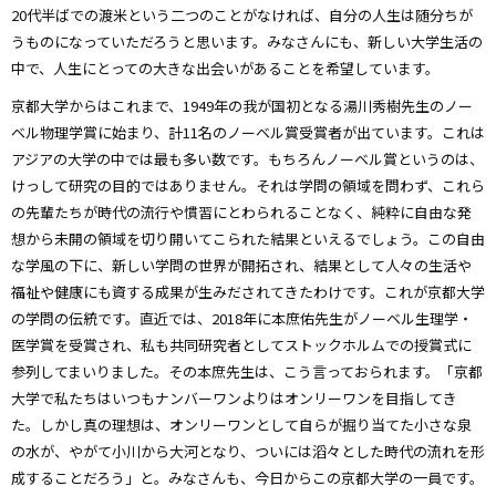
20代半ばでの渡米という二つのことがなければ、自分の人生は随分ちが
うものになっていただろうと思います。みなさんにも、新しい大学生活の
中で、人生にとっての大きな出会いがあることを希望しています。
京都大学からはこれまで、1949年の我が国初となる湯川秀樹先生のノー
ベル物理学賞に始まり、計11名のノーベル賞受賞者が出ています。これは
アジアの大学の中では最も多い数です。もちろんノーベル賞というのは、
けっして研究の目的ではありません。それは学問の領域を問わず、これら
の先輩たちが時代の流行や慣習にとわられることなく、純粋に自由な発
想から未開の領域を切り開いてこられた結果といえるでしょう。この自由
な学風の下に、新しい学問の世界が開拓され、結果として人々の生活や
福祉や健康にも資する成果が生みだされてきたわけです。これが京都大学
の学問の伝統です。直近では、2018年に本庶佑先生がノーベル生理学・
医学賞を受賞され、私も共同研究者としてストックホルムでの授賞式に
参列してまいりました。その本庶先生は、こう言っておられます。「京都
大学で私たちはいつもナンバーワンよりはオンリーワンを目指してき
た。しかし真の理想は、オンリーワンとして自らが掘り当てた小さな泉
の水が、やがて小川から大河となり、ついには滔々とした時代の流れを形
成することだろう」と。みなさんも、今日からこの京都大学の一員です。