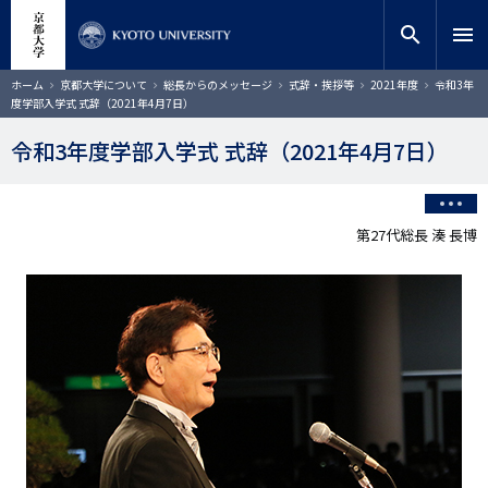
メ
close
サイト内検索
教員検索
イ
search
menu
ン
コ
検索
パ
ホーム
京都大学について
総長からのメッセージ
式辞・挨拶等
2021年度
令和3年
ン
ン
度学部入学式 式辞（2021年4月7日）
く
テ
ず
ン
令和3年度学部入学式 式辞（2021年4月7日）
ツ
に
移
動
第27代総長 湊 長博