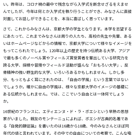
い。昨年は、コロナ禍の最中で残念ながら入学式を断念せざるをえませ
んでしたが、今年は何とか入学式を執り行うことができ、みなさんに直接
対面してお話しができることを、本当に喜ばしく思っています。
さて、これからみなさんは、京都大学の学生となります。本学を志望する
にあたって、これまでみなさんは周りの人たち、高校の先生や先輩、ある
いはホームページなどからの情報で、京都大学について様々なイメージを
もってこられたでしょう。120年以上の歴史を持つ伝統ある大学、アジア
で最も多くのノーベル賞やフィールズ賞受賞者を輩出している研究力を
誇る大学、探検や冒険やフィールド活動が盛んな「おもろい大学」、反
骨精神の強い野生的な大学、いろいろあるかもしれません。しかし多
分、もっともよく耳にされたのは、「自由の学風」という言葉ではない
でしょうか。確かに自由の学風は、様々な京都大学のイメージの基礎に
ある伝統かもしれません。では、ここでいう自由とは一体何でしょう
か。
16世紀のフランスに、エティエンヌ・ド・ラ・ボエシという早熟の思想
家がいました。親友のモンテーニュによれば、ボエシが古典的名著であ
る『自発的隷従論』を書いたのは16歳から18歳、今のみなさんとほぼ同
年代の頃と言われています。その中での自由についての考察で、こんな喩