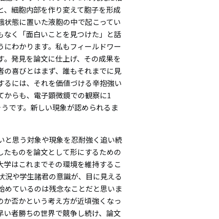
と、細胞内部を作り変えて胞子を形成
餓状態に置いた液胞の中で起こってい
もなく「面白いことを見つけた」と話
うにわかります。私もフィールドワー
す。発見を論文に仕上げ、その成果を
者の喜びとはまず、誰もそれまでに見
するには、それを価値づける辛抱強い
てからも、電子顕微鏡での観察に1
そうです。新しい現象が認められるま
いと思う対象や現象を忍耐強く追い続
したものを論文として形にするための
大学はこれまでその環境を維持するこ
状況や学生諸君の意識が、目に見える
始めているのは残念なことだと思いま
のか否かという考え方が近頃強くなっ
早い者勝ちの世界で競争し続け、論文