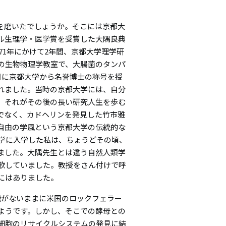
を磨いたでしょうか。そこには京都大
ル生理学・医学賞を受賞した大隅良典
71年にかけて2年間、京都大学理学研
の生物物理学教室で、大腸菌のタンパ
月に京都大学から名誉博士の称号を授
れました。当時の京都大学には、自分
、それがその後の長い研究人生を歩む
でなく、カドヘリンを発見した竹市雅
自由の学風という京都大学の伝統的な
大学に入学した私は、ちょうどその頃、
ました。大隅先生とは違う自然人類学
歌していました。教授をさん付けで呼
にはありました。
職がないままに米国のロックフェラー
ようです。しかし、そこでの酵母との
細胞のリサイクルシステムの発見に結