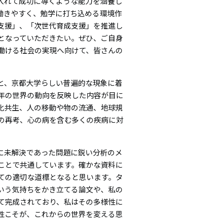
入れて成功に導くような能力を涵養し
性が働きやすく、勉学に打ち込める環境作
支援」、「次世代育成支援」を推進し
となっていただきたい。ぜひ、ご自身
働ける社会の実現へ向けて、皆さんの
と、京都大学らしい普遍的な現象に着
年の世界の動向を反映した内容が目に
化共生、人の移動や物の流通、地球規
の再考、心の病を含む多くの疾病に対
に未解決であった問題に鋭い分析のメ
ことで共通しています。確かな資料に
ての適切な道標となると思います。タ
いう気持ちをかき立てる論文や、私の
て完成されており、私はその多様性に
性こそが、これからの世界を変える思