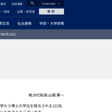
search
Language
料請求
採用情報
CLOSE
寄附
般・地域
企業・研究者
際交流
社会連携
学部・大学院等
グ
7年9月25日）
ロ
ー
バ
ル
ナ
ビ
第26代総長 山極 壽一
ゲ
学から博士の学位を授与される222名
ー
におめでとうございます。