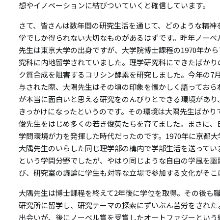
想やイノベーションに結びついていくと確信しています。
さて、皆さんは数年間の研究生活を通じて、どのような精神
学でしか得られない大切なものがあるはずです。昨年ノーベ
先生は東京大学の出身ですが、大学院博士課程の1970年から
究科に内地留学されていました。理学研究科にできたばかり
ク質合成を阻害するコリシン酵素を研究しました。今年の7
与された際、大隅先生はその頃の印象を懐かしく語っておら
が本当に面白いと思える研究をのんびりとできる環境があり
きっかけになったというのです。その環境は大隅先生ばかり
俊先生をはじめ多くの若き俊英たちを育てました。まさに、
学問環境が力を発揮した時代だったのです。1970年に京都
大隅先生のいらした同じ理学部の構内で学部生活を送ってい
という学問分野でしたが、やはり同じような自由の学風を謳
び、研究室の議論に学生も対等な立場で参加する文化がそこ
大隅先生は博士課程を終えて2年後に学位を取得。その後も
研究所に留学し、研究テーマの探索にずいぶん苦労をされた
出会いが、後にノーベル賞を受賞したオートファジーという