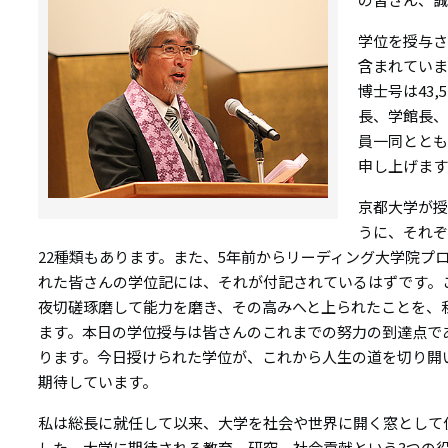
リ
リ
ン
学位を授与さ
含まれていま
ン
ク
博士号は43
ク
長、学館長、
員一同ととも
申し上げます
京都大学が授
うに、それぞ
22種類もあります。また、5年前からリーディング大学院プ
れた皆さんの学位記には、それが付記されているはずです。
夜切磋琢磨して能力を磨き、その高みへと上られたことを、
ます。本日の学位授与は皆さんのこれまでの努力の到達点で
ります。今日授けられた学位が、これから人生の道を切り開
期待しています。
私は総長に就任して以来、大学を社会や世界に開く窓として位
した。大学に期待される教育、研究、社会貢献という3つの