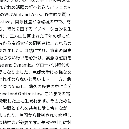
れぞれの活躍の場へと送り出すことを
Wild and Wise。野生的で賢い
nnovative。国際性豊かな環境の中で、常
ら、時代を画するイノベーションを生
京都大学は、三方山に囲まれた千年の都に位
昔から京都大学の研究者は、これらの
できました。自然に学び、京都の歴史
恥じない行いを心掛け、高潔な態度を
and Dynamic。グローバル時代の
要になりました。京都大学は多様な文
ければならないと思います。一方、急
と見つめ直し、悠久の歴史の中に自分
and Optimistic。これまでの常
吸収した上に生まれます。そのために
、仲間とそれを共有し話し合いなが
まったり、仲間から批判されて悲観し
な精神力が必要です。失敗や批判に対