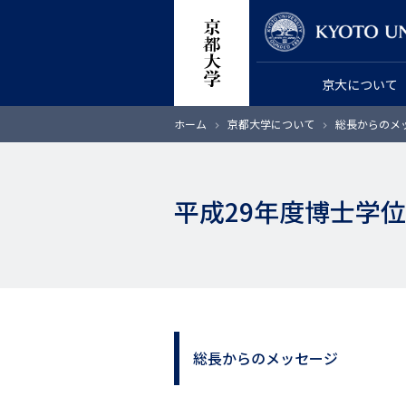
メ
教員検索
イ
ン
京大について
コ
ン
パ
ホーム
京都大学について
総長からのメ
テ
ン
く
ン
ず
ツ
平成29年度博士学位授
に
移
動
総長からのメッセージ
サ
イ