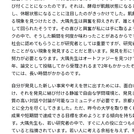
び付くことになったのです。それは、酵母が飢餓状態になる
し、休眠状態になることに注目したのがきっかけでした。飢
る現象を見つけたとき、大隅先生は興奮を抑えきれず、誰と
して回られたそうです。その喜びと興奮が私には手に取るよ
クの中で、そうした瞬間を何度か味わったことがあるからで
社会に認めてもらうことが研究者としては重要ですが、研究
たことがない現象を発見することだと思います。発見を形に
努力が必要となります。大隅先生はオートファジーを見つけ
年、論文として投稿してから受理されるまで2年もかかった
でには、長い時間がかかるのです。
自分が発見した新しい事実や考えを世に出すためには、面白
け、それを発見に結び付ける静謐で自由な学問環境と、発見
質の高い対話や討論が可能なコミュニティが必要です。京都
とに全力を尽くしてきました。ただ、昨今の大学を取り巻く
成果や短期間で達成できる目標を求めようとする傾向を持ち
す。大隅先生も、若い研究者の中で、すぐに人の役に立つも
ていると指摘されています。若い人に考える余裕を与えず、