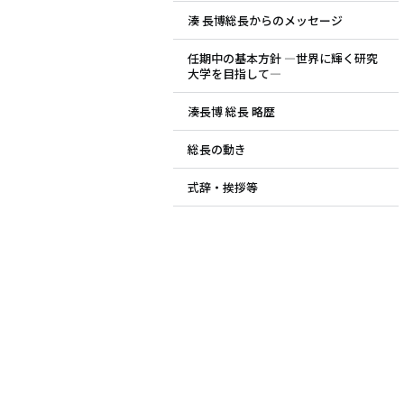
湊 長博総長からのメッセージ
ド
任期中の基本方針 ―世界に輝く研究
メ
大学を目指して―
ニ
湊長博 総長 略歴
ュ
総長の動き
ー
式辞・挨拶等