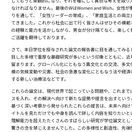
してもっと楽観的になり、それを糧にして異色な考えを取り
なければなりません。最後のWはWomen and Wish。女
りを通して、「女性リーダーの育成」、「家庭生活との両立
てきました。これから社会に出て行く皆さんはぜひその模範
の経験と能力を活かしながら、男女が分け隔てなく、楽しく
ご活躍を期待しております。
さて、本日学位を授与された論文の報告書に目を通してみる
目した多様で重厚な基礎研究が多いという印象とともに、近
留まります。グローバル化にともなう異文化との交流、多文
模の気候変動や災害、社会の急激な変化にともなう法や経済
する新しい治療法などです。
これらの論文は、現代世界で起こっている問題や、これまで
スを入れ、その解決へ向けて新たな証拠や提言を出すという
基づく深い考察から発せられたこれらの提言は、未来へ向け
イトルを見ただけでも中身を読んで詳しく内容を知りたいと
理解能力を超えたたくさんのすばらしい研究が学位論文とし
驚きの念を禁じえませんでした。この多様性と創造性、先端