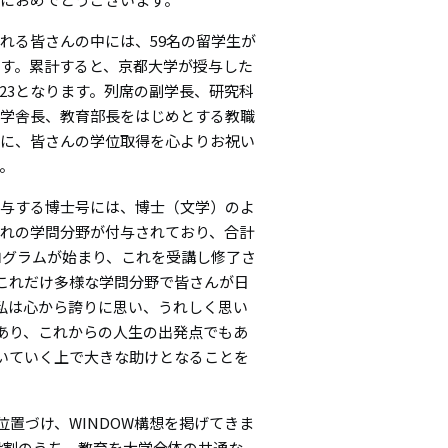
シ
れる皆さんの中には、59名の留学生が
ョ
す。累計すると、京都大学が授与した
,523となります。列席の副学長、研究科
ン
学舎長、教育部長をはじめとする教職
に、皆さんの学位取得を心よりお祝い
。
与する博士号には、博士（文学）のよ
れの学問分野が付与されており、合計
ログラムが始まり、これを受講し修了さ
これだけ多様な学問分野で皆さんが日
私は心から誇りに思い、うれしく思い
あり、これからの人生の出発点でもあ
いていく上で大きな助けとなることを
置づけ、WINDOW構想を掲げてきま
役割のうち、教育を大学全体の共通な