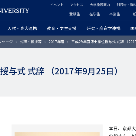
イベント
アクセス
大学施設案内
刊行物・資
ヘ
受験生
在学生
卒業生
一
ヘ
ッ
入試・高大連携
教育・学生支援
研究・産官学連携
国
ッ
ダ
ッセージ
式辞・挨拶等
2017年度
平成29年度博士学位授与式 式辞 （201
ダ
ー
ー
セ
与式 式辞 （2017年9月25日）
プ
カ
ラ
ン
イ
ダ
マ
リ
リ
ー
本日、京都大
ー
の皆さん、誠