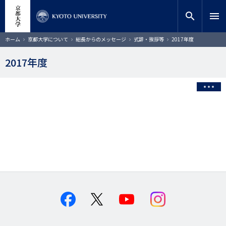
メ
close
サイト内検索
教員検索
イ
search
menu
ン
コ
検索
パ
ホーム
京都大学について
総長からのメッセージ
式辞・挨拶等
2017年度
ン
ン
く
テ
ず
2017年度
ン
ツ
に
移
動