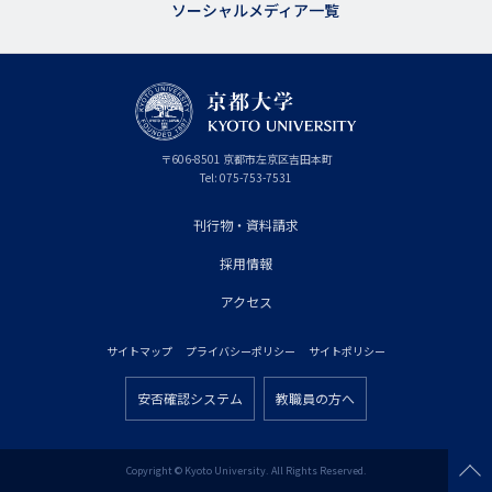
ソーシャルメディア一覧
京
〒
606-8501
京
京都市
左京区吉田本町
都
都
Tel:
075-753-7531
大
府
学
刊行物・資料請求
フ
採用情報
ッ
タ
アクセス
ー
サイトマップ
プライバシーポリシー
サイトポリシー
プ
フ
ラ
安否確認システム
教職員の方へ
ッ
フ
イ
タ
ッ
マ
ー
タ
Copyright © Kyoto University. All Rights Reserved.